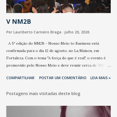
população e ao sistema de saúde. “Precisamos saber fazer a
estratificação do risco da doença, para não so...
V NM2B
Por
Lauriberto Carneiro Braga
julho 20, 2026
A 5ª edição do NM2B - Nosso Meio to Business está
confirmada para o dia 12 de agosto, no La Maison, em
Fortaleza. Com o tema "A força do que é real", o evento é
promovido pelo Nosso Meio e deve reunir cerca de 700
participantes, entre executivos, empreendedores, gestores
COMPARTILHAR
POSTAR UM COMENTÁRIO
LEIA MAIS »
e lideranças do Mercado Nacional. Desde 2022, o NM2B
consolidou-se como um dos principais encontros do setor
Postagens mais visitadas deste blog
de negócios do Nordeste, reunindo profissionais de marcas
como Bradesco, Samsung, Carrefour, Banco do Nordeste,
LinkedIn, VISA, Grupo 3corações, TikTok e M. Dias Branco.
A nova edição chega em um momento em que autenticidade