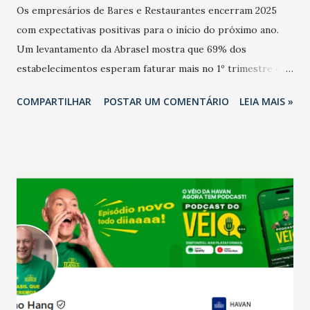
Os empresários de Bares e Restaurantes encerram 2025
com expectativas positivas para o início do próximo ano.
Um levantamento da Abrasel mostra que 69% dos
estabelecimentos esperam faturar mais no 1º trimestre de
2026 em comparação com o mesmo período de 2025. Em
COMPARTILHAR
POSTAR UM COMENTÁRIO
LEIA MAIS »
relação ao último trimestre deste ano, 56% também
projetam crescimento (foto Helena Lopes). A confiança do
setor é sustentada principalmente pelo desempenho
recente das empresas, impulsionado pelas
confraternizações de fim de ano e pelo pagamento do 13º
Salário para um número maior de trabalhadores, já que o
país tem a menor taxa de desemprego dos anos recentes.
Ainda segundo a Pesquisa, em novembro de 2025, 40% dos
bares e restaurantes operaram com lucro e outros 40%
registraram equilíbrio financeiro. Já o percentual de
estabelecimentos no prejuízo ficou em 19%, pouco abaixo