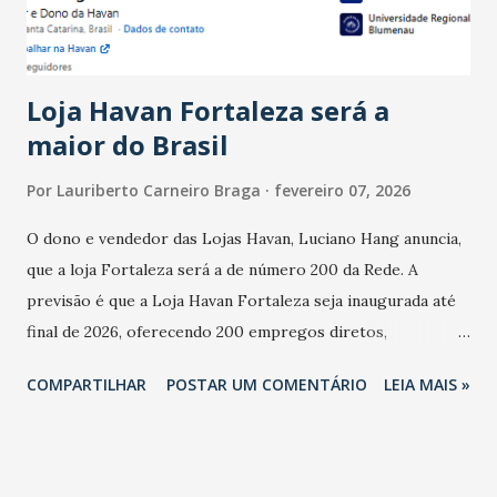
do observado no mês anterior. Outros 1% não existiam em
novembro. Em relação a outubro, o faturamento também
cresceu. De acordo com a pesquisa, 44% dos n...
Loja Havan Fortaleza será a
maior do Brasil
Por
Lauriberto Carneiro Braga
fevereiro 07, 2026
O dono e vendedor das Lojas Havan, Luciano Hang anuncia,
que a loja Fortaleza será a de número 200 da Rede. A
previsão é que a Loja Havan Fortaleza seja inaugurada até
final de 2026, oferecendo 200 empregos diretos,
totalizando na Rede 25 mil vendedores. A localização da
COMPARTILHAR
POSTAR UM COMENTÁRIO
LEIA MAIS »
Havan Fortaleza ainda não foi anunciada oficialmente, mas
fontes extraoficiais indicam, que será na Avenida
Washington Soares-Messejana. Uma coisa é certa: será a
maior loja Havan do Brasil.