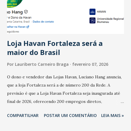
registraram equilíbrio financeiro. Já o percentual de
estabelecimentos no prejuízo ficou em 19%, pouco abaixo
do observado no mês anterior. Outros 1% não existiam em
novembro. Em relação a outubro, o faturamento também
cresceu. De acordo com a pesquisa, 44% dos n...
Loja Havan Fortaleza será a
maior do Brasil
Por
Lauriberto Carneiro Braga
fevereiro 07, 2026
O dono e vendedor das Lojas Havan, Luciano Hang anuncia,
que a loja Fortaleza será a de número 200 da Rede. A
previsão é que a Loja Havan Fortaleza seja inaugurada até
final de 2026, oferecendo 200 empregos diretos,
totalizando na Rede 25 mil vendedores. A localização da
COMPARTILHAR
POSTAR UM COMENTÁRIO
LEIA MAIS »
Havan Fortaleza ainda não foi anunciada oficialmente, mas
fontes extraoficiais indicam, que será na Avenida