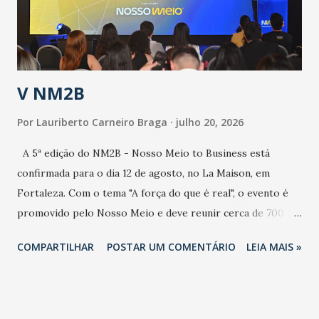
secretário. Segundo ele, é uma epidemia com chance de
contaminação alta, podendo gerar um grande risco à
população e ao sistema de saúde. “Precisamos saber fazer a
estratificação do risco da doença, para não so...
V NM2B
Por
Lauriberto Carneiro Braga
julho 20, 2026
A 5ª edição do NM2B - Nosso Meio to Business está
confirmada para o dia 12 de agosto, no La Maison, em
Fortaleza. Com o tema "A força do que é real", o evento é
promovido pelo Nosso Meio e deve reunir cerca de 700
participantes, entre executivos, empreendedores, gestores
COMPARTILHAR
POSTAR UM COMENTÁRIO
LEIA MAIS »
e lideranças do Mercado Nacional. Desde 2022, o NM2B
consolidou-se como um dos principais encontros do setor
de negócios do Nordeste, reunindo profissionais de marcas
como Bradesco, Samsung, Carrefour, Banco do Nordeste,