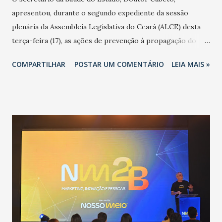
apresentou, durante o segundo expediente da sessão
plenária da Assembleia Legislativa do Ceará (ALCE) desta
terça-feira (17), as ações de prevenção à propagação do
novo coronavírus (Covid-19) e as recentes medidas
COMPARTILHAR
POSTAR UM COMENTÁRIO
LEIA MAIS »
adotadas pelo Governo do Estado na contenção da
pandemia e atendimento aos enfermos. O secretário
informou que o Estado tem desenvolvido um plano de
contingência pautado em formas de reconhecimento da
população suspeita e de cuidados com os ambientes
públicos e domiciliares. “Nós não estamos vivendo uma
epidemia comum, como temos em todos os anos, com
aumento de casos de dengue, influenza ou H1N1. Trata-se
de uma epidemia com um vírus diferente, com um poder de
contaminação maior que outros coronavírus”, apontou o
secretário. Segundo ele, é uma epidemia com chance de
contaminação alta, podendo gerar um grande risco à