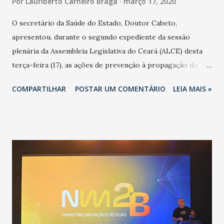
Por
Lauriberto Carneiro Braga
março 17, 2020
O secretário da Saúde do Estado, Doutor Cabeto,
apresentou, durante o segundo expediente da sessão
plenária da Assembleia Legislativa do Ceará (ALCE) desta
terça-feira (17), as ações de prevenção à propagação do
novo coronavírus (Covid-19) e as recentes medidas
COMPARTILHAR
POSTAR UM COMENTÁRIO
LEIA MAIS »
adotadas pelo Governo do Estado na contenção da
pandemia e atendimento aos enfermos. O secretário
informou que o Estado tem desenvolvido um plano de
contingência pautado em formas de reconhecimento da
população suspeita e de cuidados com os ambientes
públicos e domiciliares. “Nós não estamos vivendo uma
epidemia comum, como temos em todos os anos, com
aumento de casos de dengue, influenza ou H1N1. Trata-se
de uma epidemia com um vírus diferente, com um poder de
contaminação maior que outros coronavírus”, apontou o