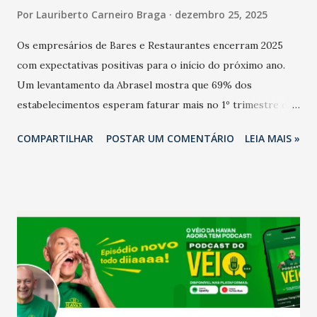
Por
Lauriberto Carneiro Braga
dezembro 25, 2025
Os empresários de Bares e Restaurantes encerram 2025
com expectativas positivas para o início do próximo ano.
Um levantamento da Abrasel mostra que 69% dos
estabelecimentos esperam faturar mais no 1º trimestre de
2026 em comparação com o mesmo período de 2025. Em
COMPARTILHAR
POSTAR UM COMENTÁRIO
LEIA MAIS »
relação ao último trimestre deste ano, 56% também
projetam crescimento (foto Helena Lopes). A confiança do
setor é sustentada principalmente pelo desempenho
recente das empresas, impulsionado pelas
confraternizações de fim de ano e pelo pagamento do 13º
Salário para um número maior de trabalhadores, já que o
país tem a menor taxa de desemprego dos anos recentes.
Ainda segundo a Pesquisa, em novembro de 2025, 40% dos
bares e restaurantes operaram com lucro e outros 40%