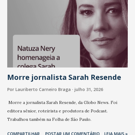
e consistência ganham peso nas conversas sobre marca,
liderança e estratégia. - Vivemos um momento em que todo
mundo fala muito e poucos entregam de verdade. O NM2B
sempre existiu para dar palco a quem constrói com
consistência, e nesta edição isso fica ainda mais claro.
Vamos reforçar que ser genuíno sustenta a confiança entre
marcas, pessoas e mercado", afirma Tamires So...
Morre jornalista Sarah Resende
Por
Lauriberto Carneiro Braga
julho 31, 2026
Morre a jornalista Sarah Resende, da Globo News. Foi
editora sênior, roteirista e produtora de Podcast.
Trabalhou também na Folha de São Paulo.
COMPARTILHAR
POSTAR UM COMENTÁRIO
LEIA MAIS »