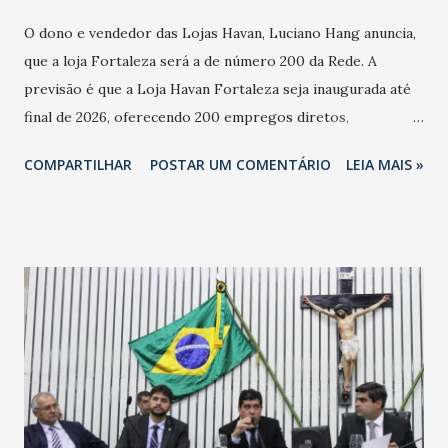
O dono e vendedor das Lojas Havan, Luciano Hang anuncia,
que a loja Fortaleza será a de número 200 da Rede. A
previsão é que a Loja Havan Fortaleza seja inaugurada até
final de 2026, oferecendo 200 empregos diretos,
totalizando na Rede 25 mil vendedores. A localização da
COMPARTILHAR
POSTAR UM COMENTÁRIO
LEIA MAIS »
Havan Fortaleza ainda não foi anunciada oficialmente, mas
fontes extraoficiais indicam, que será na Avenida
Washington Soares-Messejana. Uma coisa é certa: será a
maior loja Havan do Brasil.