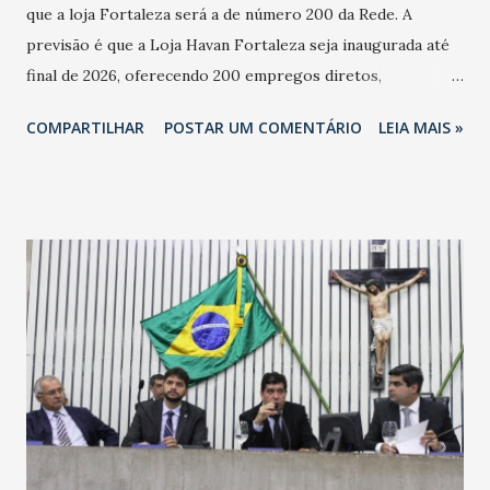
que a loja Fortaleza será a de número 200 da Rede. A
previsão é que a Loja Havan Fortaleza seja inaugurada até
final de 2026, oferecendo 200 empregos diretos,
totalizando na Rede 25 mil vendedores. A localização da
COMPARTILHAR
POSTAR UM COMENTÁRIO
LEIA MAIS »
Havan Fortaleza ainda não foi anunciada oficialmente, mas
fontes extraoficiais indicam, que será na Avenida
Washington Soares-Messejana. Uma coisa é certa: será a
maior loja Havan do Brasil.