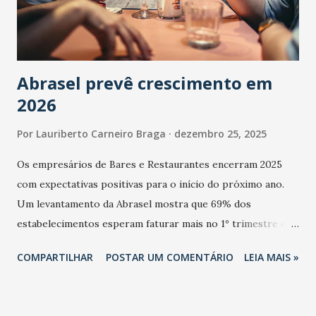
Abrasel prevê crescimento em
2026
Por
Lauriberto Carneiro Braga
dezembro 25, 2025
Os empresários de Bares e Restaurantes encerram 2025
com expectativas positivas para o início do próximo ano.
Um levantamento da Abrasel mostra que 69% dos
estabelecimentos esperam faturar mais no 1º trimestre de
2026 em comparação com o mesmo período de 2025. Em
COMPARTILHAR
POSTAR UM COMENTÁRIO
LEIA MAIS »
relação ao último trimestre deste ano, 56% também
projetam crescimento (foto Helena Lopes). A confiança do
setor é sustentada principalmente pelo desempenho