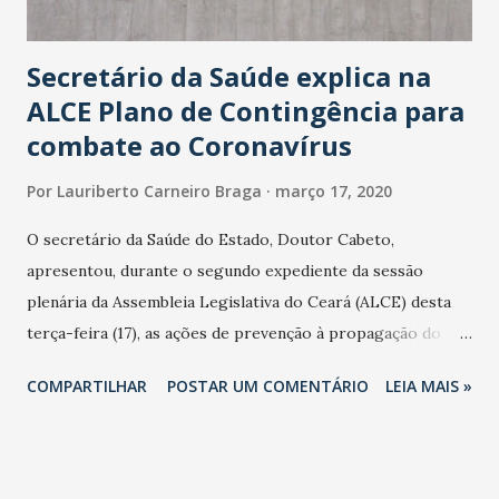
Secretário da Saúde explica na
ALCE Plano de Contingência para
combate ao Coronavírus
Por
Lauriberto Carneiro Braga
março 17, 2020
O secretário da Saúde do Estado, Doutor Cabeto,
apresentou, durante o segundo expediente da sessão
plenária da Assembleia Legislativa do Ceará (ALCE) desta
terça-feira (17), as ações de prevenção à propagação do
novo coronavírus (Covid-19) e as recentes medidas
COMPARTILHAR
POSTAR UM COMENTÁRIO
LEIA MAIS »
adotadas pelo Governo do Estado na contenção da
pandemia e atendimento aos enfermos. O secretário
informou que o Estado tem desenvolvido um plano de
contingência pautado em formas de reconhecimento da