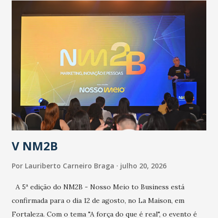
população suspeita e de cuidados com os ambientes
públicos e domiciliares. “Nós não estamos vivendo uma
epidemia comum, como temos em todos os anos, com
aumento de casos de dengue, influenza ou H1N1. Trata-se
de uma epidemia com um vírus diferente, com um poder de
contaminação maior que outros coronavírus”, apontou o
secretário. Segundo ele, é uma epidemia com chance de
contaminação alta, podendo gerar um grande risco à
população e ao sistema de saúde. “Precisamos saber fazer a
estratificação do risco da doença, para não so...
V NM2B
Por
Lauriberto Carneiro Braga
julho 20, 2026
A 5ª edição do NM2B - Nosso Meio to Business está
confirmada para o dia 12 de agosto, no La Maison, em
Fortaleza. Com o tema "A força do que é real", o evento é