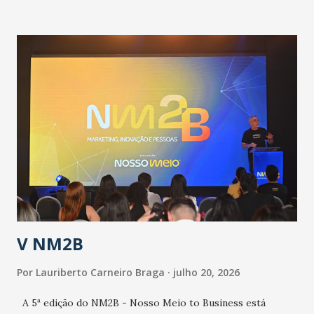
informou que o Estado tem desenvolvido um plano de
contingência pautado em formas de reconhecimento da
população suspeita e de cuidados com os ambientes
públicos e domiciliares. “Nós não estamos vivendo uma
epidemia comum, como temos em todos os anos, com
aumento de casos de dengue, influenza ou H1N1. Trata-se
de uma epidemia com um vírus diferente, com um poder de
contaminação maior que outros coronavírus”, apontou o
secretário. Segundo ele, é uma epidemia com chance de
contaminação alta, podendo gerar um grande risco à
população e ao sistema de saúde. “Precisamos saber fazer a
estratificação do risco da doença, para não so...
V NM2B
Por
Lauriberto Carneiro Braga
julho 20, 2026
A 5ª edição do NM2B - Nosso Meio to Business está