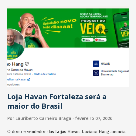
recente das empresas, impulsionado pelas
confraternizações de fim de ano e pelo pagamento do 13º
Salário para um número maior de trabalhadores, já que o
país tem a menor taxa de desemprego dos anos recentes.
Ainda segundo a Pesquisa, em novembro de 2025, 40% dos
bares e restaurantes operaram com lucro e outros 40%
registraram equilíbrio financeiro. Já o percentual de
estabelecimentos no prejuízo ficou em 19%, pouco abaixo
do observado no mês anterior. Outros 1% não existiam em
novembro. Em relação a outubro, o faturamento também
cresceu. De acordo com a pesquisa, 44% dos n...
Loja Havan Fortaleza será a
maior do Brasil
Por
Lauriberto Carneiro Braga
fevereiro 07, 2026
O dono e vendedor das Lojas Havan, Luciano Hang anuncia,