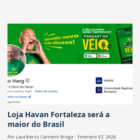
projetam crescimento (foto Helena Lopes). A confiança do
setor é sustentada principalmente pelo desempenho
recente das empresas, impulsionado pelas
confraternizações de fim de ano e pelo pagamento do 13º
Salário para um número maior de trabalhadores, já que o
país tem a menor taxa de desemprego dos anos recentes.
Ainda segundo a Pesquisa, em novembro de 2025, 40% dos
bares e restaurantes operaram com lucro e outros 40%
registraram equilíbrio financeiro. Já o percentual de
estabelecimentos no prejuízo ficou em 19%, pouco abaixo
do observado no mês anterior. Outros 1% não existiam em
novembro. Em relação a outubro, o faturamento também
cresceu. De acordo com a pesquisa, 44% dos n...
Loja Havan Fortaleza será a
maior do Brasil
Por
Lauriberto Carneiro Braga
fevereiro 07, 2026