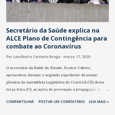
Secretário da Saúde explica na
ALCE Plano de Contingência para
combate ao Coronavírus
Por
Lauriberto Carneiro Braga
março 17, 2020
O secretário da Saúde do Estado, Doutor Cabeto,
apresentou, durante o segundo expediente da sessão
plenária da Assembleia Legislativa do Ceará (ALCE) desta
terça-feira (17), as ações de prevenção à propagação do
novo coronavírus (Covid-19) e as recentes medidas
COMPARTILHAR
POSTAR UM COMENTÁRIO
LEIA MAIS »
adotadas pelo Governo do Estado na contenção da
pandemia e atendimento aos enfermos. O secretário