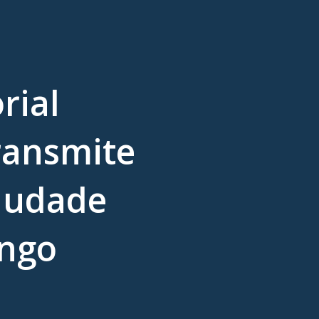
rial
ransmite
audade
ngo