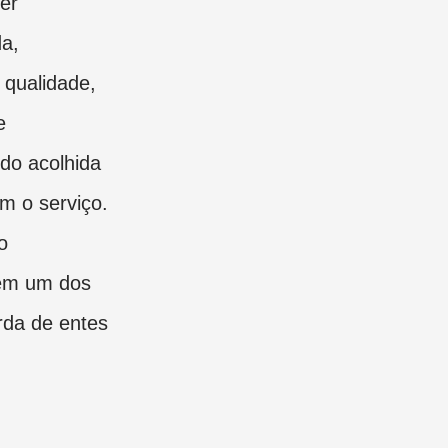
er
da,
 qualidade,
e
do acolhida
m o serviço.
o
 em um dos
rda de entes