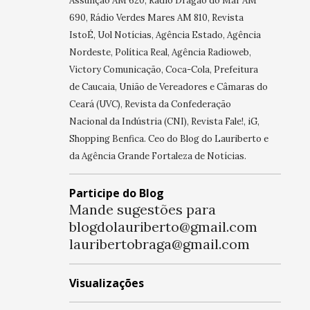
Assunção AM 620, Rádio Dragão do Mar AM
690, Rádio Verdes Mares AM 810, Revista
IstoÉ, Uol Notícias, Agência Estado, Agência
Nordeste, Política Real, Agência Radioweb,
Victory Comunicação, Coca-Cola, Prefeitura
de Caucaia, União de Vereadores e Câmaras do
Ceará (UVC), Revista da Confederação
Nacional da Indústria (CNI), Revista Fale!, iG,
Shopping Benfica. Ceo do Blog do Lauriberto e
da Agência Grande Fortaleza de Notícias.
Participe do Blog
Mande sugestões para
blogdolauriberto@gmail.com
lauribertobraga@gmail.com
Visualizações