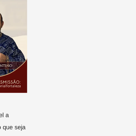
el a
 que seja