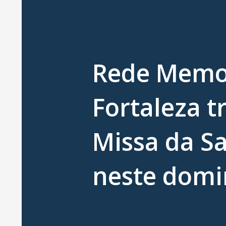
Rede Memo
Fortaleza t
Missa da S
neste domi