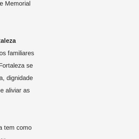
ede Memorial
aleza
os familiares
Fortaleza se
a, dignidade
 aliviar as
sa tem como