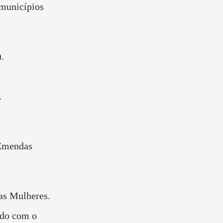
 municípios
.
.
 Emendas
 as Mulheres.
ado com o