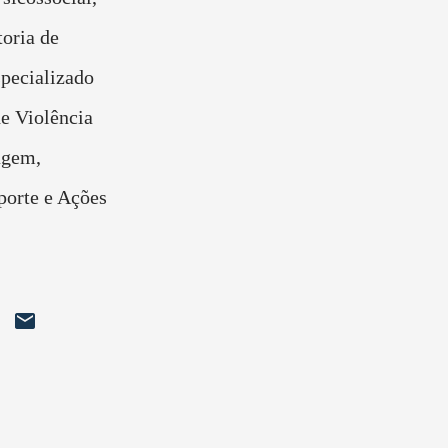
oria de
specializado
de Violência
agem,
porte e Ações