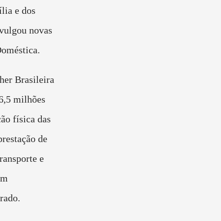
lia e dos
vulgou novas
Doméstica.
er Brasileira
6,5 milhões
ão física das
prestação de
ransporte e
um
rado.