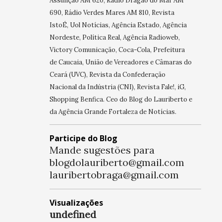
Assunção AM 620, Rádio Dragão do Mar AM
690, Rádio Verdes Mares AM 810, Revista
IstoÉ, Uol Notícias, Agência Estado, Agência
Nordeste, Política Real, Agência Radioweb,
Victory Comunicação, Coca-Cola, Prefeitura
de Caucaia, União de Vereadores e Câmaras do
Ceará (UVC), Revista da Confederação
Nacional da Indústria (CNI), Revista Fale!, iG,
Shopping Benfica. Ceo do Blog do Lauriberto e
da Agência Grande Fortaleza de Notícias.
Participe do Blog
Mande sugestões para
blogdolauriberto@gmail.com
lauribertobraga@gmail.com
Visualizações
u
n
d
e
f
n
e
d