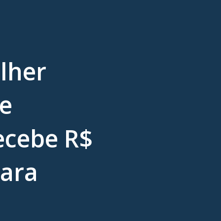
lher
de
ecebe R$
para