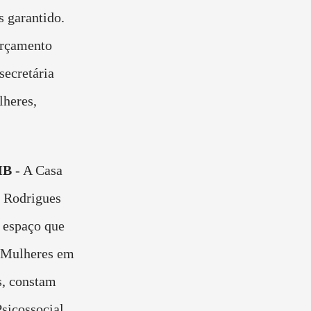
 garantido.
Orçamento
secretária
lheres,
MB
- A Casa
o Rodrigues
 espaço que
s Mulheres em
s, constam
sicossocial,