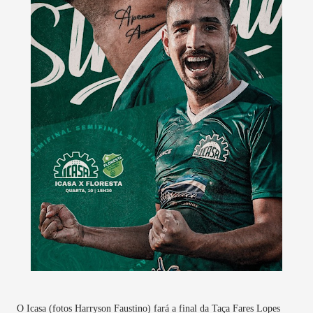
O Icasa (fotos Harryson Faustino) fará a final da Taça Fares Lopes