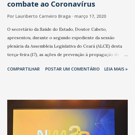
combate ao Coronavírus
Por
Lauriberto Carneiro Braga
março 17, 2020
O secretário da Saúde do Estado, Doutor Cabeto,
apresentou, durante o segundo expediente da sessão
plenária da Assembleia Legislativa do Ceará (ALCE) desta
terça-feira (17), as ações de prevenção à propagação do
novo coronavírus (Covid-19) e as recentes medidas
COMPARTILHAR
POSTAR UM COMENTÁRIO
LEIA MAIS »
adotadas pelo Governo do Estado na contenção da
pandemia e atendimento aos enfermos. O secretário
informou que o Estado tem desenvolvido um plano de
contingência pautado em formas de reconhecimento da
população suspeita e de cuidados com os ambientes
públicos e domiciliares. “Nós não estamos vivendo uma
epidemia comum, como temos em todos os anos, com
aumento de casos de dengue, influenza ou H1N1. Trata-se