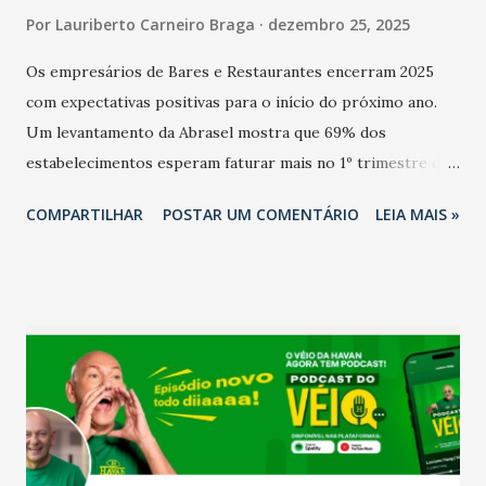
Por
Lauriberto Carneiro Braga
dezembro 25, 2025
Os empresários de Bares e Restaurantes encerram 2025
com expectativas positivas para o início do próximo ano.
Um levantamento da Abrasel mostra que 69% dos
estabelecimentos esperam faturar mais no 1º trimestre de
2026 em comparação com o mesmo período de 2025. Em
COMPARTILHAR
POSTAR UM COMENTÁRIO
LEIA MAIS »
relação ao último trimestre deste ano, 56% também
projetam crescimento (foto Helena Lopes). A confiança do
setor é sustentada principalmente pelo desempenho
recente das empresas, impulsionado pelas
confraternizações de fim de ano e pelo pagamento do 13º
Salário para um número maior de trabalhadores, já que o
país tem a menor taxa de desemprego dos anos recentes.
Ainda segundo a Pesquisa, em novembro de 2025, 40% dos
bares e restaurantes operaram com lucro e outros 40%