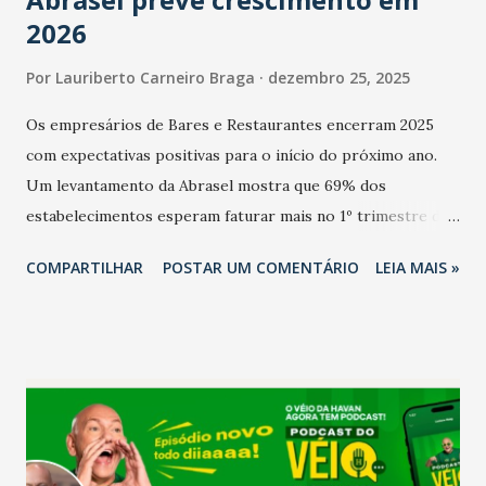
2026
Por
Lauriberto Carneiro Braga
dezembro 25, 2025
Os empresários de Bares e Restaurantes encerram 2025
com expectativas positivas para o início do próximo ano.
Um levantamento da Abrasel mostra que 69% dos
estabelecimentos esperam faturar mais no 1º trimestre de
2026 em comparação com o mesmo período de 2025. Em
COMPARTILHAR
POSTAR UM COMENTÁRIO
LEIA MAIS »
relação ao último trimestre deste ano, 56% também
projetam crescimento (foto Helena Lopes). A confiança do
setor é sustentada principalmente pelo desempenho
recente das empresas, impulsionado pelas
confraternizações de fim de ano e pelo pagamento do 13º
Salário para um número maior de trabalhadores, já que o
país tem a menor taxa de desemprego dos anos recentes.