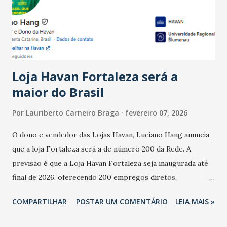
registraram equilíbrio financeiro. Já o percentual de
estabelecimentos no prejuízo ficou em 19%, pouco abaixo
do observado no mês anterior. Outros 1% não existiam em
novembro. Em relação a outubro, o faturamento também
cresceu. De acordo com a pesquisa, 44% dos n...
Loja Havan Fortaleza será a
maior do Brasil
Por
Lauriberto Carneiro Braga
fevereiro 07, 2026
O dono e vendedor das Lojas Havan, Luciano Hang anuncia,
que a loja Fortaleza será a de número 200 da Rede. A
previsão é que a Loja Havan Fortaleza seja inaugurada até
final de 2026, oferecendo 200 empregos diretos,
totalizando na Rede 25 mil vendedores. A localização da
COMPARTILHAR
POSTAR UM COMENTÁRIO
LEIA MAIS »
Havan Fortaleza ainda não foi anunciada oficialmente, mas
fontes extraoficiais indicam, que será na Avenida