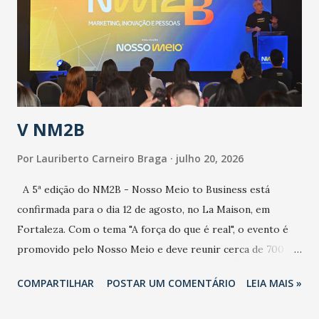
de uma epidemia com um vírus diferente, com um poder de
contaminação maior que outros coronavírus”, apontou o
secretário. Segundo ele, é uma epidemia com chance de
contaminação alta, podendo gerar um grande risco à
população e ao sistema de saúde. “Precisamos saber fazer a
estratificação do risco da doença, para não so...
V NM2B
Por
Lauriberto Carneiro Braga
julho 20, 2026
A 5ª edição do NM2B - Nosso Meio to Business está
confirmada para o dia 12 de agosto, no La Maison, em
Fortaleza. Com o tema "A força do que é real", o evento é
promovido pelo Nosso Meio e deve reunir cerca de 700
participantes, entre executivos, empreendedores, gestores
COMPARTILHAR
POSTAR UM COMENTÁRIO
LEIA MAIS »
e lideranças do Mercado Nacional. Desde 2022, o NM2B
consolidou-se como um dos principais encontros do setor