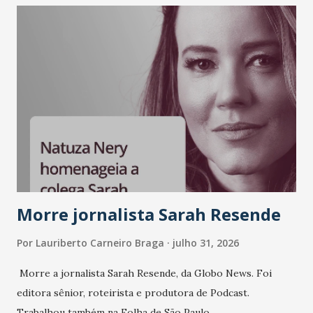
LinkedIn, VISA, Grupo 3corações, TikTok e M. Dias Branco.
A nova edição chega em um momento em que autenticidade
e consistência ganham peso nas conversas sobre marca,
liderança e estratégia. - Vivemos um momento em que todo
mundo fala muito e poucos entregam de verdade. O NM2B
sempre existiu para dar palco a quem constrói com
consistência, e nesta edição isso fica ainda mais claro.
Vamos reforçar que ser genuíno sustenta a confiança entre
marcas, pessoas e mercado", afirma Tamires So...
Morre jornalista Sarah Resende
Por
Lauriberto Carneiro Braga
julho 31, 2026
Morre a jornalista Sarah Resende, da Globo News. Foi
editora sênior, roteirista e produtora de Podcast.
Trabalhou também na Folha de São Paulo.