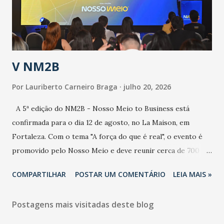
secretário. Segundo ele, é uma epidemia com chance de
contaminação alta, podendo gerar um grande risco à
população e ao sistema de saúde. “Precisamos saber fazer a
estratificação do risco da doença, para não so...
V NM2B
Por
Lauriberto Carneiro Braga
julho 20, 2026
A 5ª edição do NM2B - Nosso Meio to Business está
confirmada para o dia 12 de agosto, no La Maison, em
Fortaleza. Com o tema "A força do que é real", o evento é
promovido pelo Nosso Meio e deve reunir cerca de 700
participantes, entre executivos, empreendedores, gestores
COMPARTILHAR
POSTAR UM COMENTÁRIO
LEIA MAIS »
e lideranças do Mercado Nacional. Desde 2022, o NM2B
consolidou-se como um dos principais encontros do setor
Postagens mais visitadas deste blog
de negócios do Nordeste, reunindo profissionais de marcas
como Bradesco, Samsung, Carrefour, Banco do Nordeste,