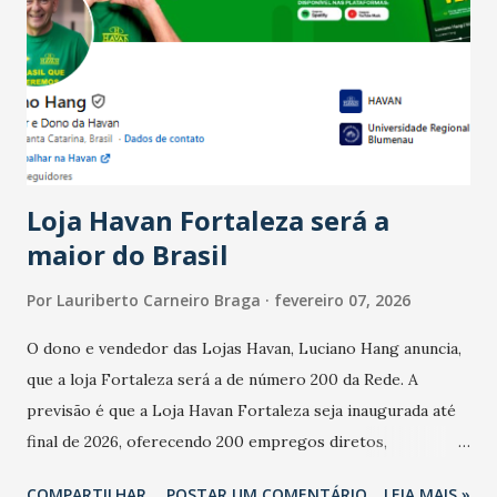
Ainda segundo a Pesquisa, em novembro de 2025, 40% dos
bares e restaurantes operaram com lucro e outros 40%
registraram equilíbrio financeiro. Já o percentual de
estabelecimentos no prejuízo ficou em 19%, pouco abaixo
do observado no mês anterior. Outros 1% não existiam em
novembro. Em relação a outubro, o faturamento também
cresceu. De acordo com a pesquisa, 44% dos n...
Loja Havan Fortaleza será a
maior do Brasil
Por
Lauriberto Carneiro Braga
fevereiro 07, 2026
O dono e vendedor das Lojas Havan, Luciano Hang anuncia,
que a loja Fortaleza será a de número 200 da Rede. A
previsão é que a Loja Havan Fortaleza seja inaugurada até
final de 2026, oferecendo 200 empregos diretos,
totalizando na Rede 25 mil vendedores. A localização da
COMPARTILHAR
POSTAR UM COMENTÁRIO
LEIA MAIS »