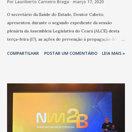
Por
Lauriberto Carneiro Braga
março 17, 2020
O secretário da Saúde do Estado, Doutor Cabeto,
apresentou, durante o segundo expediente da sessão
plenária da Assembleia Legislativa do Ceará (ALCE) desta
terça-feira (17), as ações de prevenção à propagação do
novo coronavírus (Covid-19) e as recentes medidas
COMPARTILHAR
POSTAR UM COMENTÁRIO
LEIA MAIS »
adotadas pelo Governo do Estado na contenção da
pandemia e atendimento aos enfermos. O secretário
informou que o Estado tem desenvolvido um plano de
contingência pautado em formas de reconhecimento da
população suspeita e de cuidados com os ambientes
públicos e domiciliares. “Nós não estamos vivendo uma
epidemia comum, como temos em todos os anos, com
aumento de casos de dengue, influenza ou H1N1. Trata-se
de uma epidemia com um vírus diferente, com um poder de
contaminação maior que outros coronavírus”, apontou o