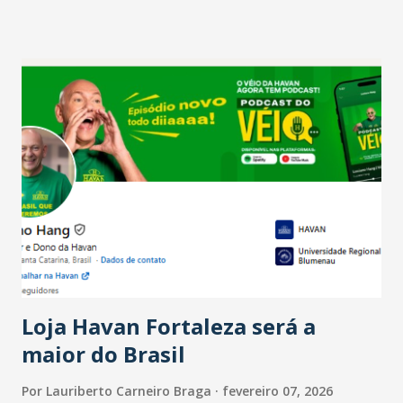
setor é sustentada principalmente pelo desempenho
recente das empresas, impulsionado pelas
confraternizações de fim de ano e pelo pagamento do 13º
Salário para um número maior de trabalhadores, já que o
país tem a menor taxa de desemprego dos anos recentes.
Ainda segundo a Pesquisa, em novembro de 2025, 40% dos
bares e restaurantes operaram com lucro e outros 40%
registraram equilíbrio financeiro. Já o percentual de
estabelecimentos no prejuízo ficou em 19%, pouco abaixo
do observado no mês anterior. Outros 1% não existiam em
novembro. Em relação a outubro, o faturamento também
cresceu. De acordo com a pesquisa, 44% dos n...
Loja Havan Fortaleza será a
maior do Brasil
Por
Lauriberto Carneiro Braga
fevereiro 07, 2026