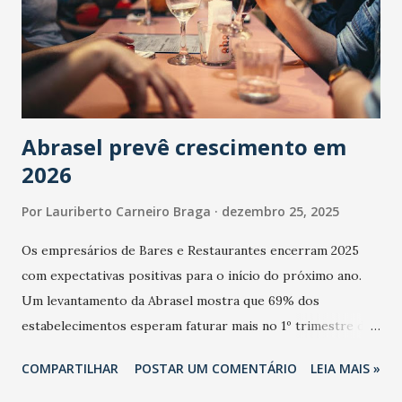
Abrasel prevê crescimento em
2026
Por
Lauriberto Carneiro Braga
dezembro 25, 2025
Os empresários de Bares e Restaurantes encerram 2025
com expectativas positivas para o início do próximo ano.
Um levantamento da Abrasel mostra que 69% dos
estabelecimentos esperam faturar mais no 1º trimestre de
2026 em comparação com o mesmo período de 2025. Em
COMPARTILHAR
POSTAR UM COMENTÁRIO
LEIA MAIS »
relação ao último trimestre deste ano, 56% também
projetam crescimento (foto Helena Lopes). A confiança do