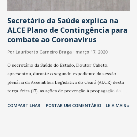
Secretário da Saúde explica na
ALCE Plano de Contingência para
combate ao Coronavírus
Por
Lauriberto Carneiro Braga
março 17, 2020
O secretário da Saúde do Estado, Doutor Cabeto,
apresentou, durante o segundo expediente da sessão
plenária da Assembleia Legislativa do Ceará (ALCE) desta
terça-feira (17), as ações de prevenção à propagação do
novo coronavírus (Covid-19) e as recentes medidas
COMPARTILHAR
POSTAR UM COMENTÁRIO
LEIA MAIS »
adotadas pelo Governo do Estado na contenção da
pandemia e atendimento aos enfermos. O secretário
informou que o Estado tem desenvolvido um plano de
contingência pautado em formas de reconhecimento da