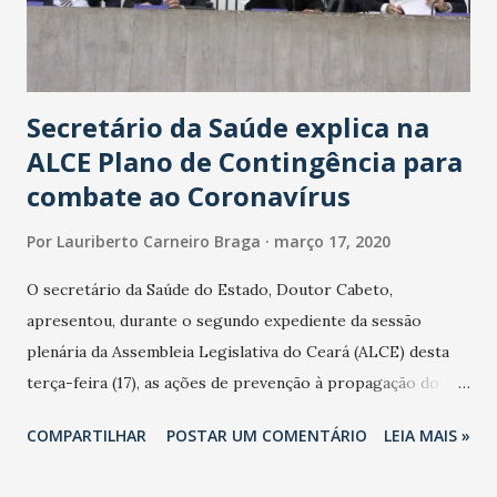
Secretário da Saúde explica na
ALCE Plano de Contingência para
combate ao Coronavírus
Por
Lauriberto Carneiro Braga
março 17, 2020
O secretário da Saúde do Estado, Doutor Cabeto,
apresentou, durante o segundo expediente da sessão
plenária da Assembleia Legislativa do Ceará (ALCE) desta
terça-feira (17), as ações de prevenção à propagação do
novo coronavírus (Covid-19) e as recentes medidas
COMPARTILHAR
POSTAR UM COMENTÁRIO
LEIA MAIS »
adotadas pelo Governo do Estado na contenção da
pandemia e atendimento aos enfermos. O secretário