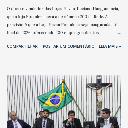
O dono e vendedor das Lojas Havan, Luciano Hang anuncia,
que a loja Fortaleza será a de número 200 da Rede. A
previsão é que a Loja Havan Fortaleza seja inaugurada até
final de 2026, oferecendo 200 empregos diretos,
totalizando na Rede 25 mil vendedores. A localização da
COMPARTILHAR
POSTAR UM COMENTÁRIO
LEIA MAIS »
Havan Fortaleza ainda não foi anunciada oficialmente, mas
fontes extraoficiais indicam, que será na Avenida
Washington Soares-Messejana. Uma coisa é certa: será a
maior loja Havan do Brasil.