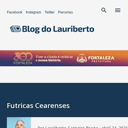
Pular para o conteúdo principal
Facebook
Instagram
Twitter
Parcerias
Futricas Cearenses
Por
Lauriberto Carneiro Braga
abril 24, 2021