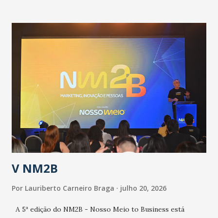
informou que o Estado tem desenvolvido um plano de
contingência pautado em formas de reconhecimento da
população suspeita e de cuidados com os ambientes
públicos e domiciliares. “Nós não estamos vivendo uma
epidemia comum, como temos em todos os anos, com
aumento de casos de dengue, influenza ou H1N1. Trata-se
de uma epidemia com um vírus diferente, com um poder de
contaminação maior que outros coronavírus”, apontou o
secretário. Segundo ele, é uma epidemia com chance de
contaminação alta, podendo gerar um grande risco à
população e ao sistema de saúde. “Precisamos saber fazer a
estratificação do risco da doença, para não so...
V NM2B
Por
Lauriberto Carneiro Braga
julho 20, 2026
A 5ª edição do NM2B - Nosso Meio to Business está