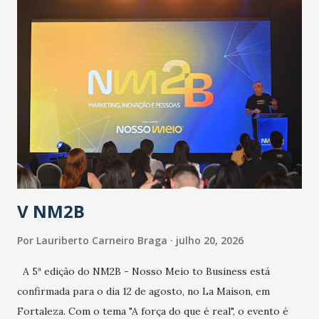
população suspeita e de cuidados com os ambientes
públicos e domiciliares. “Nós não estamos vivendo uma
epidemia comum, como temos em todos os anos, com
aumento de casos de dengue, influenza ou H1N1. Trata-se
de uma epidemia com um vírus diferente, com um poder de
contaminação maior que outros coronavírus”, apontou o
secretário. Segundo ele, é uma epidemia com chance de
contaminação alta, podendo gerar um grande risco à
população e ao sistema de saúde. “Precisamos saber fazer a
estratificação do risco da doença, para não so...
V NM2B
Por
Lauriberto Carneiro Braga
julho 20, 2026
A 5ª edição do NM2B - Nosso Meio to Business está
confirmada para o dia 12 de agosto, no La Maison, em
Fortaleza. Com o tema "A força do que é real", o evento é