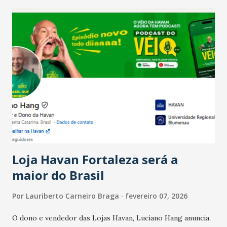
recente das empresas, impulsionado pelas
confraternizações de fim de ano e pelo pagamento do 13º
Salário para um número maior de trabalhadores, já que o
país tem a menor taxa de desemprego dos anos recentes.
Ainda segundo a Pesquisa, em novembro de 2025, 40% dos
bares e restaurantes operaram com lucro e outros 40%
registraram equilíbrio financeiro. Já o percentual de
estabelecimentos no prejuízo ficou em 19%, pouco abaixo
do observado no mês anterior. Outros 1% não existiam em
novembro. Em relação a outubro, o faturamento também
cresceu. De acordo com a pesquisa, 44% dos n...
Loja Havan Fortaleza será a
maior do Brasil
Por
Lauriberto Carneiro Braga
fevereiro 07, 2026
O dono e vendedor das Lojas Havan, Luciano Hang anuncia,