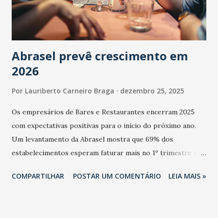
Abrasel prevê crescimento em
2026
Por
Lauriberto Carneiro Braga
dezembro 25, 2025
Os empresários de Bares e Restaurantes encerram 2025
com expectativas positivas para o início do próximo ano.
Um levantamento da Abrasel mostra que 69% dos
estabelecimentos esperam faturar mais no 1º trimestre de
2026 em comparação com o mesmo período de 2025. Em
COMPARTILHAR
POSTAR UM COMENTÁRIO
LEIA MAIS »
relação ao último trimestre deste ano, 56% também
projetam crescimento (foto Helena Lopes). A confiança do
setor é sustentada principalmente pelo desempenho