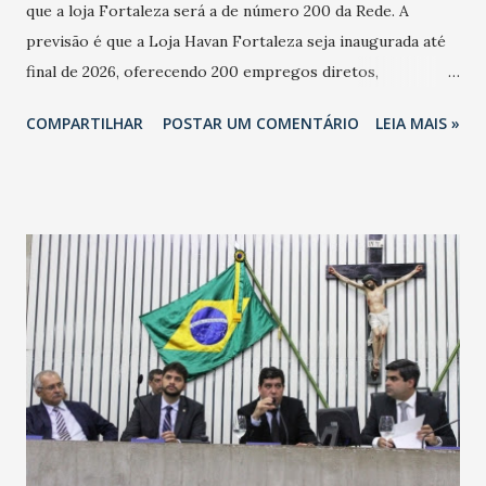
que a loja Fortaleza será a de número 200 da Rede. A
previsão é que a Loja Havan Fortaleza seja inaugurada até
final de 2026, oferecendo 200 empregos diretos,
totalizando na Rede 25 mil vendedores. A localização da
COMPARTILHAR
POSTAR UM COMENTÁRIO
LEIA MAIS »
Havan Fortaleza ainda não foi anunciada oficialmente, mas
fontes extraoficiais indicam, que será na Avenida
Washington Soares-Messejana. Uma coisa é certa: será a
maior loja Havan do Brasil.