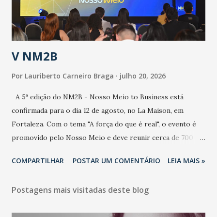
secretário. Segundo ele, é uma epidemia com chance de
contaminação alta, podendo gerar um grande risco à
população e ao sistema de saúde. “Precisamos saber fazer a
estratificação do risco da doença, para não so...
V NM2B
Por
Lauriberto Carneiro Braga
julho 20, 2026
A 5ª edição do NM2B - Nosso Meio to Business está
confirmada para o dia 12 de agosto, no La Maison, em
Fortaleza. Com o tema "A força do que é real", o evento é
promovido pelo Nosso Meio e deve reunir cerca de 700
participantes, entre executivos, empreendedores, gestores
COMPARTILHAR
POSTAR UM COMENTÁRIO
LEIA MAIS »
e lideranças do Mercado Nacional. Desde 2022, o NM2B
consolidou-se como um dos principais encontros do setor
Postagens mais visitadas deste blog
de negócios do Nordeste, reunindo profissionais de marcas
como Bradesco, Samsung, Carrefour, Banco do Nordeste,