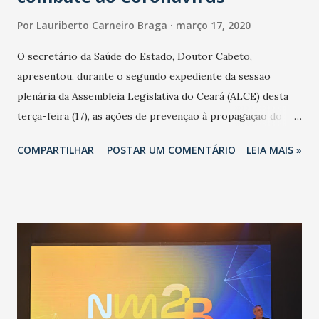
Por
Lauriberto Carneiro Braga
março 17, 2020
O secretário da Saúde do Estado, Doutor Cabeto,
apresentou, durante o segundo expediente da sessão
plenária da Assembleia Legislativa do Ceará (ALCE) desta
terça-feira (17), as ações de prevenção à propagação do
novo coronavírus (Covid-19) e as recentes medidas
COMPARTILHAR
POSTAR UM COMENTÁRIO
LEIA MAIS »
adotadas pelo Governo do Estado na contenção da
pandemia e atendimento aos enfermos. O secretário
informou que o Estado tem desenvolvido um plano de
contingência pautado em formas de reconhecimento da
população suspeita e de cuidados com os ambientes
públicos e domiciliares. “Nós não estamos vivendo uma
epidemia comum, como temos em todos os anos, com
aumento de casos de dengue, influenza ou H1N1. Trata-se
de uma epidemia com um vírus diferente, com um poder de