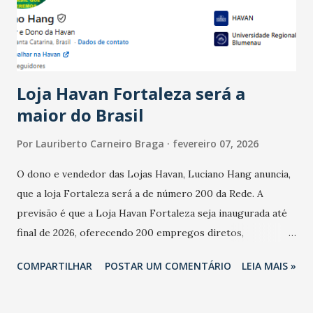
estabelecimentos no prejuízo ficou em 19%, pouco abaixo
do observado no mês anterior. Outros 1% não existiam em
novembro. Em relação a outubro, o faturamento também
cresceu. De acordo com a pesquisa, 44% dos n...
Loja Havan Fortaleza será a
maior do Brasil
Por
Lauriberto Carneiro Braga
fevereiro 07, 2026
O dono e vendedor das Lojas Havan, Luciano Hang anuncia,
que a loja Fortaleza será a de número 200 da Rede. A
previsão é que a Loja Havan Fortaleza seja inaugurada até
final de 2026, oferecendo 200 empregos diretos,
totalizando na Rede 25 mil vendedores. A localização da
COMPARTILHAR
POSTAR UM COMENTÁRIO
LEIA MAIS »
Havan Fortaleza ainda não foi anunciada oficialmente, mas
fontes extraoficiais indicam, que será na Avenida
Washington Soares-Messejana. Uma coisa é certa: será a