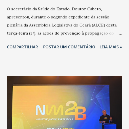
O secretário da Saúde do Estado, Doutor Cabeto,
apresentou, durante o segundo expediente da sessão
plenária da Assembleia Legislativa do Ceará (ALCE) desta
terça-feira (17), as ações de prevenção à propagação do
novo coronavírus (Covid-19) e as recentes medidas
COMPARTILHAR
POSTAR UM COMENTÁRIO
LEIA MAIS »
adotadas pelo Governo do Estado na contenção da
pandemia e atendimento aos enfermos. O secretário
informou que o Estado tem desenvolvido um plano de
contingência pautado em formas de reconhecimento da
população suspeita e de cuidados com os ambientes
públicos e domiciliares. “Nós não estamos vivendo uma
epidemia comum, como temos em todos os anos, com
aumento de casos de dengue, influenza ou H1N1. Trata-se
de uma epidemia com um vírus diferente, com um poder de
contaminação maior que outros coronavírus”, apontou o