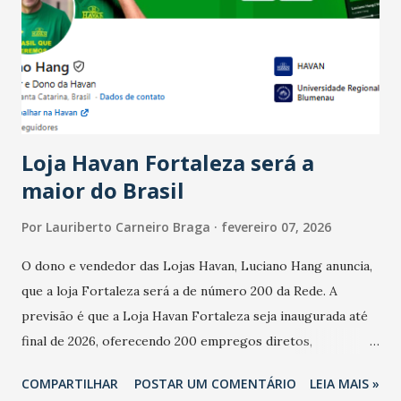
bares e restaurantes operaram com lucro e outros 40%
registraram equilíbrio financeiro. Já o percentual de
estabelecimentos no prejuízo ficou em 19%, pouco abaixo
do observado no mês anterior. Outros 1% não existiam em
novembro. Em relação a outubro, o faturamento também
cresceu. De acordo com a pesquisa, 44% dos n...
Loja Havan Fortaleza será a
maior do Brasil
Por
Lauriberto Carneiro Braga
fevereiro 07, 2026
O dono e vendedor das Lojas Havan, Luciano Hang anuncia,
que a loja Fortaleza será a de número 200 da Rede. A
previsão é que a Loja Havan Fortaleza seja inaugurada até
final de 2026, oferecendo 200 empregos diretos,
totalizando na Rede 25 mil vendedores. A localização da
COMPARTILHAR
POSTAR UM COMENTÁRIO
LEIA MAIS »
Havan Fortaleza ainda não foi anunciada oficialmente, mas