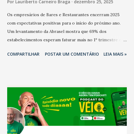
Por
Lauriberto Carneiro Braga
dezembro 25, 2025
Os empresários de Bares e Restaurantes encerram 2025
com expectativas positivas para o início do próximo ano.
Um levantamento da Abrasel mostra que 69% dos
estabelecimentos esperam faturar mais no 1º trimestre de
2026 em comparação com o mesmo período de 2025. Em
COMPARTILHAR
POSTAR UM COMENTÁRIO
LEIA MAIS »
relação ao último trimestre deste ano, 56% também
projetam crescimento (foto Helena Lopes). A confiança do
setor é sustentada principalmente pelo desempenho
recente das empresas, impulsionado pelas
confraternizações de fim de ano e pelo pagamento do 13º
Salário para um número maior de trabalhadores, já que o
país tem a menor taxa de desemprego dos anos recentes.
Ainda segundo a Pesquisa, em novembro de 2025, 40% dos
bares e restaurantes operaram com lucro e outros 40%
registraram equilíbrio financeiro. Já o percentual de