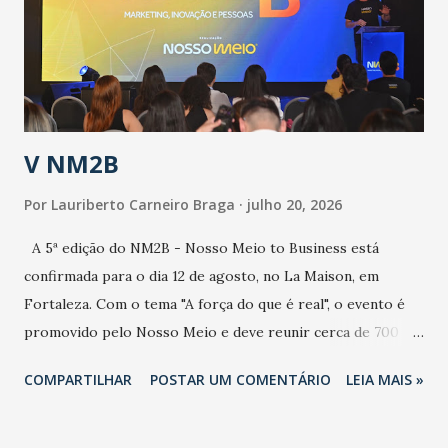
contaminação maior que outros coronavírus”, apontou o
secretário. Segundo ele, é uma epidemia com chance de
contaminação alta, podendo gerar um grande risco à
população e ao sistema de saúde. “Precisamos saber fazer a
estratificação do risco da doença, para não so...
V NM2B
Por
Lauriberto Carneiro Braga
julho 20, 2026
A 5ª edição do NM2B - Nosso Meio to Business está
confirmada para o dia 12 de agosto, no La Maison, em
Fortaleza. Com o tema "A força do que é real", o evento é
promovido pelo Nosso Meio e deve reunir cerca de 700
participantes, entre executivos, empreendedores, gestores
COMPARTILHAR
POSTAR UM COMENTÁRIO
LEIA MAIS »
e lideranças do Mercado Nacional. Desde 2022, o NM2B
consolidou-se como um dos principais encontros do setor
de negócios do Nordeste, reunindo profissionais de marcas