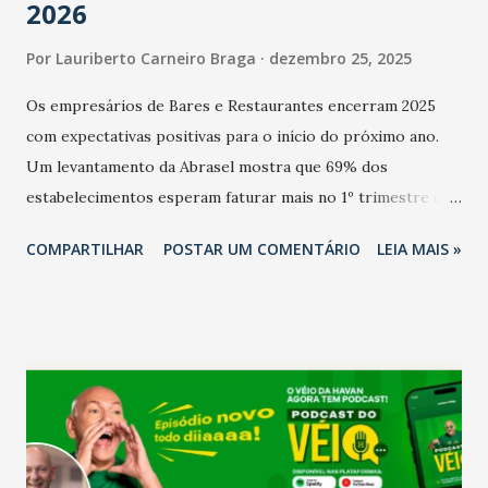
2026
Por
Lauriberto Carneiro Braga
dezembro 25, 2025
Os empresários de Bares e Restaurantes encerram 2025
com expectativas positivas para o início do próximo ano.
Um levantamento da Abrasel mostra que 69% dos
estabelecimentos esperam faturar mais no 1º trimestre de
2026 em comparação com o mesmo período de 2025. Em
COMPARTILHAR
POSTAR UM COMENTÁRIO
LEIA MAIS »
relação ao último trimestre deste ano, 56% também
projetam crescimento (foto Helena Lopes). A confiança do
setor é sustentada principalmente pelo desempenho
recente das empresas, impulsionado pelas
confraternizações de fim de ano e pelo pagamento do 13º
Salário para um número maior de trabalhadores, já que o
país tem a menor taxa de desemprego dos anos recentes.
Ainda segundo a Pesquisa, em novembro de 2025, 40% dos