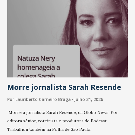
LinkedIn, VISA, Grupo 3corações, TikTok e M. Dias Branco.
A nova edição chega em um momento em que autenticidade
e consistência ganham peso nas conversas sobre marca,
liderança e estratégia. - Vivemos um momento em que todo
mundo fala muito e poucos entregam de verdade. O NM2B
sempre existiu para dar palco a quem constrói com
consistência, e nesta edição isso fica ainda mais claro.
Vamos reforçar que ser genuíno sustenta a confiança entre
marcas, pessoas e mercado", afirma Tamires So...
Morre jornalista Sarah Resende
Por
Lauriberto Carneiro Braga
julho 31, 2026
Morre a jornalista Sarah Resende, da Globo News. Foi
editora sênior, roteirista e produtora de Podcast.
Trabalhou também na Folha de São Paulo.