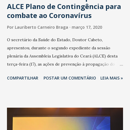
ALCE Plano de Contingência para
combate ao Coronavírus
Por
Lauriberto Carneiro Braga
março 17, 2020
O secretário da Saúde do Estado, Doutor Cabeto,
apresentou, durante o segundo expediente da sessão
plenária da Assembleia Legislativa do Ceará (ALCE) desta
terça-feira (17), as ações de prevenção à propagação do
novo coronavírus (Covid-19) e as recentes medidas
COMPARTILHAR
POSTAR UM COMENTÁRIO
LEIA MAIS »
adotadas pelo Governo do Estado na contenção da
pandemia e atendimento aos enfermos. O secretário
informou que o Estado tem desenvolvido um plano de
contingência pautado em formas de reconhecimento da
população suspeita e de cuidados com os ambientes
públicos e domiciliares. “Nós não estamos vivendo uma
epidemia comum, como temos em todos os anos, com