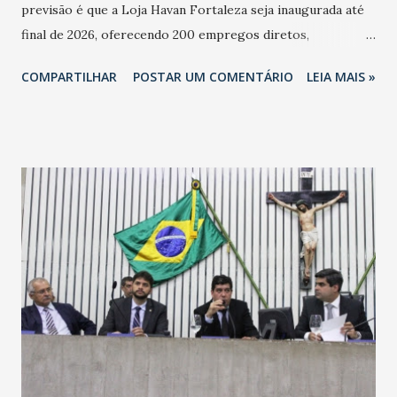
previsão é que a Loja Havan Fortaleza seja inaugurada até
final de 2026, oferecendo 200 empregos diretos,
totalizando na Rede 25 mil vendedores. A localização da
COMPARTILHAR
POSTAR UM COMENTÁRIO
LEIA MAIS »
Havan Fortaleza ainda não foi anunciada oficialmente, mas
fontes extraoficiais indicam, que será na Avenida
Washington Soares-Messejana. Uma coisa é certa: será a
maior loja Havan do Brasil.