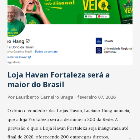
país tem a menor taxa de desemprego dos anos recentes.
Ainda segundo a Pesquisa, em novembro de 2025, 40% dos
bares e restaurantes operaram com lucro e outros 40%
registraram equilíbrio financeiro. Já o percentual de
estabelecimentos no prejuízo ficou em 19%, pouco abaixo
do observado no mês anterior. Outros 1% não existiam em
novembro. Em relação a outubro, o faturamento também
cresceu. De acordo com a pesquisa, 44% dos n...
Loja Havan Fortaleza será a
maior do Brasil
Por
Lauriberto Carneiro Braga
fevereiro 07, 2026
O dono e vendedor das Lojas Havan, Luciano Hang anuncia,
que a loja Fortaleza será a de número 200 da Rede. A
previsão é que a Loja Havan Fortaleza seja inaugurada até
final de 2026, oferecendo 200 empregos diretos,