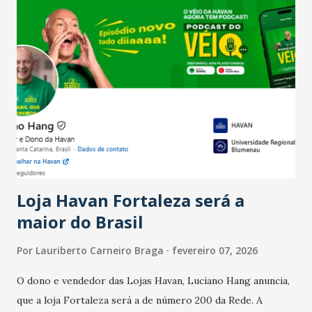
confraternizações de fim de ano e pelo pagamento do 13º
Salário para um número maior de trabalhadores, já que o
país tem a menor taxa de desemprego dos anos recentes.
Ainda segundo a Pesquisa, em novembro de 2025, 40% dos
bares e restaurantes operaram com lucro e outros 40%
registraram equilíbrio financeiro. Já o percentual de
estabelecimentos no prejuízo ficou em 19%, pouco abaixo
do observado no mês anterior. Outros 1% não existiam em
novembro. Em relação a outubro, o faturamento também
cresceu. De acordo com a pesquisa, 44% dos n...
Loja Havan Fortaleza será a
maior do Brasil
Por
Lauriberto Carneiro Braga
fevereiro 07, 2026
O dono e vendedor das Lojas Havan, Luciano Hang anuncia,
que a loja Fortaleza será a de número 200 da Rede. A