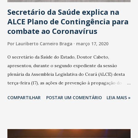
Secretário da Saúde explica na
ALCE Plano de Contingência para
combate ao Coronavírus
Por
Lauriberto Carneiro Braga
março 17, 2020
O secretário da Saúde do Estado, Doutor Cabeto,
apresentou, durante o segundo expediente da sessão
plenária da Assembleia Legislativa do Ceará (ALCE) desta
terça-feira (17), as ações de prevenção à propagação do
novo coronavírus (Covid-19) e as recentes medidas
COMPARTILHAR
POSTAR UM COMENTÁRIO
LEIA MAIS »
adotadas pelo Governo do Estado na contenção da
pandemia e atendimento aos enfermos. O secretário
informou que o Estado tem desenvolvido um plano de
contingência pautado em formas de reconhecimento da
população suspeita e de cuidados com os ambientes