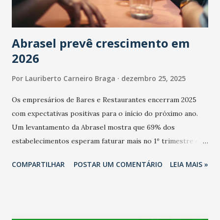
Abrasel prevê crescimento em
2026
Por
Lauriberto Carneiro Braga
dezembro 25, 2025
Os empresários de Bares e Restaurantes encerram 2025
com expectativas positivas para o início do próximo ano.
Um levantamento da Abrasel mostra que 69% dos
estabelecimentos esperam faturar mais no 1º trimestre de
2026 em comparação com o mesmo período de 2025. Em
COMPARTILHAR
POSTAR UM COMENTÁRIO
LEIA MAIS »
relação ao último trimestre deste ano, 56% também
projetam crescimento (foto Helena Lopes). A confiança do
setor é sustentada principalmente pelo desempenho
recente das empresas, impulsionado pelas