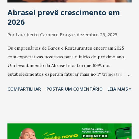
Abrasel prevê crescimento em
2026
Por
Lauriberto Carneiro Braga
dezembro 25, 2025
Os empresários de Bares e Restaurantes encerram 2025
com expectativas positivas para o início do próximo ano.
Um levantamento da Abrasel mostra que 69% dos
estabelecimentos esperam faturar mais no 1º trimestre de
2026 em comparação com o mesmo período de 2025. Em
COMPARTILHAR
POSTAR UM COMENTÁRIO
LEIA MAIS »
relação ao último trimestre deste ano, 56% também
projetam crescimento (foto Helena Lopes). A confiança do
setor é sustentada principalmente pelo desempenho
recente das empresas, impulsionado pelas
confraternizações de fim de ano e pelo pagamento do 13º
Salário para um número maior de trabalhadores, já que o