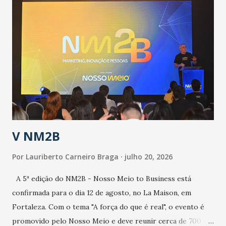
públicos e domiciliares. “Nós não estamos vivendo uma
epidemia comum, como temos em todos os anos, com
aumento de casos de dengue, influenza ou H1N1. Trata-se
de uma epidemia com um vírus diferente, com um poder de
contaminação maior que outros coronavírus”, apontou o
secretário. Segundo ele, é uma epidemia com chance de
contaminação alta, podendo gerar um grande risco à
população e ao sistema de saúde. “Precisamos saber fazer a
estratificação do risco da doença, para não so...
V NM2B
Por
Lauriberto Carneiro Braga
julho 20, 2026
A 5ª edição do NM2B - Nosso Meio to Business está
confirmada para o dia 12 de agosto, no La Maison, em
Fortaleza. Com o tema "A força do que é real", o evento é
promovido pelo Nosso Meio e deve reunir cerca de 700