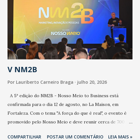
aumento de casos de dengue, influenza ou H1N1. Trata-se
de uma epidemia com um vírus diferente, com um poder de
contaminação maior que outros coronavírus”, apontou o
secretário. Segundo ele, é uma epidemia com chance de
contaminação alta, podendo gerar um grande risco à
população e ao sistema de saúde. “Precisamos saber fazer a
estratificação do risco da doença, para não so...
V NM2B
Por
Lauriberto Carneiro Braga
julho 20, 2026
A 5ª edição do NM2B - Nosso Meio to Business está
confirmada para o dia 12 de agosto, no La Maison, em
Fortaleza. Com o tema "A força do que é real", o evento é
promovido pelo Nosso Meio e deve reunir cerca de 700
participantes, entre executivos, empreendedores, gestores
COMPARTILHAR
POSTAR UM COMENTÁRIO
LEIA MAIS »
e lideranças do Mercado Nacional. Desde 2022, o NM2B