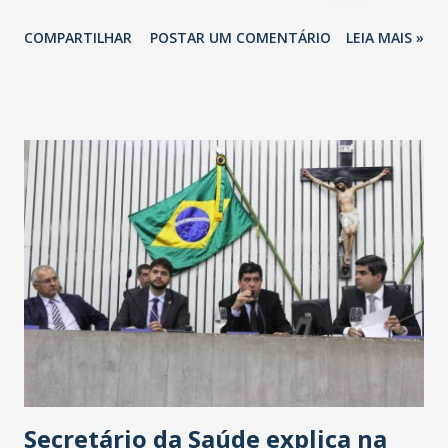
totalizando na Rede 25 mil vendedores. A localização da
COMPARTILHAR
POSTAR UM COMENTÁRIO
LEIA MAIS »
Havan Fortaleza ainda não foi anunciada oficialmente, mas
fontes extraoficiais indicam, que será na Avenida
Washington Soares-Messejana. Uma coisa é certa: será a
maior loja Havan do Brasil.
Secretário da Saúde explica na