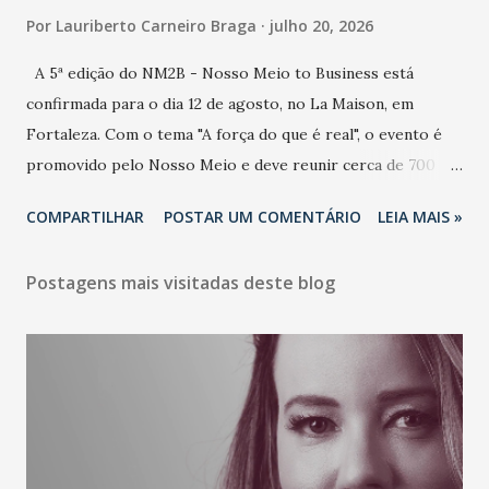
Por
Lauriberto Carneiro Braga
julho 20, 2026
A 5ª edição do NM2B - Nosso Meio to Business está
confirmada para o dia 12 de agosto, no La Maison, em
Fortaleza. Com o tema "A força do que é real", o evento é
promovido pelo Nosso Meio e deve reunir cerca de 700
participantes, entre executivos, empreendedores, gestores
COMPARTILHAR
POSTAR UM COMENTÁRIO
LEIA MAIS »
e lideranças do Mercado Nacional. Desde 2022, o NM2B
consolidou-se como um dos principais encontros do setor
Postagens mais visitadas deste blog
de negócios do Nordeste, reunindo profissionais de marcas
como Bradesco, Samsung, Carrefour, Banco do Nordeste,
LinkedIn, VISA, Grupo 3corações, TikTok e M. Dias Branco.
A nova edição chega em um momento em que autenticidade
e consistência ganham peso nas conversas sobre marca,
liderança e estratégia. - Vivemos um momento em que todo
mundo fala muito e poucos entregam de verdade. O NM2B