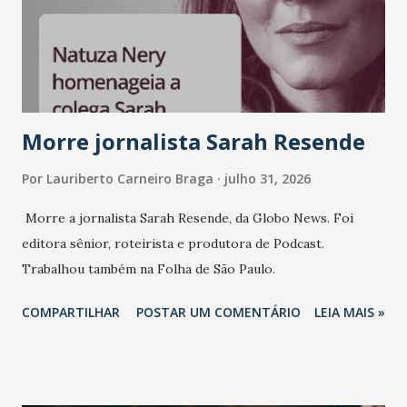
sempre existiu para dar palco a quem constrói com
consistência, e nesta edição isso fica ainda mais claro.
Vamos reforçar que ser genuíno sustenta a confiança entre
marcas, pessoas e mercado", afirma Tamires So...
Morre jornalista Sarah Resende
Por
Lauriberto Carneiro Braga
julho 31, 2026
Morre a jornalista Sarah Resende, da Globo News. Foi
editora sênior, roteirista e produtora de Podcast.
Trabalhou também na Folha de São Paulo.
COMPARTILHAR
POSTAR UM COMENTÁRIO
LEIA MAIS »