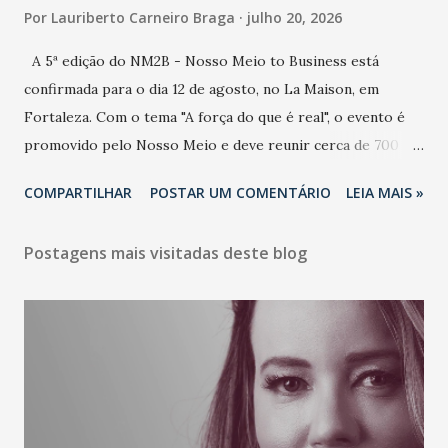
Por
Lauriberto Carneiro Braga
julho 20, 2026
A 5ª edição do NM2B - Nosso Meio to Business está
confirmada para o dia 12 de agosto, no La Maison, em
Fortaleza. Com o tema "A força do que é real", o evento é
promovido pelo Nosso Meio e deve reunir cerca de 700
participantes, entre executivos, empreendedores, gestores
COMPARTILHAR
POSTAR UM COMENTÁRIO
LEIA MAIS »
e lideranças do Mercado Nacional. Desde 2022, o NM2B
consolidou-se como um dos principais encontros do setor
Postagens mais visitadas deste blog
de negócios do Nordeste, reunindo profissionais de marcas
como Bradesco, Samsung, Carrefour, Banco do Nordeste,
LinkedIn, VISA, Grupo 3corações, TikTok e M. Dias Branco.
A nova edição chega em um momento em que autenticidade
e consistência ganham peso nas conversas sobre marca,
liderança e estratégia. - Vivemos um momento em que todo
mundo fala muito e poucos entregam de verdade. O NM2B