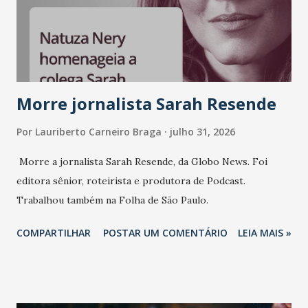
sempre existiu para dar palco a quem constrói com
consistência, e nesta edição isso fica ainda mais claro.
Vamos reforçar que ser genuíno sustenta a confiança entre
marcas, pessoas e mercado", afirma Tamires So...
Morre jornalista Sarah Resende
Por
Lauriberto Carneiro Braga
julho 31, 2026
Morre a jornalista Sarah Resende, da Globo News. Foi
editora sênior, roteirista e produtora de Podcast.
Trabalhou também na Folha de São Paulo.
COMPARTILHAR
POSTAR UM COMENTÁRIO
LEIA MAIS »