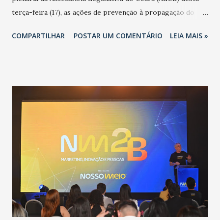
terça-feira (17), as ações de prevenção à propagação do
novo coronavírus (Covid-19) e as recentes medidas
COMPARTILHAR
POSTAR UM COMENTÁRIO
LEIA MAIS »
adotadas pelo Governo do Estado na contenção da
pandemia e atendimento aos enfermos. O secretário
informou que o Estado tem desenvolvido um plano de
contingência pautado em formas de reconhecimento da
população suspeita e de cuidados com os ambientes
públicos e domiciliares. “Nós não estamos vivendo uma
epidemia comum, como temos em todos os anos, com
aumento de casos de dengue, influenza ou H1N1. Trata-se
de uma epidemia com um vírus diferente, com um poder de
contaminação maior que outros coronavírus”, apontou o
secretário. Segundo ele, é uma epidemia com chance de
contaminação alta, podendo gerar um grande risco à
população e ao sistema de saúde. “Precisamos saber fazer a
estratificação do risco da doença, para não so...