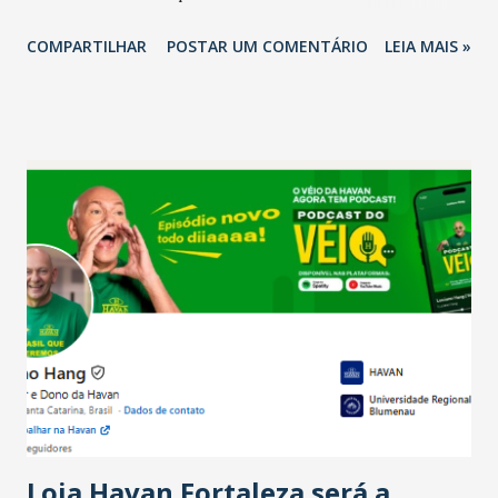
2026 em comparação com o mesmo período de 2025. Em
COMPARTILHAR
POSTAR UM COMENTÁRIO
LEIA MAIS »
relação ao último trimestre deste ano, 56% também
projetam crescimento (foto Helena Lopes). A confiança do
setor é sustentada principalmente pelo desempenho
recente das empresas, impulsionado pelas
confraternizações de fim de ano e pelo pagamento do 13º
Salário para um número maior de trabalhadores, já que o
país tem a menor taxa de desemprego dos anos recentes.
Ainda segundo a Pesquisa, em novembro de 2025, 40% dos
bares e restaurantes operaram com lucro e outros 40%
registraram equilíbrio financeiro. Já o percentual de
estabelecimentos no prejuízo ficou em 19%, pouco abaixo
do observado no mês anterior. Outros 1% não existiam em
novembro. Em relação a outubro, o faturamento também
cresceu. De acordo com a pesquisa, 44% dos n...
Loja Havan Fortaleza será a