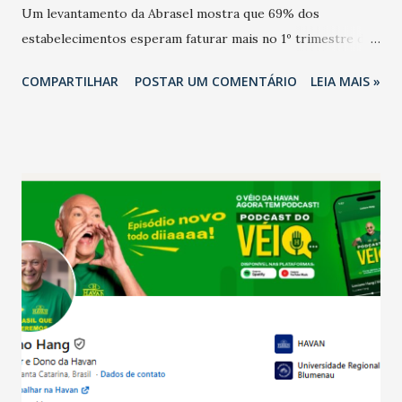
Um levantamento da Abrasel mostra que 69% dos
estabelecimentos esperam faturar mais no 1º trimestre de
2026 em comparação com o mesmo período de 2025. Em
COMPARTILHAR
POSTAR UM COMENTÁRIO
LEIA MAIS »
relação ao último trimestre deste ano, 56% também
projetam crescimento (foto Helena Lopes). A confiança do
setor é sustentada principalmente pelo desempenho
recente das empresas, impulsionado pelas
confraternizações de fim de ano e pelo pagamento do 13º
Salário para um número maior de trabalhadores, já que o
país tem a menor taxa de desemprego dos anos recentes.
Ainda segundo a Pesquisa, em novembro de 2025, 40% dos
bares e restaurantes operaram com lucro e outros 40%
registraram equilíbrio financeiro. Já o percentual de
estabelecimentos no prejuízo ficou em 19%, pouco abaixo
do observado no mês anterior. Outros 1% não existiam em
novembro. Em relação a outubro, o faturamento também