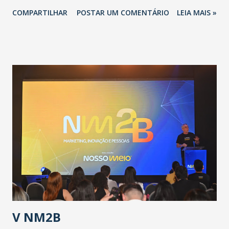
novo coronavírus (Covid-19) e as recentes medidas
COMPARTILHAR
POSTAR UM COMENTÁRIO
LEIA MAIS »
adotadas pelo Governo do Estado na contenção da
pandemia e atendimento aos enfermos. O secretário
informou que o Estado tem desenvolvido um plano de
contingência pautado em formas de reconhecimento da
população suspeita e de cuidados com os ambientes
públicos e domiciliares. “Nós não estamos vivendo uma
epidemia comum, como temos em todos os anos, com
aumento de casos de dengue, influenza ou H1N1. Trata-se
de uma epidemia com um vírus diferente, com um poder de
contaminação maior que outros coronavírus”, apontou o
secretário. Segundo ele, é uma epidemia com chance de
contaminação alta, podendo gerar um grande risco à
população e ao sistema de saúde. “Precisamos saber fazer a
estratificação do risco da doença, para não so...
V NM2B