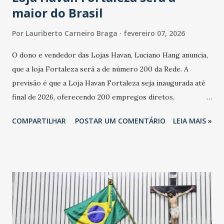
maior do Brasil
Por
Lauriberto Carneiro Braga
fevereiro 07, 2026
O dono e vendedor das Lojas Havan, Luciano Hang anuncia,
que a loja Fortaleza será a de número 200 da Rede. A
previsão é que a Loja Havan Fortaleza seja inaugurada até
final de 2026, oferecendo 200 empregos diretos,
totalizando na Rede 25 mil vendedores. A localização da
COMPARTILHAR
POSTAR UM COMENTÁRIO
LEIA MAIS »
Havan Fortaleza ainda não foi anunciada oficialmente, mas
fontes extraoficiais indicam, que será na Avenida
Washington Soares-Messejana. Uma coisa é certa: será a
maior loja Havan do Brasil.