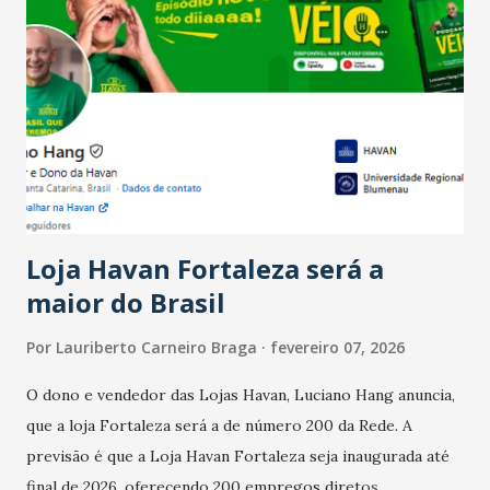
país tem a menor taxa de desemprego dos anos recentes.
Ainda segundo a Pesquisa, em novembro de 2025, 40% dos
bares e restaurantes operaram com lucro e outros 40%
registraram equilíbrio financeiro. Já o percentual de
estabelecimentos no prejuízo ficou em 19%, pouco abaixo
do observado no mês anterior. Outros 1% não existiam em
novembro. Em relação a outubro, o faturamento também
cresceu. De acordo com a pesquisa, 44% dos n...
Loja Havan Fortaleza será a
maior do Brasil
Por
Lauriberto Carneiro Braga
fevereiro 07, 2026
O dono e vendedor das Lojas Havan, Luciano Hang anuncia,
que a loja Fortaleza será a de número 200 da Rede. A
previsão é que a Loja Havan Fortaleza seja inaugurada até
final de 2026, oferecendo 200 empregos diretos,