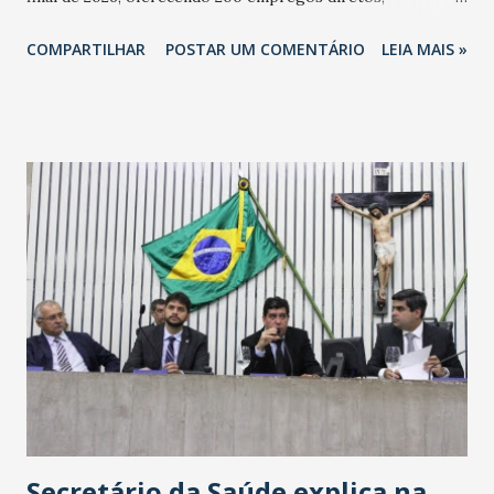
totalizando na Rede 25 mil vendedores. A localização da
COMPARTILHAR
POSTAR UM COMENTÁRIO
LEIA MAIS »
Havan Fortaleza ainda não foi anunciada oficialmente, mas
fontes extraoficiais indicam, que será na Avenida
Washington Soares-Messejana. Uma coisa é certa: será a
maior loja Havan do Brasil.
Secretário da Saúde explica na