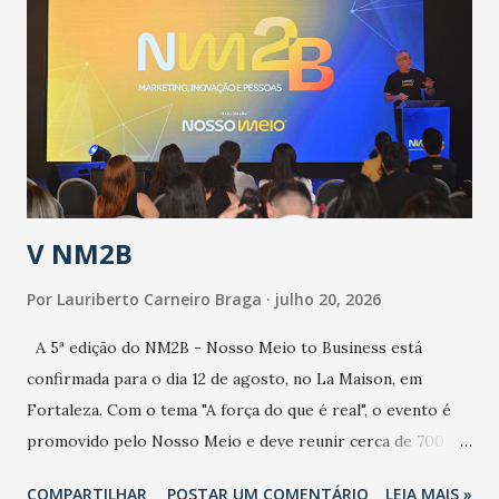
epidemia comum, como temos em todos os anos, com
aumento de casos de dengue, influenza ou H1N1. Trata-se
de uma epidemia com um vírus diferente, com um poder de
contaminação maior que outros coronavírus”, apontou o
secretário. Segundo ele, é uma epidemia com chance de
contaminação alta, podendo gerar um grande risco à
população e ao sistema de saúde. “Precisamos saber fazer a
estratificação do risco da doença, para não so...
V NM2B
Por
Lauriberto Carneiro Braga
julho 20, 2026
A 5ª edição do NM2B - Nosso Meio to Business está
confirmada para o dia 12 de agosto, no La Maison, em
Fortaleza. Com o tema "A força do que é real", o evento é
promovido pelo Nosso Meio e deve reunir cerca de 700
participantes, entre executivos, empreendedores, gestores
COMPARTILHAR
POSTAR UM COMENTÁRIO
LEIA MAIS »