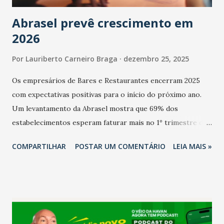
Abrasel prevê crescimento em
2026
Por
Lauriberto Carneiro Braga
dezembro 25, 2025
Os empresários de Bares e Restaurantes encerram 2025
com expectativas positivas para o início do próximo ano.
Um levantamento da Abrasel mostra que 69% dos
estabelecimentos esperam faturar mais no 1º trimestre de
2026 em comparação com o mesmo período de 2025. Em
COMPARTILHAR
POSTAR UM COMENTÁRIO
LEIA MAIS »
relação ao último trimestre deste ano, 56% também
projetam crescimento (foto Helena Lopes). A confiança do
setor é sustentada principalmente pelo desempenho
recente das empresas, impulsionado pelas
confraternizações de fim de ano e pelo pagamento do 13º
Salário para um número maior de trabalhadores, já que o