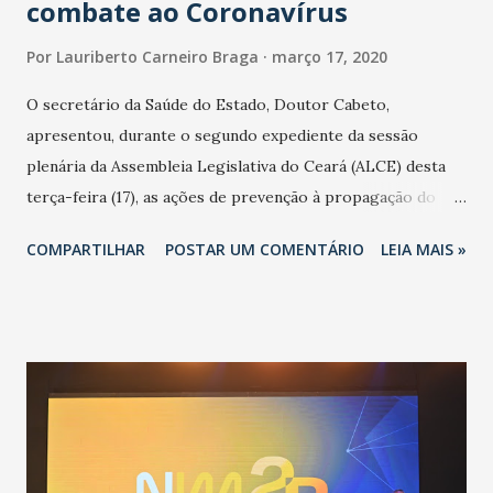
combate ao Coronavírus
Por
Lauriberto Carneiro Braga
março 17, 2020
O secretário da Saúde do Estado, Doutor Cabeto,
apresentou, durante o segundo expediente da sessão
plenária da Assembleia Legislativa do Ceará (ALCE) desta
terça-feira (17), as ações de prevenção à propagação do
novo coronavírus (Covid-19) e as recentes medidas
COMPARTILHAR
POSTAR UM COMENTÁRIO
LEIA MAIS »
adotadas pelo Governo do Estado na contenção da
pandemia e atendimento aos enfermos. O secretário
informou que o Estado tem desenvolvido um plano de
contingência pautado em formas de reconhecimento da
população suspeita e de cuidados com os ambientes
públicos e domiciliares. “Nós não estamos vivendo uma
epidemia comum, como temos em todos os anos, com
aumento de casos de dengue, influenza ou H1N1. Trata-se