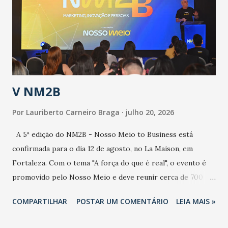
de uma epidemia com um vírus diferente, com um poder de
contaminação maior que outros coronavírus”, apontou o
secretário. Segundo ele, é uma epidemia com chance de
contaminação alta, podendo gerar um grande risco à
população e ao sistema de saúde. “Precisamos saber fazer a
estratificação do risco da doença, para não so...
V NM2B
Por
Lauriberto Carneiro Braga
julho 20, 2026
A 5ª edição do NM2B - Nosso Meio to Business está
confirmada para o dia 12 de agosto, no La Maison, em
Fortaleza. Com o tema "A força do que é real", o evento é
promovido pelo Nosso Meio e deve reunir cerca de 700
participantes, entre executivos, empreendedores, gestores
COMPARTILHAR
POSTAR UM COMENTÁRIO
LEIA MAIS »
e lideranças do Mercado Nacional. Desde 2022, o NM2B
consolidou-se como um dos principais encontros do setor