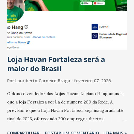
Ainda segundo a Pesquisa, em novembro de 2025, 40% dos
bares e restaurantes operaram com lucro e outros 40%
registraram equilíbrio financeiro. Já o percentual de
estabelecimentos no prejuízo ficou em 19%, pouco abaixo
do observado no mês anterior. Outros 1% não existiam em
novembro. Em relação a outubro, o faturamento também
cresceu. De acordo com a pesquisa, 44% dos n...
Loja Havan Fortaleza será a
maior do Brasil
Por
Lauriberto Carneiro Braga
fevereiro 07, 2026
O dono e vendedor das Lojas Havan, Luciano Hang anuncia,
que a loja Fortaleza será a de número 200 da Rede. A
previsão é que a Loja Havan Fortaleza seja inaugurada até
final de 2026, oferecendo 200 empregos diretos,
totalizando na Rede 25 mil vendedores. A localização da
COMPARTILHAR
POSTAR UM COMENTÁRIO
LEIA MAIS »