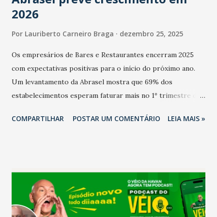
2026
Por
Lauriberto Carneiro Braga
dezembro 25, 2025
Os empresários de Bares e Restaurantes encerram 2025
com expectativas positivas para o início do próximo ano.
Um levantamento da Abrasel mostra que 69% dos
estabelecimentos esperam faturar mais no 1º trimestre de
2026 em comparação com o mesmo período de 2025. Em
COMPARTILHAR
POSTAR UM COMENTÁRIO
LEIA MAIS »
relação ao último trimestre deste ano, 56% também
projetam crescimento (foto Helena Lopes). A confiança do
setor é sustentada principalmente pelo desempenho
recente das empresas, impulsionado pelas
confraternizações de fim de ano e pelo pagamento do 13º
Salário para um número maior de trabalhadores, já que o
país tem a menor taxa de desemprego dos anos recentes.