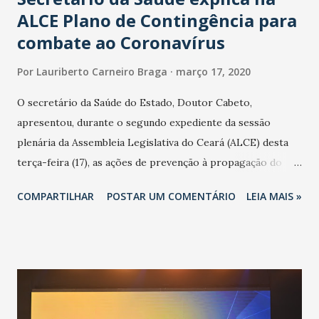
ALCE Plano de Contingência para
combate ao Coronavírus
Por
Lauriberto Carneiro Braga
março 17, 2020
O secretário da Saúde do Estado, Doutor Cabeto,
apresentou, durante o segundo expediente da sessão
plenária da Assembleia Legislativa do Ceará (ALCE) desta
terça-feira (17), as ações de prevenção à propagação do
novo coronavírus (Covid-19) e as recentes medidas
COMPARTILHAR
POSTAR UM COMENTÁRIO
LEIA MAIS »
adotadas pelo Governo do Estado na contenção da
pandemia e atendimento aos enfermos. O secretário
informou que o Estado tem desenvolvido um plano de
contingência pautado em formas de reconhecimento da
população suspeita e de cuidados com os ambientes
públicos e domiciliares. “Nós não estamos vivendo uma