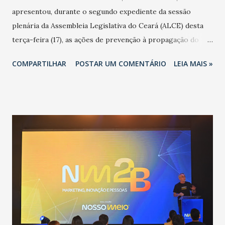
apresentou, durante o segundo expediente da sessão
plenária da Assembleia Legislativa do Ceará (ALCE) desta
terça-feira (17), as ações de prevenção à propagação do
novo coronavírus (Covid-19) e as recentes medidas
COMPARTILHAR
POSTAR UM COMENTÁRIO
LEIA MAIS »
adotadas pelo Governo do Estado na contenção da
pandemia e atendimento aos enfermos. O secretário
informou que o Estado tem desenvolvido um plano de
contingência pautado em formas de reconhecimento da
população suspeita e de cuidados com os ambientes
públicos e domiciliares. “Nós não estamos vivendo uma
epidemia comum, como temos em todos os anos, com
aumento de casos de dengue, influenza ou H1N1. Trata-se
de uma epidemia com um vírus diferente, com um poder de
contaminação maior que outros coronavírus”, apontou o
secretário. Segundo ele, é uma epidemia com chance de
contaminação alta, podendo gerar um grande risco à