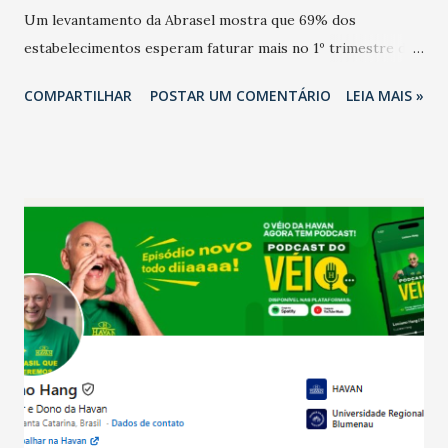
Um levantamento da Abrasel mostra que 69% dos
estabelecimentos esperam faturar mais no 1º trimestre de
2026 em comparação com o mesmo período de 2025. Em
COMPARTILHAR
POSTAR UM COMENTÁRIO
LEIA MAIS »
relação ao último trimestre deste ano, 56% também
projetam crescimento (foto Helena Lopes). A confiança do
setor é sustentada principalmente pelo desempenho
recente das empresas, impulsionado pelas
confraternizações de fim de ano e pelo pagamento do 13º
Salário para um número maior de trabalhadores, já que o
país tem a menor taxa de desemprego dos anos recentes.
Ainda segundo a Pesquisa, em novembro de 2025, 40% dos
bares e restaurantes operaram com lucro e outros 40%
registraram equilíbrio financeiro. Já o percentual de
estabelecimentos no prejuízo ficou em 19%, pouco abaixo
do observado no mês anterior. Outros 1% não existiam em
novembro. Em relação a outubro, o faturamento também