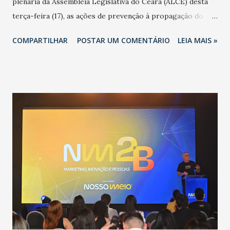
plenária da Assembleia Legislativa do Ceará (ALCE) desta
terça-feira (17), as ações de prevenção à propagação do
novo coronavírus (Covid-19) e as recentes medidas
COMPARTILHAR
POSTAR UM COMENTÁRIO
LEIA MAIS »
adotadas pelo Governo do Estado na contenção da
pandemia e atendimento aos enfermos. O secretário
informou que o Estado tem desenvolvido um plano de
contingência pautado em formas de reconhecimento da
população suspeita e de cuidados com os ambientes
públicos e domiciliares. “Nós não estamos vivendo uma
epidemia comum, como temos em todos os anos, com
aumento de casos de dengue, influenza ou H1N1. Trata-se
de uma epidemia com um vírus diferente, com um poder de
contaminação maior que outros coronavírus”, apontou o
secretário. Segundo ele, é uma epidemia com chance de
contaminação alta, podendo gerar um grande risco à
população e ao sistema de saúde. “Precisamos saber fazer a