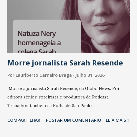
liderança e estratégia. - Vivemos um momento em que todo
mundo fala muito e poucos entregam de verdade. O NM2B
sempre existiu para dar palco a quem constrói com
consistência, e nesta edição isso fica ainda mais claro.
Vamos reforçar que ser genuíno sustenta a confiança entre
marcas, pessoas e mercado", afirma Tamires So...
Morre jornalista Sarah Resende
Por
Lauriberto Carneiro Braga
julho 31, 2026
Morre a jornalista Sarah Resende, da Globo News. Foi
editora sênior, roteirista e produtora de Podcast.
Trabalhou também na Folha de São Paulo.
COMPARTILHAR
POSTAR UM COMENTÁRIO
LEIA MAIS »