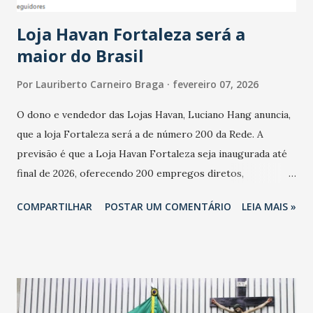
cresceu. De acordo com a pesquisa, 44% dos n...
Loja Havan Fortaleza será a
maior do Brasil
Por
Lauriberto Carneiro Braga
fevereiro 07, 2026
O dono e vendedor das Lojas Havan, Luciano Hang anuncia,
que a loja Fortaleza será a de número 200 da Rede. A
previsão é que a Loja Havan Fortaleza seja inaugurada até
final de 2026, oferecendo 200 empregos diretos,
totalizando na Rede 25 mil vendedores. A localização da
COMPARTILHAR
POSTAR UM COMENTÁRIO
LEIA MAIS »
Havan Fortaleza ainda não foi anunciada oficialmente, mas
fontes extraoficiais indicam, que será na Avenida
Washington Soares-Messejana. Uma coisa é certa: será a
maior loja Havan do Brasil.