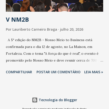
população e ao sistema de saúde. “Precisamos saber fazer a
estratificação do risco da doença, para não so...
V NM2B
Por
Lauriberto Carneiro Braga
julho 20, 2026
A 5ª edição do NM2B - Nosso Meio to Business está
confirmada para o dia 12 de agosto, no La Maison, em
Fortaleza. Com o tema "A força do que é real", o evento é
promovido pelo Nosso Meio e deve reunir cerca de 700
participantes, entre executivos, empreendedores, gestores
COMPARTILHAR
POSTAR UM COMENTÁRIO
LEIA MAIS »
e lideranças do Mercado Nacional. Desde 2022, o NM2B
consolidou-se como um dos principais encontros do setor
de negócios do Nordeste, reunindo profissionais de marcas
como Bradesco, Samsung, Carrefour, Banco do Nordeste,
Tecnologia do Blogger
LinkedIn, VISA, Grupo 3corações, TikTok e M. Dias Branco.
A nova edição chega em um momento em que autenticidade