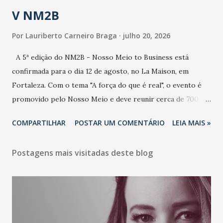
estratificação do risco da doença, para não so...
V NM2B
Por
Lauriberto Carneiro Braga
julho 20, 2026
A 5ª edição do NM2B - Nosso Meio to Business está
confirmada para o dia 12 de agosto, no La Maison, em
Fortaleza. Com o tema "A força do que é real", o evento é
promovido pelo Nosso Meio e deve reunir cerca de 700
participantes, entre executivos, empreendedores, gestores
COMPARTILHAR
POSTAR UM COMENTÁRIO
LEIA MAIS »
e lideranças do Mercado Nacional. Desde 2022, o NM2B
consolidou-se como um dos principais encontros do setor
Postagens mais visitadas deste blog
de negócios do Nordeste, reunindo profissionais de marcas
como Bradesco, Samsung, Carrefour, Banco do Nordeste,
LinkedIn, VISA, Grupo 3corações, TikTok e M. Dias Branco.
A nova edição chega em um momento em que autenticidade
e consistência ganham peso nas conversas sobre marca,