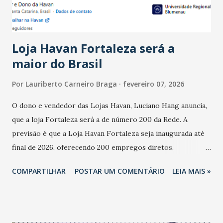
do observado no mês anterior. Outros 1% não existiam em
novembro. Em relação a outubro, o faturamento também
cresceu. De acordo com a pesquisa, 44% dos n...
Loja Havan Fortaleza será a
maior do Brasil
Por
Lauriberto Carneiro Braga
fevereiro 07, 2026
O dono e vendedor das Lojas Havan, Luciano Hang anuncia,
que a loja Fortaleza será a de número 200 da Rede. A
previsão é que a Loja Havan Fortaleza seja inaugurada até
final de 2026, oferecendo 200 empregos diretos,
totalizando na Rede 25 mil vendedores. A localização da
COMPARTILHAR
POSTAR UM COMENTÁRIO
LEIA MAIS »
Havan Fortaleza ainda não foi anunciada oficialmente, mas
fontes extraoficiais indicam, que será na Avenida
Washington Soares-Messejana. Uma coisa é certa: será a
maior loja Havan do Brasil.