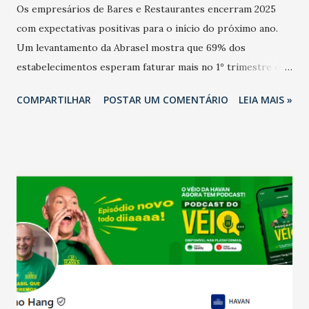
Os empresários de Bares e Restaurantes encerram 2025
com expectativas positivas para o início do próximo ano.
Um levantamento da Abrasel mostra que 69% dos
estabelecimentos esperam faturar mais no 1º trimestre de
2026 em comparação com o mesmo período de 2025. Em
COMPARTILHAR
POSTAR UM COMENTÁRIO
LEIA MAIS »
relação ao último trimestre deste ano, 56% também
projetam crescimento (foto Helena Lopes). A confiança do
setor é sustentada principalmente pelo desempenho
recente das empresas, impulsionado pelas
confraternizações de fim de ano e pelo pagamento do 13º
Salário para um número maior de trabalhadores, já que o
país tem a menor taxa de desemprego dos anos recentes.
Ainda segundo a Pesquisa, em novembro de 2025, 40% dos
bares e restaurantes operaram com lucro e outros 40%
registraram equilíbrio financeiro. Já o percentual de
estabelecimentos no prejuízo ficou em 19%, pouco abaixo