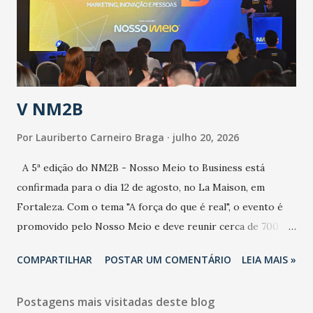
contaminação maior que outros coronavírus”, apontou o
secretário. Segundo ele, é uma epidemia com chance de
contaminação alta, podendo gerar um grande risco à
população e ao sistema de saúde. “Precisamos saber fazer a
estratificação do risco da doença, para não so...
V NM2B
Por
Lauriberto Carneiro Braga
julho 20, 2026
A 5ª edição do NM2B - Nosso Meio to Business está
confirmada para o dia 12 de agosto, no La Maison, em
Fortaleza. Com o tema "A força do que é real", o evento é
promovido pelo Nosso Meio e deve reunir cerca de 700
participantes, entre executivos, empreendedores, gestores
COMPARTILHAR
POSTAR UM COMENTÁRIO
LEIA MAIS »
e lideranças do Mercado Nacional. Desde 2022, o NM2B
consolidou-se como um dos principais encontros do setor
Postagens mais visitadas deste blog
de negócios do Nordeste, reunindo profissionais de marcas