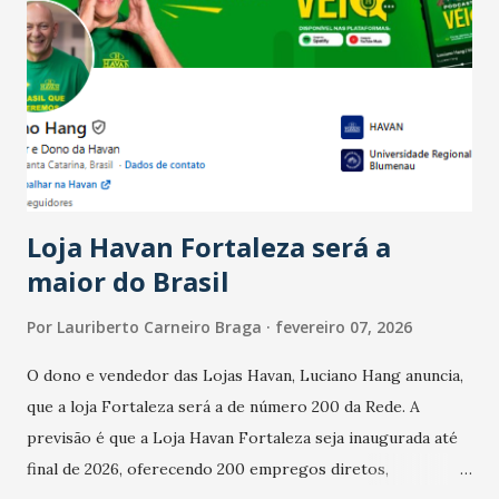
Ainda segundo a Pesquisa, em novembro de 2025, 40% dos
bares e restaurantes operaram com lucro e outros 40%
registraram equilíbrio financeiro. Já o percentual de
estabelecimentos no prejuízo ficou em 19%, pouco abaixo
do observado no mês anterior. Outros 1% não existiam em
novembro. Em relação a outubro, o faturamento também
cresceu. De acordo com a pesquisa, 44% dos n...
Loja Havan Fortaleza será a
maior do Brasil
Por
Lauriberto Carneiro Braga
fevereiro 07, 2026
O dono e vendedor das Lojas Havan, Luciano Hang anuncia,
que a loja Fortaleza será a de número 200 da Rede. A
previsão é que a Loja Havan Fortaleza seja inaugurada até
final de 2026, oferecendo 200 empregos diretos,