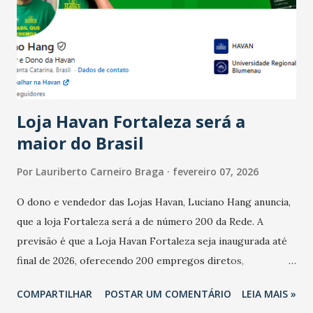
bares e restaurantes operaram com lucro e outros 40%
registraram equilíbrio financeiro. Já o percentual de
estabelecimentos no prejuízo ficou em 19%, pouco abaixo
do observado no mês anterior. Outros 1% não existiam em
novembro. Em relação a outubro, o faturamento também
cresceu. De acordo com a pesquisa, 44% dos n...
Loja Havan Fortaleza será a
maior do Brasil
Por
Lauriberto Carneiro Braga
fevereiro 07, 2026
O dono e vendedor das Lojas Havan, Luciano Hang anuncia,
que a loja Fortaleza será a de número 200 da Rede. A
previsão é que a Loja Havan Fortaleza seja inaugurada até
final de 2026, oferecendo 200 empregos diretos,
totalizando na Rede 25 mil vendedores. A localização da
COMPARTILHAR
POSTAR UM COMENTÁRIO
LEIA MAIS »
Havan Fortaleza ainda não foi anunciada oficialmente, mas