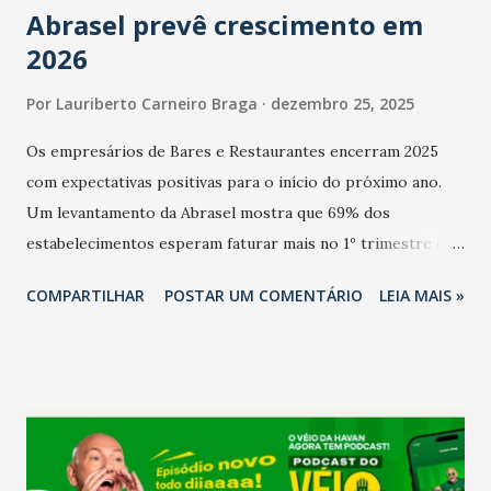
Abrasel prevê crescimento em
2026
Por
Lauriberto Carneiro Braga
dezembro 25, 2025
Os empresários de Bares e Restaurantes encerram 2025
com expectativas positivas para o início do próximo ano.
Um levantamento da Abrasel mostra que 69% dos
estabelecimentos esperam faturar mais no 1º trimestre de
2026 em comparação com o mesmo período de 2025. Em
COMPARTILHAR
POSTAR UM COMENTÁRIO
LEIA MAIS »
relação ao último trimestre deste ano, 56% também
projetam crescimento (foto Helena Lopes). A confiança do
setor é sustentada principalmente pelo desempenho
recente das empresas, impulsionado pelas
confraternizações de fim de ano e pelo pagamento do 13º
Salário para um número maior de trabalhadores, já que o
país tem a menor taxa de desemprego dos anos recentes.