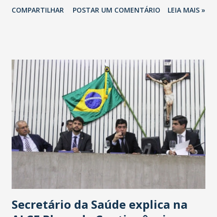
totalizando na Rede 25 mil vendedores. A localização da
COMPARTILHAR
POSTAR UM COMENTÁRIO
LEIA MAIS »
Havan Fortaleza ainda não foi anunciada oficialmente, mas
fontes extraoficiais indicam, que será na Avenida
Washington Soares-Messejana. Uma coisa é certa: será a
maior loja Havan do Brasil.
Secretário da Saúde explica na