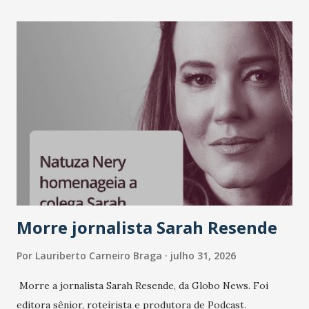
como Bradesco, Samsung, Carrefour, Banco do Nordeste,
LinkedIn, VISA, Grupo 3corações, TikTok e M. Dias Branco.
A nova edição chega em um momento em que autenticidade
e consistência ganham peso nas conversas sobre marca,
liderança e estratégia. - Vivemos um momento em que todo
mundo fala muito e poucos entregam de verdade. O NM2B
sempre existiu para dar palco a quem constrói com
consistência, e nesta edição isso fica ainda mais claro.
Vamos reforçar que ser genuíno sustenta a confiança entre
marcas, pessoas e mercado", afirma Tamires So...
Morre jornalista Sarah Resende
Por
Lauriberto Carneiro Braga
julho 31, 2026
Morre a jornalista Sarah Resende, da Globo News. Foi
editora sênior, roteirista e produtora de Podcast.