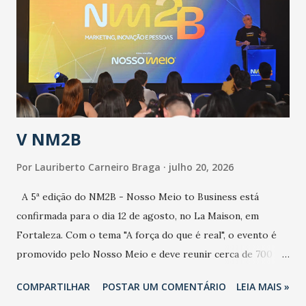
aumento de casos de dengue, influenza ou H1N1. Trata-se
de uma epidemia com um vírus diferente, com um poder de
contaminação maior que outros coronavírus”, apontou o
secretário. Segundo ele, é uma epidemia com chance de
contaminação alta, podendo gerar um grande risco à
população e ao sistema de saúde. “Precisamos saber fazer a
estratificação do risco da doença, para não so...
V NM2B
Por
Lauriberto Carneiro Braga
julho 20, 2026
A 5ª edição do NM2B - Nosso Meio to Business está
confirmada para o dia 12 de agosto, no La Maison, em
Fortaleza. Com o tema "A força do que é real", o evento é
promovido pelo Nosso Meio e deve reunir cerca de 700
participantes, entre executivos, empreendedores, gestores
COMPARTILHAR
POSTAR UM COMENTÁRIO
LEIA MAIS »
e lideranças do Mercado Nacional. Desde 2022, o NM2B