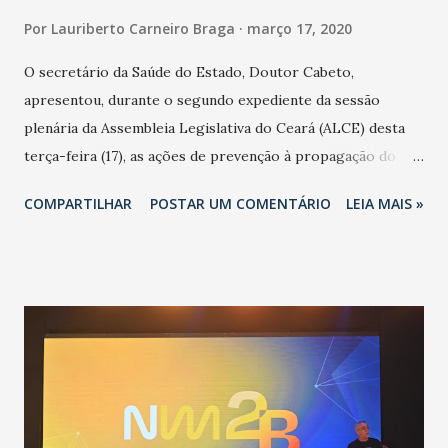
Por
Lauriberto Carneiro Braga
março 17, 2020
O secretário da Saúde do Estado, Doutor Cabeto,
apresentou, durante o segundo expediente da sessão
plenária da Assembleia Legislativa do Ceará (ALCE) desta
terça-feira (17), as ações de prevenção à propagação do
novo coronavírus (Covid-19) e as recentes medidas
COMPARTILHAR
POSTAR UM COMENTÁRIO
LEIA MAIS »
adotadas pelo Governo do Estado na contenção da
pandemia e atendimento aos enfermos. O secretário
informou que o Estado tem desenvolvido um plano de
contingência pautado em formas de reconhecimento da
população suspeita e de cuidados com os ambientes
públicos e domiciliares. “Nós não estamos vivendo uma
epidemia comum, como temos em todos os anos, com
aumento de casos de dengue, influenza ou H1N1. Trata-se
de uma epidemia com um vírus diferente, com um poder de