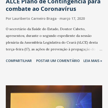
ALCE Plano de Contingência para
combate ao Coronavírus
Por
Lauriberto Carneiro Braga
março 17, 2020
O secretário da Saúde do Estado, Doutor Cabeto,
apresentou, durante o segundo expediente da sessão
plenária da Assembleia Legislativa do Ceará (ALCE) desta
terça-feira (17), as ações de prevenção à propagação do
novo coronavírus (Covid-19) e as recentes medidas
COMPARTILHAR
POSTAR UM COMENTÁRIO
LEIA MAIS »
adotadas pelo Governo do Estado na contenção da
pandemia e atendimento aos enfermos. O secretário
informou que o Estado tem desenvolvido um plano de
contingência pautado em formas de reconhecimento da
população suspeita e de cuidados com os ambientes
públicos e domiciliares. “Nós não estamos vivendo uma
epidemia comum, como temos em todos os anos, com