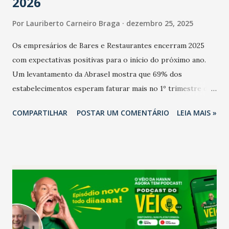
2026
Por
Lauriberto Carneiro Braga
dezembro 25, 2025
Os empresários de Bares e Restaurantes encerram 2025
com expectativas positivas para o início do próximo ano.
Um levantamento da Abrasel mostra que 69% dos
estabelecimentos esperam faturar mais no 1º trimestre de
2026 em comparação com o mesmo período de 2025. Em
COMPARTILHAR
POSTAR UM COMENTÁRIO
LEIA MAIS »
relação ao último trimestre deste ano, 56% também
projetam crescimento (foto Helena Lopes). A confiança do
setor é sustentada principalmente pelo desempenho
recente das empresas, impulsionado pelas
confraternizações de fim de ano e pelo pagamento do 13º
Salário para um número maior de trabalhadores, já que o
país tem a menor taxa de desemprego dos anos recentes.
Ainda segundo a Pesquisa, em novembro de 2025, 40% dos