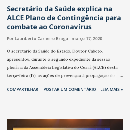
Secretário da Saúde explica na
ALCE Plano de Contingência para
combate ao Coronavírus
Por
Lauriberto Carneiro Braga
março 17, 2020
O secretário da Saúde do Estado, Doutor Cabeto,
apresentou, durante o segundo expediente da sessão
plenária da Assembleia Legislativa do Ceará (ALCE) desta
terça-feira (17), as ações de prevenção à propagação do
novo coronavírus (Covid-19) e as recentes medidas
COMPARTILHAR
POSTAR UM COMENTÁRIO
LEIA MAIS »
adotadas pelo Governo do Estado na contenção da
pandemia e atendimento aos enfermos. O secretário
informou que o Estado tem desenvolvido um plano de
contingência pautado em formas de reconhecimento da
população suspeita e de cuidados com os ambientes