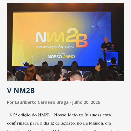
contingência pautado em formas de reconhecimento da
população suspeita e de cuidados com os ambientes
públicos e domiciliares. “Nós não estamos vivendo uma
epidemia comum, como temos em todos os anos, com
aumento de casos de dengue, influenza ou H1N1. Trata-se
de uma epidemia com um vírus diferente, com um poder de
contaminação maior que outros coronavírus”, apontou o
secretário. Segundo ele, é uma epidemia com chance de
contaminação alta, podendo gerar um grande risco à
população e ao sistema de saúde. “Precisamos saber fazer a
estratificação do risco da doença, para não so...
V NM2B
Por
Lauriberto Carneiro Braga
julho 20, 2026
A 5ª edição do NM2B - Nosso Meio to Business está
confirmada para o dia 12 de agosto, no La Maison, em