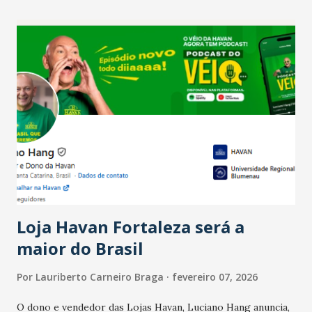
recente das empresas, impulsionado pelas
confraternizações de fim de ano e pelo pagamento do 13º
Salário para um número maior de trabalhadores, já que o
país tem a menor taxa de desemprego dos anos recentes.
Ainda segundo a Pesquisa, em novembro de 2025, 40% dos
bares e restaurantes operaram com lucro e outros 40%
registraram equilíbrio financeiro. Já o percentual de
estabelecimentos no prejuízo ficou em 19%, pouco abaixo
do observado no mês anterior. Outros 1% não existiam em
novembro. Em relação a outubro, o faturamento também
cresceu. De acordo com a pesquisa, 44% dos n...
Loja Havan Fortaleza será a
maior do Brasil
Por
Lauriberto Carneiro Braga
fevereiro 07, 2026
O dono e vendedor das Lojas Havan, Luciano Hang anuncia,