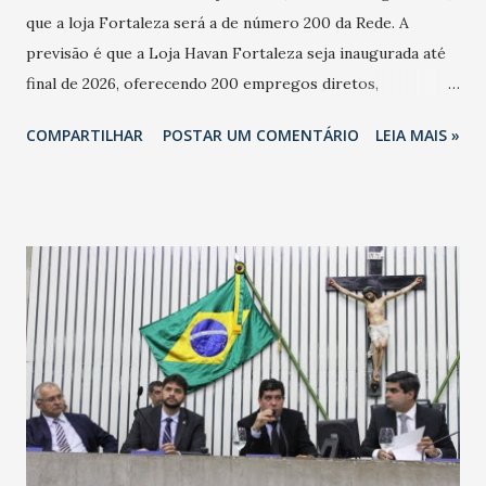
que a loja Fortaleza será a de número 200 da Rede. A
previsão é que a Loja Havan Fortaleza seja inaugurada até
final de 2026, oferecendo 200 empregos diretos,
totalizando na Rede 25 mil vendedores. A localização da
COMPARTILHAR
POSTAR UM COMENTÁRIO
LEIA MAIS »
Havan Fortaleza ainda não foi anunciada oficialmente, mas
fontes extraoficiais indicam, que será na Avenida
Washington Soares-Messejana. Uma coisa é certa: será a
maior loja Havan do Brasil.