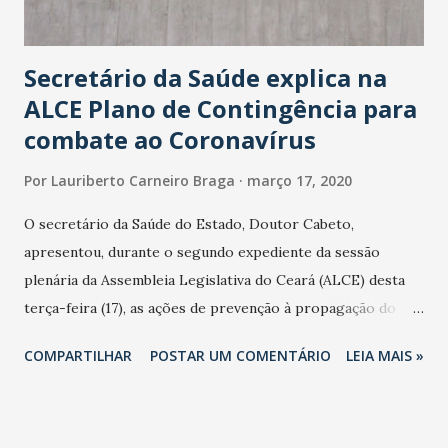
Secretário da Saúde explica na
ALCE Plano de Contingência para
combate ao Coronavírus
Por
Lauriberto Carneiro Braga
março 17, 2020
O secretário da Saúde do Estado, Doutor Cabeto,
apresentou, durante o segundo expediente da sessão
plenária da Assembleia Legislativa do Ceará (ALCE) desta
terça-feira (17), as ações de prevenção à propagação do
novo coronavírus (Covid-19) e as recentes medidas
COMPARTILHAR
POSTAR UM COMENTÁRIO
LEIA MAIS »
adotadas pelo Governo do Estado na contenção da
pandemia e atendimento aos enfermos. O secretário
informou que o Estado tem desenvolvido um plano de