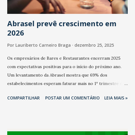
Abrasel prevê crescimento em
2026
Por
Lauriberto Carneiro Braga
dezembro 25, 2025
Os empresários de Bares e Restaurantes encerram 2025
com expectativas positivas para o início do próximo ano.
Um levantamento da Abrasel mostra que 69% dos
estabelecimentos esperam faturar mais no 1º trimestre de
2026 em comparação com o mesmo período de 2025. Em
COMPARTILHAR
POSTAR UM COMENTÁRIO
LEIA MAIS »
relação ao último trimestre deste ano, 56% também
projetam crescimento (foto Helena Lopes). A confiança do
setor é sustentada principalmente pelo desempenho
recente das empresas, impulsionado pelas
confraternizações de fim de ano e pelo pagamento do 13º