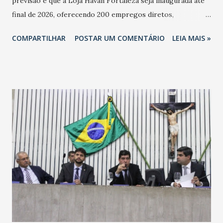
previsão é que a Loja Havan Fortaleza seja inaugurada até
final de 2026, oferecendo 200 empregos diretos,
totalizando na Rede 25 mil vendedores. A localização da
COMPARTILHAR
POSTAR UM COMENTÁRIO
LEIA MAIS »
Havan Fortaleza ainda não foi anunciada oficialmente, mas
fontes extraoficiais indicam, que será na Avenida
Washington Soares-Messejana. Uma coisa é certa: será a
maior loja Havan do Brasil.