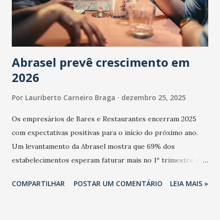
Abrasel prevê crescimento em
2026
Por
Lauriberto Carneiro Braga
dezembro 25, 2025
Os empresários de Bares e Restaurantes encerram 2025
com expectativas positivas para o início do próximo ano.
Um levantamento da Abrasel mostra que 69% dos
estabelecimentos esperam faturar mais no 1º trimestre de
2026 em comparação com o mesmo período de 2025. Em
COMPARTILHAR
POSTAR UM COMENTÁRIO
LEIA MAIS »
relação ao último trimestre deste ano, 56% também
projetam crescimento (foto Helena Lopes). A confiança do
setor é sustentada principalmente pelo desempenho