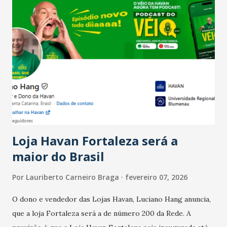
Salário para um número maior de trabalhadores, já que o
país tem a menor taxa de desemprego dos anos recentes.
Ainda segundo a Pesquisa, em novembro de 2025, 40% dos
bares e restaurantes operaram com lucro e outros 40%
registraram equilíbrio financeiro. Já o percentual de
estabelecimentos no prejuízo ficou em 19%, pouco abaixo
do observado no mês anterior. Outros 1% não existiam em
novembro. Em relação a outubro, o faturamento também
cresceu. De acordo com a pesquisa, 44% dos n...
Loja Havan Fortaleza será a
maior do Brasil
Por
Lauriberto Carneiro Braga
fevereiro 07, 2026
O dono e vendedor das Lojas Havan, Luciano Hang anuncia,
que a loja Fortaleza será a de número 200 da Rede. A