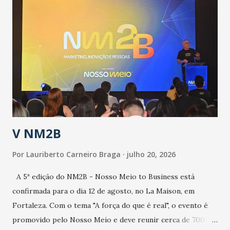
públicos e domiciliares. “Nós não estamos vivendo uma
epidemia comum, como temos em todos os anos, com
aumento de casos de dengue, influenza ou H1N1. Trata-se
de uma epidemia com um vírus diferente, com um poder de
contaminação maior que outros coronavírus”, apontou o
secretário. Segundo ele, é uma epidemia com chance de
contaminação alta, podendo gerar um grande risco à
população e ao sistema de saúde. “Precisamos saber fazer a
estratificação do risco da doença, para não so...
V NM2B
Por
Lauriberto Carneiro Braga
julho 20, 2026
A 5ª edição do NM2B - Nosso Meio to Business está
confirmada para o dia 12 de agosto, no La Maison, em
Fortaleza. Com o tema "A força do que é real", o evento é
promovido pelo Nosso Meio e deve reunir cerca de 700