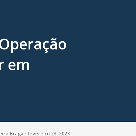
a Operação
r em
eiro Braga
fevereiro 23, 2023