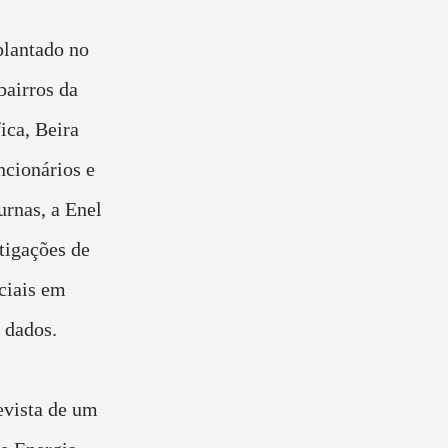
lantado no
bairros da
ica, Beira
cionários e
urnas, a Enel
tigações de
ciais em
 dados.
evista de um