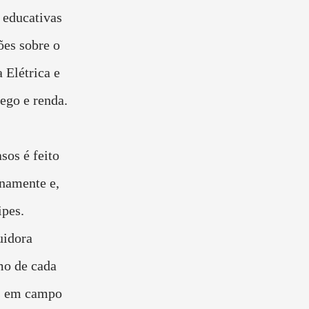
s educativas
es sobre o
 Elétrica e
ego e renda.
sos é feito
rnamente e,
ipes.
uidora
mo de cada
es em campo