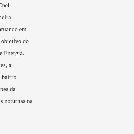
Enel
meira
atuando em
 objetivo do
e Energia.
es, a
 bairro
ipes da
es noturnas na