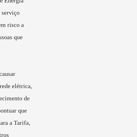
de Energia
 serviço
em risco a
ssoas que
causar
rede elétrica,
necimento de
ontuar que
ara a Tarifa,
tros