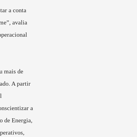
ar a conta
me”, avalia
operacional
ou mais de
do. A partir
l
onscientizar a
o de Energia,
perativos,