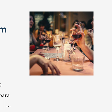
em
5
para
m