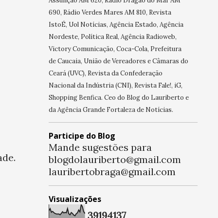
Assunção AM 620, Rádio Dragão do Mar AM
690, Rádio Verdes Mares AM 810, Revista
IstoÉ, Uol Notícias, Agência Estado, Agência
Nordeste, Política Real, Agência Radioweb,
Victory Comunicação, Coca-Cola, Prefeitura
de Caucaia, União de Vereadores e Câmaras do
Ceará (UVC), Revista da Confederação
Nacional da Indústria (CNI), Revista Fale!, iG,
Shopping Benfica. Ceo do Blog do Lauriberto e
da Agência Grande Fortaleza de Notícias.
Participe do Blog
Mande sugestões para
ade.
blogdolauriberto@gmail.com
lauribertobraga@gmail.com
Visualizações
3
9
1
9
4
1
3
7