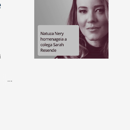
e
i
 de