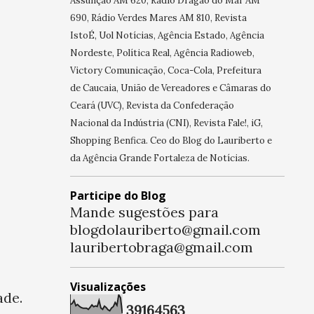
Assunção AM 620, Rádio Dragão do Mar AM
690, Rádio Verdes Mares AM 810, Revista
IstoÉ, Uol Notícias, Agência Estado, Agência
Nordeste, Política Real, Agência Radioweb,
Victory Comunicação, Coca-Cola, Prefeitura
de Caucaia, União de Vereadores e Câmaras do
Ceará (UVC), Revista da Confederação
Nacional da Indústria (CNI), Revista Fale!, iG,
Shopping Benfica. Ceo do Blog do Lauriberto e
da Agência Grande Fortaleza de Notícias.
Participe do Blog
Mande sugestões para
blogdolauriberto@gmail.com
lauribertobraga@gmail.com
Visualizações
ade.
3
9
1
6
4
5
6
3