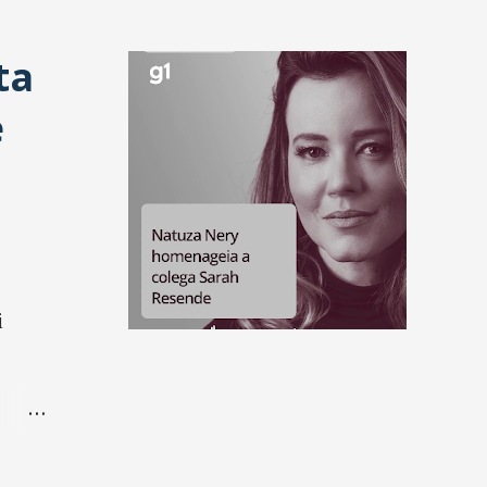
ta
e
i
 de