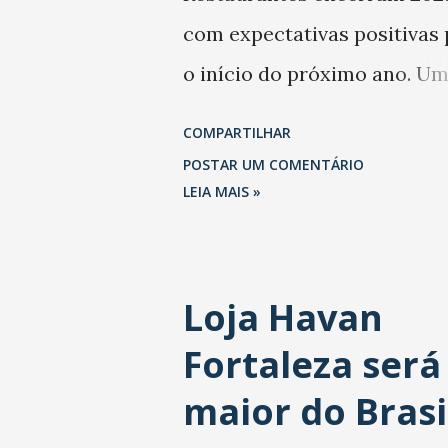
com expectativas positivas 
o início do próximo ano. U
levantamento da Abrasel m
COMPARTILHAR
que 69% dos estabelecimen
POSTAR UM COMENTÁRIO
esperam faturar mais no 1º
LEIA MAIS »
trimestre de 2026 em
comparação com o mesmo
Loja Havan
período de 2025. Em relação
Fortaleza será
último trimestre deste ano,
também projetam crescime
maior do Brasi
(foto Helena Lopes). A confi