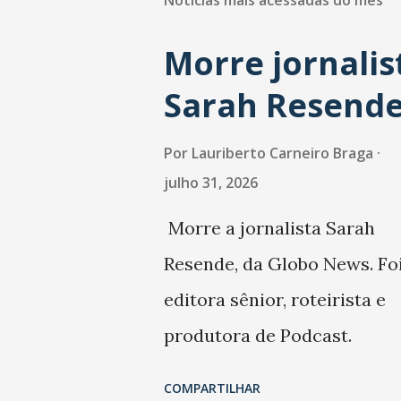
Notícias mais acessadas do mês
Morre jornalis
Sarah Resend
Por
Lauriberto Carneiro Braga
julho 31, 2026
Morre a jornalista Sarah
Resende, da Globo News. Fo
editora sênior, roteirista e
produtora de Podcast.
Trabalhou também na Folha
COMPARTILHAR