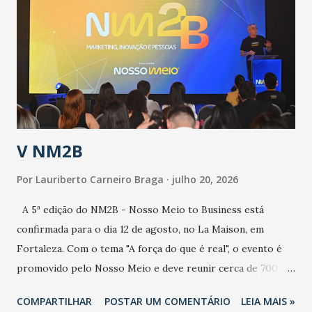
aumento de casos de dengue, influenza ou H1N1. Trata-se
de uma epidemia com um vírus diferente, com um poder de
contaminação maior que outros coronavírus”, apontou o
secretário. Segundo ele, é uma epidemia com chance de
contaminação alta, podendo gerar um grande risco à
população e ao sistema de saúde. “Precisamos saber fazer a
estratificação do risco da doença, para não so...
V NM2B
Por
Lauriberto Carneiro Braga
julho 20, 2026
A 5ª edição do NM2B - Nosso Meio to Business está
confirmada para o dia 12 de agosto, no La Maison, em
Fortaleza. Com o tema "A força do que é real", o evento é
promovido pelo Nosso Meio e deve reunir cerca de 700
participantes, entre executivos, empreendedores, gestores
COMPARTILHAR
POSTAR UM COMENTÁRIO
LEIA MAIS »
e lideranças do Mercado Nacional. Desde 2022, o NM2B