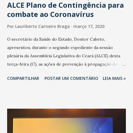
ALCE Plano de Contingência para
combate ao Coronavírus
Por
Lauriberto Carneiro Braga
março 17, 2020
O secretário da Saúde do Estado, Doutor Cabeto,
apresentou, durante o segundo expediente da sessão
plenária da Assembleia Legislativa do Ceará (ALCE) desta
terça-feira (17), as ações de prevenção à propagação do
novo coronavírus (Covid-19) e as recentes medidas
COMPARTILHAR
POSTAR UM COMENTÁRIO
LEIA MAIS »
adotadas pelo Governo do Estado na contenção da
pandemia e atendimento aos enfermos. O secretário
informou que o Estado tem desenvolvido um plano de
contingência pautado em formas de reconhecimento da
população suspeita e de cuidados com os ambientes
públicos e domiciliares. “Nós não estamos vivendo uma
epidemia comum, como temos em todos os anos, com