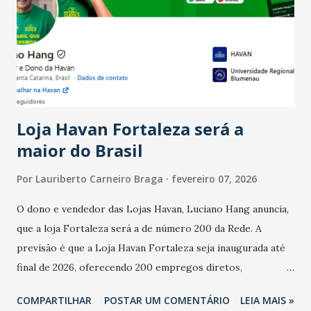
bares e restaurantes operaram com lucro e outros 40%
registraram equilíbrio financeiro. Já o percentual de
estabelecimentos no prejuízo ficou em 19%, pouco abaixo
do observado no mês anterior. Outros 1% não existiam em
novembro. Em relação a outubro, o faturamento também
cresceu. De acordo com a pesquisa, 44% dos n...
Loja Havan Fortaleza será a
maior do Brasil
Por
Lauriberto Carneiro Braga
fevereiro 07, 2026
O dono e vendedor das Lojas Havan, Luciano Hang anuncia,
que a loja Fortaleza será a de número 200 da Rede. A
previsão é que a Loja Havan Fortaleza seja inaugurada até
final de 2026, oferecendo 200 empregos diretos,
totalizando na Rede 25 mil vendedores. A localização da
COMPARTILHAR
POSTAR UM COMENTÁRIO
LEIA MAIS »
Havan Fortaleza ainda não foi anunciada oficialmente, mas