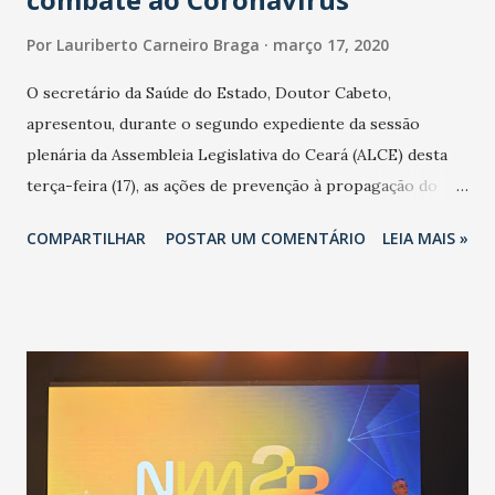
Por
Lauriberto Carneiro Braga
março 17, 2020
O secretário da Saúde do Estado, Doutor Cabeto,
apresentou, durante o segundo expediente da sessão
plenária da Assembleia Legislativa do Ceará (ALCE) desta
terça-feira (17), as ações de prevenção à propagação do
novo coronavírus (Covid-19) e as recentes medidas
COMPARTILHAR
POSTAR UM COMENTÁRIO
LEIA MAIS »
adotadas pelo Governo do Estado na contenção da
pandemia e atendimento aos enfermos. O secretário
informou que o Estado tem desenvolvido um plano de
contingência pautado em formas de reconhecimento da
população suspeita e de cuidados com os ambientes
públicos e domiciliares. “Nós não estamos vivendo uma
epidemia comum, como temos em todos os anos, com
aumento de casos de dengue, influenza ou H1N1. Trata-se
de uma epidemia com um vírus diferente, com um poder de