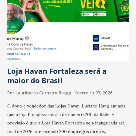
país tem a menor taxa de desemprego dos anos recentes.
Ainda segundo a Pesquisa, em novembro de 2025, 40% dos
bares e restaurantes operaram com lucro e outros 40%
registraram equilíbrio financeiro. Já o percentual de
estabelecimentos no prejuízo ficou em 19%, pouco abaixo
do observado no mês anterior. Outros 1% não existiam em
novembro. Em relação a outubro, o faturamento também
cresceu. De acordo com a pesquisa, 44% dos n...
Loja Havan Fortaleza será a
maior do Brasil
Por
Lauriberto Carneiro Braga
fevereiro 07, 2026
O dono e vendedor das Lojas Havan, Luciano Hang anuncia,
que a loja Fortaleza será a de número 200 da Rede. A
previsão é que a Loja Havan Fortaleza seja inaugurada até
final de 2026, oferecendo 200 empregos diretos,