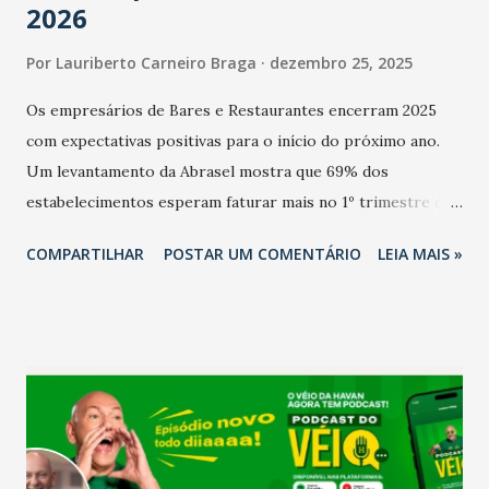
2026
Por
Lauriberto Carneiro Braga
dezembro 25, 2025
Os empresários de Bares e Restaurantes encerram 2025
com expectativas positivas para o início do próximo ano.
Um levantamento da Abrasel mostra que 69% dos
estabelecimentos esperam faturar mais no 1º trimestre de
2026 em comparação com o mesmo período de 2025. Em
COMPARTILHAR
POSTAR UM COMENTÁRIO
LEIA MAIS »
relação ao último trimestre deste ano, 56% também
projetam crescimento (foto Helena Lopes). A confiança do
setor é sustentada principalmente pelo desempenho
recente das empresas, impulsionado pelas
confraternizações de fim de ano e pelo pagamento do 13º
Salário para um número maior de trabalhadores, já que o
país tem a menor taxa de desemprego dos anos recentes.
Ainda segundo a Pesquisa, em novembro de 2025, 40% dos