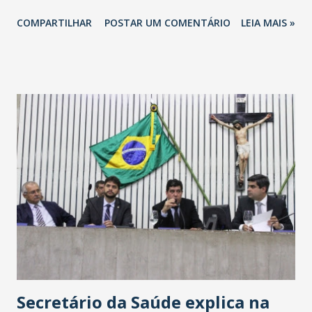
totalizando na Rede 25 mil vendedores. A localização da
COMPARTILHAR
POSTAR UM COMENTÁRIO
LEIA MAIS »
Havan Fortaleza ainda não foi anunciada oficialmente, mas
fontes extraoficiais indicam, que será na Avenida
Washington Soares-Messejana. Uma coisa é certa: será a
maior loja Havan do Brasil.
Secretário da Saúde explica na