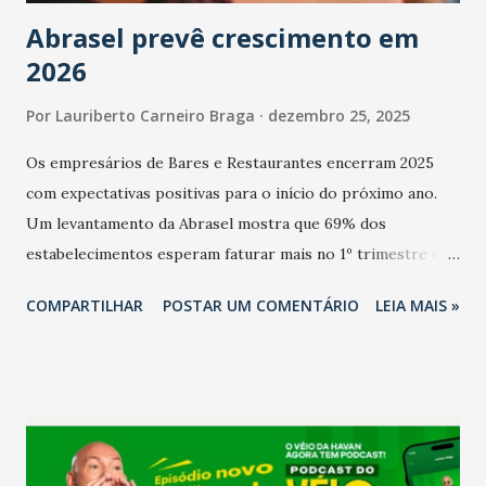
Abrasel prevê crescimento em
2026
Por
Lauriberto Carneiro Braga
dezembro 25, 2025
Os empresários de Bares e Restaurantes encerram 2025
com expectativas positivas para o início do próximo ano.
Um levantamento da Abrasel mostra que 69% dos
estabelecimentos esperam faturar mais no 1º trimestre de
2026 em comparação com o mesmo período de 2025. Em
COMPARTILHAR
POSTAR UM COMENTÁRIO
LEIA MAIS »
relação ao último trimestre deste ano, 56% também
projetam crescimento (foto Helena Lopes). A confiança do
setor é sustentada principalmente pelo desempenho
recente das empresas, impulsionado pelas
confraternizações de fim de ano e pelo pagamento do 13º
Salário para um número maior de trabalhadores, já que o