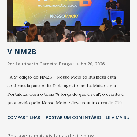
contaminação maior que outros coronavírus”, apontou o
secretário. Segundo ele, é uma epidemia com chance de
contaminação alta, podendo gerar um grande risco à
população e ao sistema de saúde. “Precisamos saber fazer a
estratificação do risco da doença, para não so...
V NM2B
Por
Lauriberto Carneiro Braga
julho 20, 2026
A 5ª edição do NM2B - Nosso Meio to Business está
confirmada para o dia 12 de agosto, no La Maison, em
Fortaleza. Com o tema "A força do que é real", o evento é
promovido pelo Nosso Meio e deve reunir cerca de 700
participantes, entre executivos, empreendedores, gestores
COMPARTILHAR
POSTAR UM COMENTÁRIO
LEIA MAIS »
e lideranças do Mercado Nacional. Desde 2022, o NM2B
consolidou-se como um dos principais encontros do setor
Postagens mais visitadas deste blog