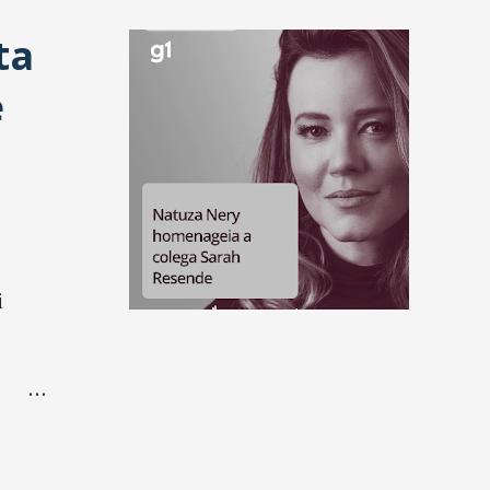
ta
e
i
 de