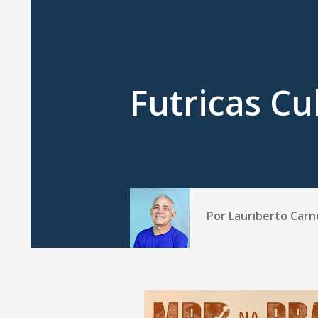
Futricas Cu
Por
Lauriberto Carn