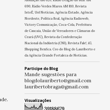
Assunção AM 620, Rádio Dragão do Mar AM
690, Rádio Verdes Mares AM 810, Revista
IstoÉ, Uol Notícias, Agência Estado, Agência
Nordeste, Política Real, Agência Radioweb,
Victory Comunicação, Coca-Cola, Prefeitura
de Caucaia, União de Vereadores e Câmaras do
Ceará (UVC), Revista da Confederação
Nacional da Indústria (CNI), Revista Fale!, iG,
Shopping Benfica. Ceo do Blog do Lauriberto e
da Agência Grande Fortaleza de Notícias.
Participe do Blog
Mande sugestões para
blogdolauriberto@gmail.com
lauribertobraga@gmail.com
ade.
Visualizações
3
9
1
8
8
6
7
9