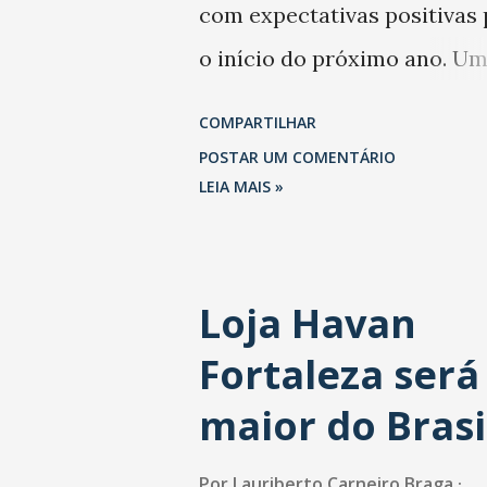
com expectativas positivas 
o início do próximo ano. U
levantamento da Abrasel m
COMPARTILHAR
que 69% dos estabelecimen
POSTAR UM COMENTÁRIO
esperam faturar mais no 1º
LEIA MAIS »
trimestre de 2026 em
comparação com o mesmo
Loja Havan
período de 2025. Em relação
Fortaleza será
último trimestre deste ano,
também projetam crescime
maior do Brasi
(foto Helena Lopes). A confi
Por
Lauriberto Carneiro Braga