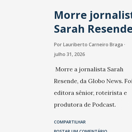
Morre jornalis
Sarah Resend
Por
Lauriberto Carneiro Braga
julho 31, 2026
Morre a jornalista Sarah
Resende, da Globo News. Fo
editora sênior, roteirista e
produtora de Podcast.
Trabalhou também na Folha
COMPARTILHAR
São Paulo.
POSTAR UM COMENTÁRIO