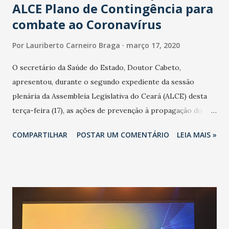
ALCE Plano de Contingência para
combate ao Coronavírus
Por
Lauriberto Carneiro Braga
março 17, 2020
O secretário da Saúde do Estado, Doutor Cabeto,
apresentou, durante o segundo expediente da sessão
plenária da Assembleia Legislativa do Ceará (ALCE) desta
terça-feira (17), as ações de prevenção à propagação do
novo coronavírus (Covid-19) e as recentes medidas
COMPARTILHAR
POSTAR UM COMENTÁRIO
LEIA MAIS »
adotadas pelo Governo do Estado na contenção da
pandemia e atendimento aos enfermos. O secretário
informou que o Estado tem desenvolvido um plano de
contingência pautado em formas de reconhecimento da
população suspeita e de cuidados com os ambientes
públicos e domiciliares. “Nós não estamos vivendo uma
epidemia comum, como temos em todos os anos, com