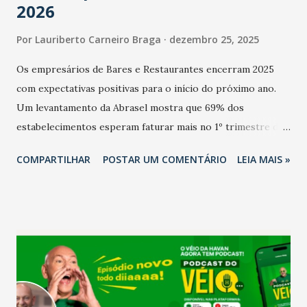
2026
Por
Lauriberto Carneiro Braga
dezembro 25, 2025
Os empresários de Bares e Restaurantes encerram 2025
com expectativas positivas para o início do próximo ano.
Um levantamento da Abrasel mostra que 69% dos
estabelecimentos esperam faturar mais no 1º trimestre de
2026 em comparação com o mesmo período de 2025. Em
COMPARTILHAR
POSTAR UM COMENTÁRIO
LEIA MAIS »
relação ao último trimestre deste ano, 56% também
projetam crescimento (foto Helena Lopes). A confiança do
setor é sustentada principalmente pelo desempenho
recente das empresas, impulsionado pelas
confraternizações de fim de ano e pelo pagamento do 13º
Salário para um número maior de trabalhadores, já que o
país tem a menor taxa de desemprego dos anos recentes.
Ainda segundo a Pesquisa, em novembro de 2025, 40% dos