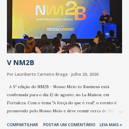
aumento de casos de dengue, influenza ou H1N1. Trata-se
de uma epidemia com um vírus diferente, com um poder de
contaminação maior que outros coronavírus”, apontou o
secretário. Segundo ele, é uma epidemia com chance de
contaminação alta, podendo gerar um grande risco à
população e ao sistema de saúde. “Precisamos saber fazer a
estratificação do risco da doença, para não so...
V NM2B
Por
Lauriberto Carneiro Braga
julho 20, 2026
A 5ª edição do NM2B - Nosso Meio to Business está
confirmada para o dia 12 de agosto, no La Maison, em
Fortaleza. Com o tema "A força do que é real", o evento é
promovido pelo Nosso Meio e deve reunir cerca de 700
participantes, entre executivos, empreendedores, gestores
COMPARTILHAR
POSTAR UM COMENTÁRIO
LEIA MAIS »
e lideranças do Mercado Nacional. Desde 2022, o NM2B