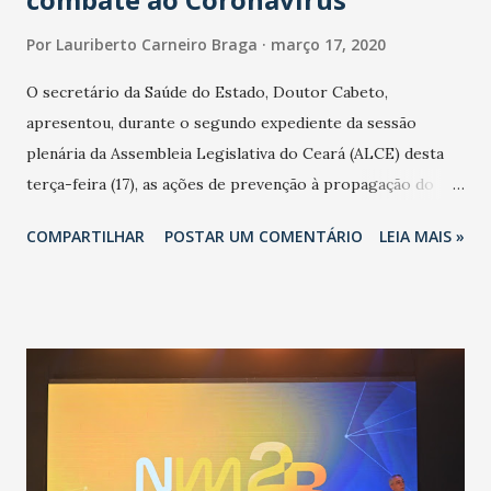
Por
Lauriberto Carneiro Braga
março 17, 2020
O secretário da Saúde do Estado, Doutor Cabeto,
apresentou, durante o segundo expediente da sessão
plenária da Assembleia Legislativa do Ceará (ALCE) desta
terça-feira (17), as ações de prevenção à propagação do
novo coronavírus (Covid-19) e as recentes medidas
COMPARTILHAR
POSTAR UM COMENTÁRIO
LEIA MAIS »
adotadas pelo Governo do Estado na contenção da
pandemia e atendimento aos enfermos. O secretário
informou que o Estado tem desenvolvido um plano de
contingência pautado em formas de reconhecimento da
população suspeita e de cuidados com os ambientes
públicos e domiciliares. “Nós não estamos vivendo uma
epidemia comum, como temos em todos os anos, com
aumento de casos de dengue, influenza ou H1N1. Trata-se
de uma epidemia com um vírus diferente, com um poder de