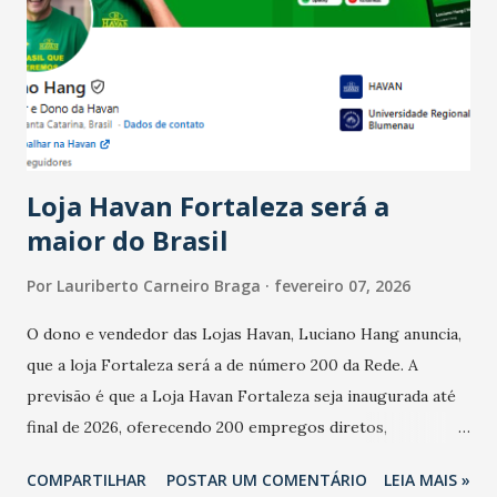
bares e restaurantes operaram com lucro e outros 40%
registraram equilíbrio financeiro. Já o percentual de
estabelecimentos no prejuízo ficou em 19%, pouco abaixo
do observado no mês anterior. Outros 1% não existiam em
novembro. Em relação a outubro, o faturamento também
cresceu. De acordo com a pesquisa, 44% dos n...
Loja Havan Fortaleza será a
maior do Brasil
Por
Lauriberto Carneiro Braga
fevereiro 07, 2026
O dono e vendedor das Lojas Havan, Luciano Hang anuncia,
que a loja Fortaleza será a de número 200 da Rede. A
previsão é que a Loja Havan Fortaleza seja inaugurada até
final de 2026, oferecendo 200 empregos diretos,
totalizando na Rede 25 mil vendedores. A localização da
COMPARTILHAR
POSTAR UM COMENTÁRIO
LEIA MAIS »
Havan Fortaleza ainda não foi anunciada oficialmente, mas