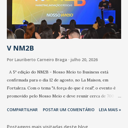
contaminação maior que outros coronavírus”, apontou o
secretário. Segundo ele, é uma epidemia com chance de
contaminação alta, podendo gerar um grande risco à
população e ao sistema de saúde. “Precisamos saber fazer a
estratificação do risco da doença, para não so...
V NM2B
Por
Lauriberto Carneiro Braga
julho 20, 2026
A 5ª edição do NM2B - Nosso Meio to Business está
confirmada para o dia 12 de agosto, no La Maison, em
Fortaleza. Com o tema "A força do que é real", o evento é
promovido pelo Nosso Meio e deve reunir cerca de 700
participantes, entre executivos, empreendedores, gestores
COMPARTILHAR
POSTAR UM COMENTÁRIO
LEIA MAIS »
e lideranças do Mercado Nacional. Desde 2022, o NM2B
consolidou-se como um dos principais encontros do setor
Postagens mais visitadas deste blog