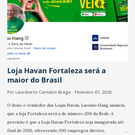
país tem a menor taxa de desemprego dos anos recentes.
Ainda segundo a Pesquisa, em novembro de 2025, 40% dos
bares e restaurantes operaram com lucro e outros 40%
registraram equilíbrio financeiro. Já o percentual de
estabelecimentos no prejuízo ficou em 19%, pouco abaixo
do observado no mês anterior. Outros 1% não existiam em
novembro. Em relação a outubro, o faturamento também
cresceu. De acordo com a pesquisa, 44% dos n...
Loja Havan Fortaleza será a
maior do Brasil
Por
Lauriberto Carneiro Braga
fevereiro 07, 2026
O dono e vendedor das Lojas Havan, Luciano Hang anuncia,
que a loja Fortaleza será a de número 200 da Rede. A
previsão é que a Loja Havan Fortaleza seja inaugurada até
final de 2026, oferecendo 200 empregos diretos,