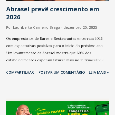
Abrasel prevê crescimento em
2026
Por
Lauriberto Carneiro Braga
dezembro 25, 2025
Os empresários de Bares e Restaurantes encerram 2025
com expectativas positivas para o início do próximo ano.
Um levantamento da Abrasel mostra que 69% dos
estabelecimentos esperam faturar mais no 1º trimestre de
2026 em comparação com o mesmo período de 2025. Em
COMPARTILHAR
POSTAR UM COMENTÁRIO
LEIA MAIS »
relação ao último trimestre deste ano, 56% também
projetam crescimento (foto Helena Lopes). A confiança do
setor é sustentada principalmente pelo desempenho
recente das empresas, impulsionado pelas
confraternizações de fim de ano e pelo pagamento do 13º
Salário para um número maior de trabalhadores, já que o