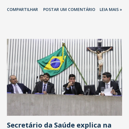
totalizando na Rede 25 mil vendedores. A localização da
COMPARTILHAR
POSTAR UM COMENTÁRIO
LEIA MAIS »
Havan Fortaleza ainda não foi anunciada oficialmente, mas
fontes extraoficiais indicam, que será na Avenida
Washington Soares-Messejana. Uma coisa é certa: será a
maior loja Havan do Brasil.
Secretário da Saúde explica na