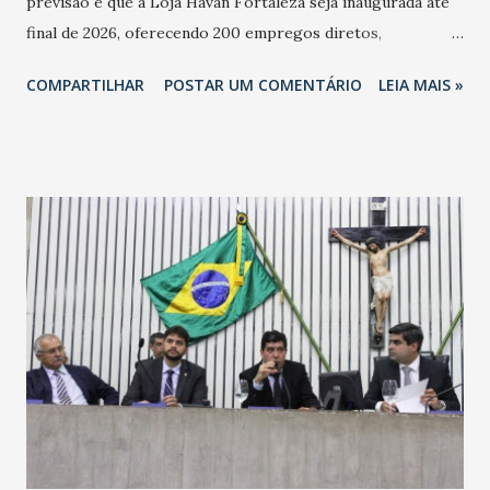
previsão é que a Loja Havan Fortaleza seja inaugurada até
final de 2026, oferecendo 200 empregos diretos,
totalizando na Rede 25 mil vendedores. A localização da
COMPARTILHAR
POSTAR UM COMENTÁRIO
LEIA MAIS »
Havan Fortaleza ainda não foi anunciada oficialmente, mas
fontes extraoficiais indicam, que será na Avenida
Washington Soares-Messejana. Uma coisa é certa: será a
maior loja Havan do Brasil.