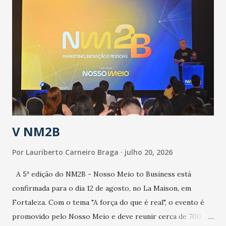
públicos e domiciliares. “Nós não estamos vivendo uma
epidemia comum, como temos em todos os anos, com
aumento de casos de dengue, influenza ou H1N1. Trata-se
de uma epidemia com um vírus diferente, com um poder de
contaminação maior que outros coronavírus”, apontou o
secretário. Segundo ele, é uma epidemia com chance de
contaminação alta, podendo gerar um grande risco à
população e ao sistema de saúde. “Precisamos saber fazer a
estratificação do risco da doença, para não so...
V NM2B
Por
Lauriberto Carneiro Braga
julho 20, 2026
A 5ª edição do NM2B - Nosso Meio to Business está
confirmada para o dia 12 de agosto, no La Maison, em
Fortaleza. Com o tema "A força do que é real", o evento é
promovido pelo Nosso Meio e deve reunir cerca de 700