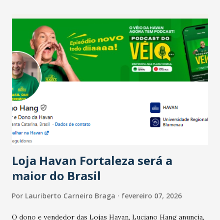
recente das empresas, impulsionado pelas
confraternizações de fim de ano e pelo pagamento do 13º
Salário para um número maior de trabalhadores, já que o
país tem a menor taxa de desemprego dos anos recentes.
Ainda segundo a Pesquisa, em novembro de 2025, 40% dos
bares e restaurantes operaram com lucro e outros 40%
registraram equilíbrio financeiro. Já o percentual de
estabelecimentos no prejuízo ficou em 19%, pouco abaixo
do observado no mês anterior. Outros 1% não existiam em
novembro. Em relação a outubro, o faturamento também
cresceu. De acordo com a pesquisa, 44% dos n...
Loja Havan Fortaleza será a
maior do Brasil
Por
Lauriberto Carneiro Braga
fevereiro 07, 2026
O dono e vendedor das Lojas Havan, Luciano Hang anuncia,