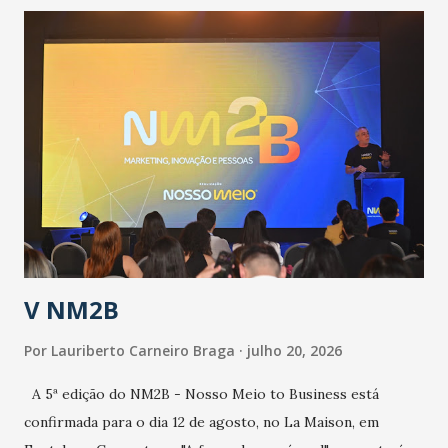
contingência pautado em formas de reconhecimento da
população suspeita e de cuidados com os ambientes
públicos e domiciliares. “Nós não estamos vivendo uma
epidemia comum, como temos em todos os anos, com
aumento de casos de dengue, influenza ou H1N1. Trata-se
de uma epidemia com um vírus diferente, com um poder de
contaminação maior que outros coronavírus”, apontou o
secretário. Segundo ele, é uma epidemia com chance de
contaminação alta, podendo gerar um grande risco à
população e ao sistema de saúde. “Precisamos saber fazer a
estratificação do risco da doença, para não so...
V NM2B
Por
Lauriberto Carneiro Braga
julho 20, 2026
A 5ª edição do NM2B - Nosso Meio to Business está
confirmada para o dia 12 de agosto, no La Maison, em