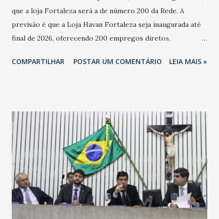
que a loja Fortaleza será a de número 200 da Rede. A
previsão é que a Loja Havan Fortaleza seja inaugurada até
final de 2026, oferecendo 200 empregos diretos,
totalizando na Rede 25 mil vendedores. A localização da
COMPARTILHAR
POSTAR UM COMENTÁRIO
LEIA MAIS »
Havan Fortaleza ainda não foi anunciada oficialmente, mas
fontes extraoficiais indicam, que será na Avenida
Washington Soares-Messejana. Uma coisa é certa: será a
maior loja Havan do Brasil.