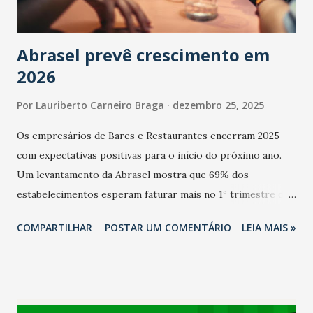
Abrasel prevê crescimento em
2026
Por
Lauriberto Carneiro Braga
dezembro 25, 2025
Os empresários de Bares e Restaurantes encerram 2025
com expectativas positivas para o início do próximo ano.
Um levantamento da Abrasel mostra que 69% dos
estabelecimentos esperam faturar mais no 1º trimestre de
2026 em comparação com o mesmo período de 2025. Em
COMPARTILHAR
POSTAR UM COMENTÁRIO
LEIA MAIS »
relação ao último trimestre deste ano, 56% também
projetam crescimento (foto Helena Lopes). A confiança do
setor é sustentada principalmente pelo desempenho
recente das empresas, impulsionado pelas
confraternizações de fim de ano e pelo pagamento do 13º