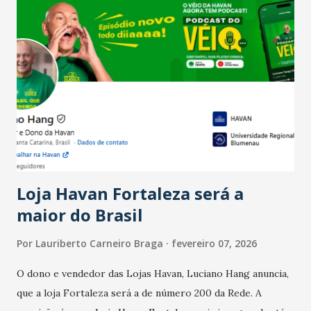
Salário para um número maior de trabalhadores, já que o
país tem a menor taxa de desemprego dos anos recentes.
Ainda segundo a Pesquisa, em novembro de 2025, 40% dos
bares e restaurantes operaram com lucro e outros 40%
registraram equilíbrio financeiro. Já o percentual de
estabelecimentos no prejuízo ficou em 19%, pouco abaixo
do observado no mês anterior. Outros 1% não existiam em
novembro. Em relação a outubro, o faturamento também
cresceu. De acordo com a pesquisa, 44% dos n...
Loja Havan Fortaleza será a
maior do Brasil
Por
Lauriberto Carneiro Braga
fevereiro 07, 2026
O dono e vendedor das Lojas Havan, Luciano Hang anuncia,
que a loja Fortaleza será a de número 200 da Rede. A