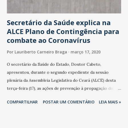
Secretário da Saúde explica na
ALCE Plano de Contingência para
combate ao Coronavírus
Por
Lauriberto Carneiro Braga
março 17, 2020
O secretário da Saúde do Estado, Doutor Cabeto,
apresentou, durante o segundo expediente da sessão
plenária da Assembleia Legislativa do Ceará (ALCE) desta
terça-feira (17), as ações de prevenção à propagação do
novo coronavírus (Covid-19) e as recentes medidas
COMPARTILHAR
POSTAR UM COMENTÁRIO
LEIA MAIS »
adotadas pelo Governo do Estado na contenção da
pandemia e atendimento aos enfermos. O secretário
informou que o Estado tem desenvolvido um plano de