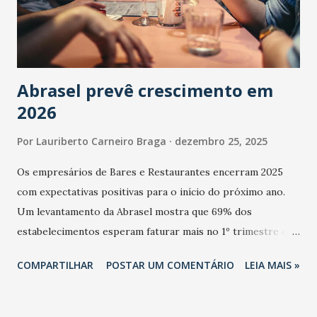
Abrasel prevê crescimento em
2026
Por
Lauriberto Carneiro Braga
dezembro 25, 2025
Os empresários de Bares e Restaurantes encerram 2025
com expectativas positivas para o início do próximo ano.
Um levantamento da Abrasel mostra que 69% dos
estabelecimentos esperam faturar mais no 1º trimestre de
2026 em comparação com o mesmo período de 2025. Em
COMPARTILHAR
POSTAR UM COMENTÁRIO
LEIA MAIS »
relação ao último trimestre deste ano, 56% também
projetam crescimento (foto Helena Lopes). A confiança do
setor é sustentada principalmente pelo desempenho