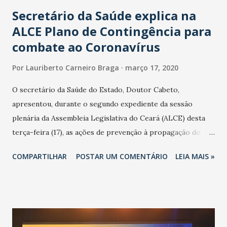
Secretário da Saúde explica na
ALCE Plano de Contingência para
combate ao Coronavírus
Por
Lauriberto Carneiro Braga
março 17, 2020
O secretário da Saúde do Estado, Doutor Cabeto,
apresentou, durante o segundo expediente da sessão
plenária da Assembleia Legislativa do Ceará (ALCE) desta
terça-feira (17), as ações de prevenção à propagação do
novo coronavírus (Covid-19) e as recentes medidas
COMPARTILHAR
POSTAR UM COMENTÁRIO
LEIA MAIS »
adotadas pelo Governo do Estado na contenção da
pandemia e atendimento aos enfermos. O secretário
informou que o Estado tem desenvolvido um plano de
contingência pautado em formas de reconhecimento da
população suspeita e de cuidados com os ambientes