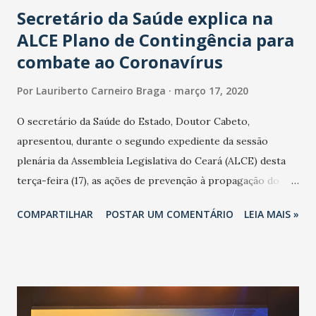
Secretário da Saúde explica na
ALCE Plano de Contingência para
combate ao Coronavírus
Por
Lauriberto Carneiro Braga
março 17, 2020
O secretário da Saúde do Estado, Doutor Cabeto,
apresentou, durante o segundo expediente da sessão
plenária da Assembleia Legislativa do Ceará (ALCE) desta
terça-feira (17), as ações de prevenção à propagação do
novo coronavírus (Covid-19) e as recentes medidas
COMPARTILHAR
POSTAR UM COMENTÁRIO
LEIA MAIS »
adotadas pelo Governo do Estado na contenção da
pandemia e atendimento aos enfermos. O secretário
informou que o Estado tem desenvolvido um plano de
contingência pautado em formas de reconhecimento da
população suspeita e de cuidados com os ambientes