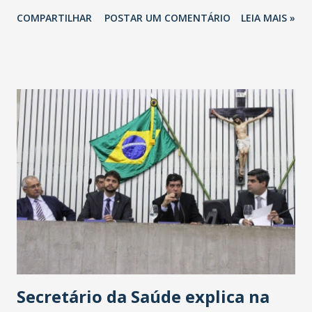
totalizando na Rede 25 mil vendedores. A localização da
COMPARTILHAR
POSTAR UM COMENTÁRIO
LEIA MAIS »
Havan Fortaleza ainda não foi anunciada oficialmente, mas
fontes extraoficiais indicam, que será na Avenida
Washington Soares-Messejana. Uma coisa é certa: será a
maior loja Havan do Brasil.
Secretário da Saúde explica na