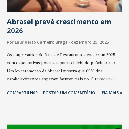
Abrasel prevê crescimento em
2026
Por
Lauriberto Carneiro Braga
dezembro 25, 2025
Os empresários de Bares e Restaurantes encerram 2025
com expectativas positivas para o início do próximo ano.
Um levantamento da Abrasel mostra que 69% dos
estabelecimentos esperam faturar mais no 1º trimestre de
2026 em comparação com o mesmo período de 2025. Em
COMPARTILHAR
POSTAR UM COMENTÁRIO
LEIA MAIS »
relação ao último trimestre deste ano, 56% também
projetam crescimento (foto Helena Lopes). A confiança do
setor é sustentada principalmente pelo desempenho
recente das empresas, impulsionado pelas
confraternizações de fim de ano e pelo pagamento do 13º