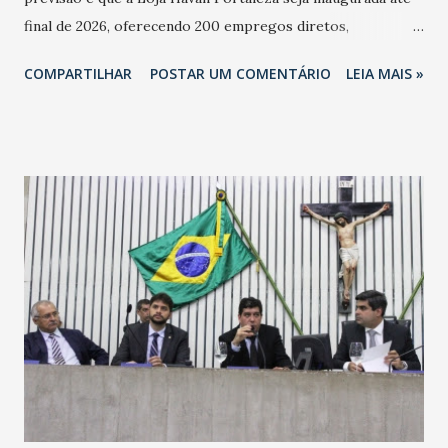
final de 2026, oferecendo 200 empregos diretos,
totalizando na Rede 25 mil vendedores. A localização da
COMPARTILHAR
POSTAR UM COMENTÁRIO
LEIA MAIS »
Havan Fortaleza ainda não foi anunciada oficialmente, mas
fontes extraoficiais indicam, que será na Avenida
Washington Soares-Messejana. Uma coisa é certa: será a
maior loja Havan do Brasil.