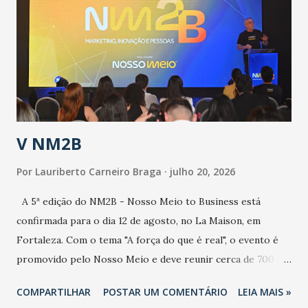
aumento de casos de dengue, influenza ou H1N1. Trata-se
de uma epidemia com um vírus diferente, com um poder de
contaminação maior que outros coronavírus”, apontou o
secretário. Segundo ele, é uma epidemia com chance de
contaminação alta, podendo gerar um grande risco à
população e ao sistema de saúde. “Precisamos saber fazer a
estratificação do risco da doença, para não so...
V NM2B
Por
Lauriberto Carneiro Braga
julho 20, 2026
A 5ª edição do NM2B - Nosso Meio to Business está
confirmada para o dia 12 de agosto, no La Maison, em
Fortaleza. Com o tema "A força do que é real", o evento é
promovido pelo Nosso Meio e deve reunir cerca de 700
participantes, entre executivos, empreendedores, gestores
COMPARTILHAR
POSTAR UM COMENTÁRIO
LEIA MAIS »
e lideranças do Mercado Nacional. Desde 2022, o NM2B