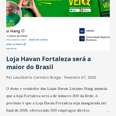
país tem a menor taxa de desemprego dos anos recentes.
Ainda segundo a Pesquisa, em novembro de 2025, 40% dos
bares e restaurantes operaram com lucro e outros 40%
registraram equilíbrio financeiro. Já o percentual de
estabelecimentos no prejuízo ficou em 19%, pouco abaixo
do observado no mês anterior. Outros 1% não existiam em
novembro. Em relação a outubro, o faturamento também
cresceu. De acordo com a pesquisa, 44% dos n...
Loja Havan Fortaleza será a
maior do Brasil
Por
Lauriberto Carneiro Braga
fevereiro 07, 2026
O dono e vendedor das Lojas Havan, Luciano Hang anuncia,
que a loja Fortaleza será a de número 200 da Rede. A
previsão é que a Loja Havan Fortaleza seja inaugurada até
final de 2026, oferecendo 200 empregos diretos,