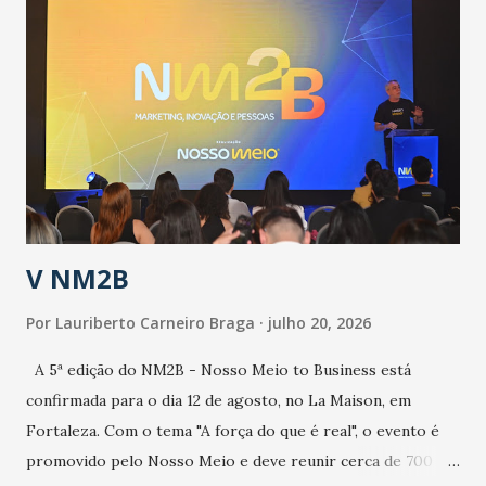
públicos e domiciliares. “Nós não estamos vivendo uma
epidemia comum, como temos em todos os anos, com
aumento de casos de dengue, influenza ou H1N1. Trata-se
de uma epidemia com um vírus diferente, com um poder de
contaminação maior que outros coronavírus”, apontou o
secretário. Segundo ele, é uma epidemia com chance de
contaminação alta, podendo gerar um grande risco à
população e ao sistema de saúde. “Precisamos saber fazer a
estratificação do risco da doença, para não so...
V NM2B
Por
Lauriberto Carneiro Braga
julho 20, 2026
A 5ª edição do NM2B - Nosso Meio to Business está
confirmada para o dia 12 de agosto, no La Maison, em
Fortaleza. Com o tema "A força do que é real", o evento é
promovido pelo Nosso Meio e deve reunir cerca de 700