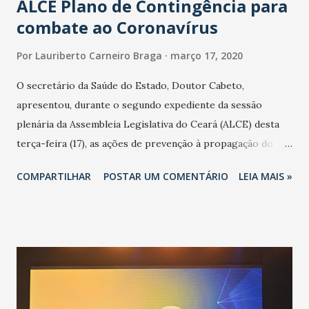
ALCE Plano de Contingência para
combate ao Coronavírus
Por
Lauriberto Carneiro Braga
março 17, 2020
O secretário da Saúde do Estado, Doutor Cabeto,
apresentou, durante o segundo expediente da sessão
plenária da Assembleia Legislativa do Ceará (ALCE) desta
terça-feira (17), as ações de prevenção à propagação do
novo coronavírus (Covid-19) e as recentes medidas
COMPARTILHAR
POSTAR UM COMENTÁRIO
LEIA MAIS »
adotadas pelo Governo do Estado na contenção da
pandemia e atendimento aos enfermos. O secretário
informou que o Estado tem desenvolvido um plano de
contingência pautado em formas de reconhecimento da
população suspeita e de cuidados com os ambientes
públicos e domiciliares. “Nós não estamos vivendo uma
epidemia comum, como temos em todos os anos, com