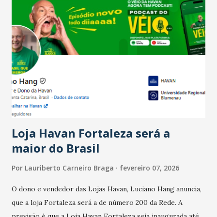
Salário para um número maior de trabalhadores, já que o
país tem a menor taxa de desemprego dos anos recentes.
Ainda segundo a Pesquisa, em novembro de 2025, 40% dos
bares e restaurantes operaram com lucro e outros 40%
registraram equilíbrio financeiro. Já o percentual de
estabelecimentos no prejuízo ficou em 19%, pouco abaixo
do observado no mês anterior. Outros 1% não existiam em
novembro. Em relação a outubro, o faturamento também
cresceu. De acordo com a pesquisa, 44% dos n...
Loja Havan Fortaleza será a
maior do Brasil
Por
Lauriberto Carneiro Braga
fevereiro 07, 2026
O dono e vendedor das Lojas Havan, Luciano Hang anuncia,
que a loja Fortaleza será a de número 200 da Rede. A
previsão é que a Loja Havan Fortaleza seja inaugurada até