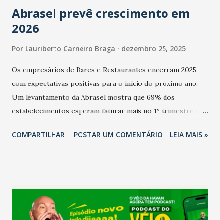
Abrasel prevê crescimento em
2026
Por
Lauriberto Carneiro Braga
dezembro 25, 2025
Os empresários de Bares e Restaurantes encerram 2025
com expectativas positivas para o início do próximo ano.
Um levantamento da Abrasel mostra que 69% dos
estabelecimentos esperam faturar mais no 1º trimestre de
2026 em comparação com o mesmo período de 2025. Em
COMPARTILHAR
POSTAR UM COMENTÁRIO
LEIA MAIS »
relação ao último trimestre deste ano, 56% também
projetam crescimento (foto Helena Lopes). A confiança do
setor é sustentada principalmente pelo desempenho
recente das empresas, impulsionado pelas
confraternizações de fim de ano e pelo pagamento do 13º
Salário para um número maior de trabalhadores, já que o