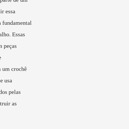
ir essa
a fundamental
alho. Essas
m peças
e
m um crochê
ue usa
dos pelas
ruir as