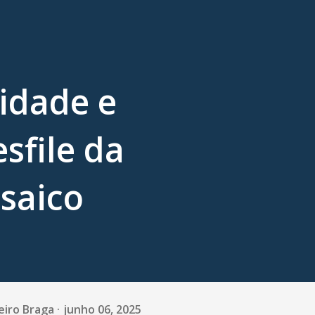
idade e
sfile da
saico
eiro Braga
junho 06, 2025