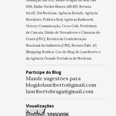
Assunção AM 620, Rádio Dragão do Mar AM
690, Rádio Verdes Mares AM 810, Revista
IstoÉ, Uol Notícias, Agência Estado, Agência
Nordeste, Política Real, Agência Radioweb,
Victory Comunicação, Coca-Cola, Prefeitura
de Caucaia, União de Vereadores e Câmaras do
Ceará (UVC), Revista da Confederação
Nacional da Indústria (CNI), Revista Fale!, iG,
Shopping Benfica. Ceo do Blog do Lauriberto e
da Agência Grande Fortaleza de Notícias.
Participe do Blog
Mande sugestões para
blogdolauriberto@gmail.com
lauribertobraga@gmail.com
Visualizações
3
9
1
6
0
6
9
8