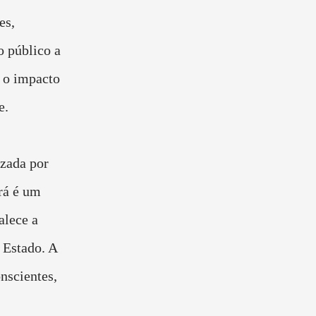
es,
o público a
e o impacto
e.
izada por
rá é um
alece a
o Estado. A
nscientes,