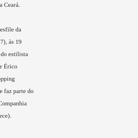
a Ceará.
esfile da
7), às 19
do estilista
r Érico
opping
e faz parte do
 Companhia
ece).