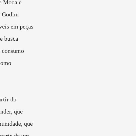
e Moda e
e Godim
veis em peças
e busca
 e consumo
 como
rtir do
nder, que
munidade, que
 parte de um