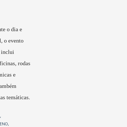
te o dia e
, o evento
 inclui
ficinas, rodas
micas e
 também
tas temáticas.
CENO