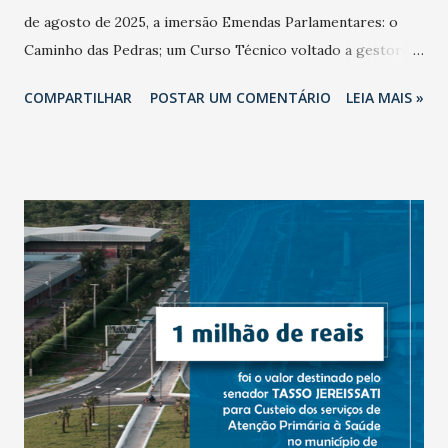
de agosto de 2025, a imersão Emendas Parlamentares: o
Caminho das Pedras; um Curso Técnico voltado a gestores
e servidores públicos interessados em aprimorar seus
COMPARTILHAR
POSTAR UM COMENTÁRIO
LEIA MAIS »
conhecimentos sobre as transferências especiais (emendas
PIX). O encontro será conduzido pelo especialista
Waldemir Paschoiotto, secretário adjunto da Secretaria de
Relações Institucionais do Tribunal de Contas da União-
TCU (foto). Com base em estudos de caso, Legislação
atualizada e Jurisprudência recente do TCU e do Supremo
Tribunal Federal (STF), a imersão objetiva qualificar
equipes envolvidas em todas as etapas das transferências
especiais com foco na otimização dos Recursos Públicos, de
conformidade com os Órgãos de Controle. - Esperamos,
que os participantes saiam do Curso com uma visão clara,
crítica e aplicada sobre como funcionam as Emendas
Parlamentares, desde sua origem legal até os desafios