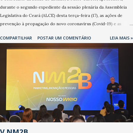
durante o segundo expediente da sessão plenária da Assembleia
Legislativa do Ceará (ALCE) desta terça-feira (17), as ações de
prevenção à propagação do novo coronavírus (Covid-19) e as
recentes medidas adotadas pelo Governo do Estado na contenção
COMPARTILHAR
POSTAR UM COMENTÁRIO
LEIA MAIS »
da pandemia e atendimento aos enfermos. O secretário informou
que o Estado tem desenvolvido um plano de contingência pautado
em formas de reconhecimento da população suspeita e de
cuidados com os ambientes públicos e domiciliares. “Nós não
estamos vivendo uma epidemia comum, como temos em todos os
anos, com aumento de casos de dengue, influenza ou H1N1. Trata-
se de uma epidemia com um vírus diferente, com um poder de
contaminação maior que outros coronavírus”, apontou o
secretário. Segundo ele, é uma epidemia com chance de
contaminação alta, podendo gerar um grande risco à população e
ao sistema de saúde. “Precisamos saber fazer a estratificação do
V NM2B
risco da doença, para não so...