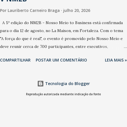
Por
Lauriberto Carneiro Braga
julho 20, 2026
A 5ª edição do NM2B - Nosso Meio to Business está confirmada
para o dia 12 de agosto, no La Maison, em Fortaleza. Com o tema
"A força do que é real", o evento é promovido pelo Nosso Meio e
deve reunir cerca de 700 participantes, entre executivos,
empreendedores, gestores e lideranças do Mercado Nacional.
COMPARTILHAR
POSTAR UM COMENTÁRIO
LEIA MAIS »
Desde 2022, o NM2B consolidou-se como um dos principais
encontros do setor de negócios do Nordeste, reunindo
profissionais de marcas como Bradesco, Samsung, Carrefour,
Tecnologia do Blogger
Banco do Nordeste, LinkedIn, VISA, Grupo 3corações, TikTok e M.
Dias Branco. A nova edição chega em um momento em que
Reprodução autorizada mediante indicação da fonte
autenticidade e consistência ganham peso nas conversas sobre
marca, liderança e estratégia. - Vivemos um momento em que todo
mundo fala muito e poucos entregam de verdade. O NM2B sempre
existiu para dar palco a quem constrói com consistência, e nesta