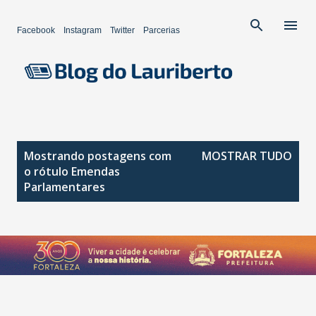
Pular para o conteúdo principal
Facebook
Instagram
Twitter
Parcerias
P
Mostrando postagens com
MOSTRAR TUDO
o
o rótulo
Emendas
s
Parlamentares
t
a
g
e
n
s