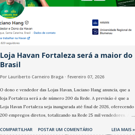
dos anos recentes. Ainda segundo a Pesquisa, em novembro de
2025, 40% dos bares e restaurantes operaram com lucro e outros
40% registraram equilíbrio financeiro. Já o percentual de
estabelecimentos no prejuízo ficou em 19%, pouco abaixo do
observado no mês anterior. Outros 1% não existiam em novembro.
Em relação a outubro, o faturamento também cresceu. De acordo
Loja Havan Fortaleza será a maior do
com a pesquisa, 44% dos n...
Brasil
Por
Lauriberto Carneiro Braga
fevereiro 07, 2026
O dono e vendedor das Lojas Havan, Luciano Hang anuncia, que a
loja Fortaleza será a de número 200 da Rede. A previsão é que a
Loja Havan Fortaleza seja inaugurada até final de 2026, oferecendo
200 empregos diretos, totalizando na Rede 25 mil vendedores. A
localização da Havan Fortaleza ainda não foi anunciada
COMPARTILHAR
POSTAR UM COMENTÁRIO
LEIA MAIS »
oficialmente, mas fontes extraoficiais indicam, que será na Avenida