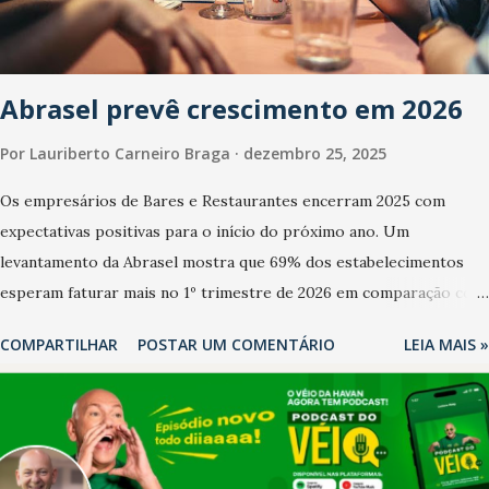
Abrasel prevê crescimento em 2026
Por
Lauriberto Carneiro Braga
dezembro 25, 2025
Os empresários de Bares e Restaurantes encerram 2025 com
expectativas positivas para o início do próximo ano. Um
levantamento da Abrasel mostra que 69% dos estabelecimentos
esperam faturar mais no 1º trimestre de 2026 em comparação com
o mesmo período de 2025. Em relação ao último trimestre deste
COMPARTILHAR
POSTAR UM COMENTÁRIO
LEIA MAIS »
ano, 56% também projetam crescimento (foto Helena Lopes). A
confiança do setor é sustentada principalmente pelo desempenho
recente das empresas, impulsionado pelas confraternizações de
fim de ano e pelo pagamento do 13º Salário para um número maior
de trabalhadores, já que o país tem a menor taxa de desemprego