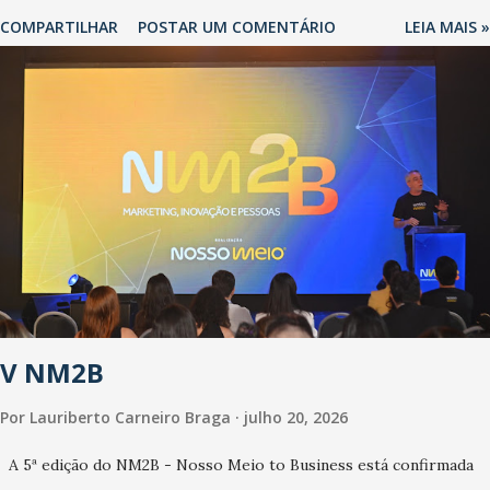
recentes medidas adotadas pelo Governo do Estado na contenção
COMPARTILHAR
POSTAR UM COMENTÁRIO
LEIA MAIS »
da pandemia e atendimento aos enfermos. O secretário informou
que o Estado tem desenvolvido um plano de contingência pautado
em formas de reconhecimento da população suspeita e de
cuidados com os ambientes públicos e domiciliares. “Nós não
estamos vivendo uma epidemia comum, como temos em todos os
anos, com aumento de casos de dengue, influenza ou H1N1. Trata-
se de uma epidemia com um vírus diferente, com um poder de
contaminação maior que outros coronavírus”, apontou o
secretário. Segundo ele, é uma epidemia com chance de
contaminação alta, podendo gerar um grande risco à população e
ao sistema de saúde. “Precisamos saber fazer a estratificação do
V NM2B
risco da doença, para não so...
Por
Lauriberto Carneiro Braga
julho 20, 2026
A 5ª edição do NM2B - Nosso Meio to Business está confirmada