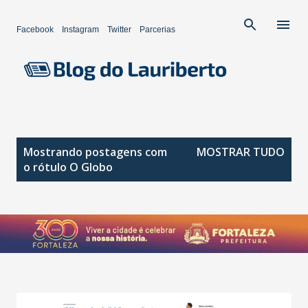
Pular para o conteúdo principal
Facebook
Instagram
Twitter
Parcerias
P
Mostrando postagens com
MOSTRAR TUDO
o
o rótulo
O Globo
s
t
a
g
e
n
s