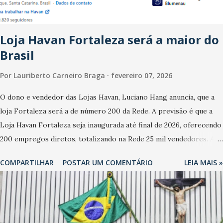
observado no mês anterior. Outros 1% não existiam em novembro.
Em relação a outubro, o faturamento também cresceu. De acordo
Loja Havan Fortaleza será a maior do
com a pesquisa, 44% dos n...
Brasil
Por
Lauriberto Carneiro Braga
fevereiro 07, 2026
O dono e vendedor das Lojas Havan, Luciano Hang anuncia, que a
loja Fortaleza será a de número 200 da Rede. A previsão é que a
Loja Havan Fortaleza seja inaugurada até final de 2026, oferecendo
200 empregos diretos, totalizando na Rede 25 mil vendedores. A
localização da Havan Fortaleza ainda não foi anunciada
COMPARTILHAR
POSTAR UM COMENTÁRIO
LEIA MAIS »
oficialmente, mas fontes extraoficiais indicam, que será na Avenida
Washington Soares-Messejana. Uma coisa é certa: será a maior
loja Havan do Brasil.