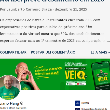
Por
Lauriberto Carneiro Braga
dezembro 25, 2025
Os empresários de Bares e Restaurantes encerram 2025 com
expectativas positivas para o início do próximo ano. Um
levantamento da Abrasel mostra que 69% dos estabelecimentos
esperam faturar mais no 1º trimestre de 2026 em comparação com
o mesmo período de 2025. Em relação ao último trimestre deste
COMPARTILHAR
POSTAR UM COMENTÁRIO
LEIA MAIS »
ano, 56% também projetam crescimento (foto Helena Lopes). A
confiança do setor é sustentada principalmente pelo desempenho
recente das empresas, impulsionado pelas confraternizações de
fim de ano e pelo pagamento do 13º Salário para um número maior
de trabalhadores, já que o país tem a menor taxa de desemprego
dos anos recentes. Ainda segundo a Pesquisa, em novembro de
2025, 40% dos bares e restaurantes operaram com lucro e outros
40% registraram equilíbrio financeiro. Já o percentual de
estabelecimentos no prejuízo ficou em 19%, pouco abaixo do