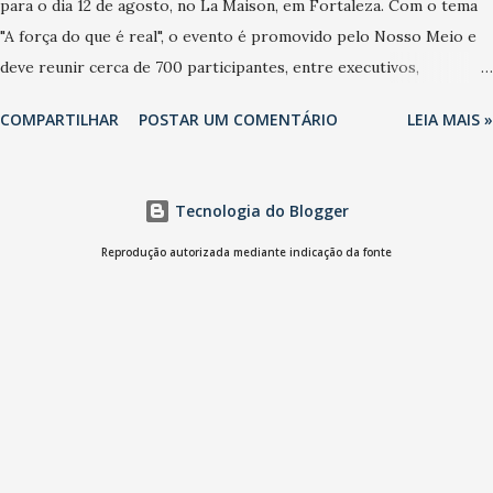
para o dia 12 de agosto, no La Maison, em Fortaleza. Com o tema
"A força do que é real", o evento é promovido pelo Nosso Meio e
deve reunir cerca de 700 participantes, entre executivos,
empreendedores, gestores e lideranças do Mercado Nacional.
COMPARTILHAR
POSTAR UM COMENTÁRIO
LEIA MAIS »
Desde 2022, o NM2B consolidou-se como um dos principais
encontros do setor de negócios do Nordeste, reunindo
profissionais de marcas como Bradesco, Samsung, Carrefour,
Tecnologia do Blogger
Banco do Nordeste, LinkedIn, VISA, Grupo 3corações, TikTok e M.
Dias Branco. A nova edição chega em um momento em que
Reprodução autorizada mediante indicação da fonte
autenticidade e consistência ganham peso nas conversas sobre
marca, liderança e estratégia. - Vivemos um momento em que todo
mundo fala muito e poucos entregam de verdade. O NM2B sempre
existiu para dar palco a quem constrói com consistência, e nesta
edição isso fica ainda mais claro. Vamos reforçar que ser genuíno
sustenta a confiança entre marcas, pessoas e mercado", afirma
Tamires So...