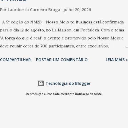
Por
Lauriberto Carneiro Braga
julho 20, 2026
A 5ª edição do NM2B - Nosso Meio to Business está confirmada
para o dia 12 de agosto, no La Maison, em Fortaleza. Com o tema
"A força do que é real", o evento é promovido pelo Nosso Meio e
deve reunir cerca de 700 participantes, entre executivos,
empreendedores, gestores e lideranças do Mercado Nacional.
COMPARTILHAR
POSTAR UM COMENTÁRIO
LEIA MAIS »
Desde 2022, o NM2B consolidou-se como um dos principais
encontros do setor de negócios do Nordeste, reunindo
profissionais de marcas como Bradesco, Samsung, Carrefour,
Tecnologia do Blogger
Banco do Nordeste, LinkedIn, VISA, Grupo 3corações, TikTok e M.
Dias Branco. A nova edição chega em um momento em que
Reprodução autorizada mediante indicação da fonte
autenticidade e consistência ganham peso nas conversas sobre
marca, liderança e estratégia. - Vivemos um momento em que todo
mundo fala muito e poucos entregam de verdade. O NM2B sempre
existiu para dar palco a quem constrói com consistência, e nesta