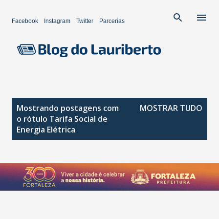
Pular para o conteúdo principal
Facebook
Instagram
Twitter
Parcerias
P
Mostrando postagens com
MOSTRAR TUDO
o
o rótulo
Tarifa Social de
s
Energia Elétrica
t
a
g
e
n
s