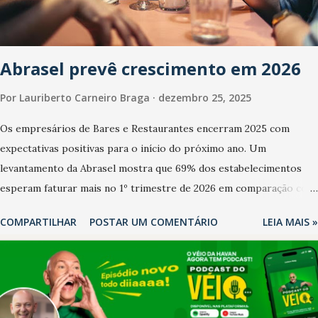
Abrasel prevê crescimento em 2026
Por
Lauriberto Carneiro Braga
dezembro 25, 2025
Os empresários de Bares e Restaurantes encerram 2025 com
expectativas positivas para o início do próximo ano. Um
levantamento da Abrasel mostra que 69% dos estabelecimentos
esperam faturar mais no 1º trimestre de 2026 em comparação com
o mesmo período de 2025. Em relação ao último trimestre deste
COMPARTILHAR
POSTAR UM COMENTÁRIO
LEIA MAIS »
ano, 56% também projetam crescimento (foto Helena Lopes). A
confiança do setor é sustentada principalmente pelo desempenho
recente das empresas, impulsionado pelas confraternizações de
fim de ano e pelo pagamento do 13º Salário para um número maior
de trabalhadores, já que o país tem a menor taxa de desemprego