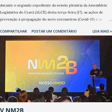
durante o segundo expediente da sessão plenária da Assembleia
Legislativa do Ceará (ALCE) desta terça-feira (17), as ações de
prevenção à propagação do novo coronavírus (Covid-19) e as
recentes medidas adotadas pelo Governo do Estado na contenção
COMPARTILHAR
POSTAR UM COMENTÁRIO
LEIA MAIS »
da pandemia e atendimento aos enfermos. O secretário informou
que o Estado tem desenvolvido um plano de contingência pautado
em formas de reconhecimento da população suspeita e de
cuidados com os ambientes públicos e domiciliares. “Nós não
estamos vivendo uma epidemia comum, como temos em todos os
anos, com aumento de casos de dengue, influenza ou H1N1. Trata-
se de uma epidemia com um vírus diferente, com um poder de
contaminação maior que outros coronavírus”, apontou o
secretário. Segundo ele, é uma epidemia com chance de
contaminação alta, podendo gerar um grande risco à população e
ao sistema de saúde. “Precisamos saber fazer a estratificação do
V NM2B
risco da doença, para não so...