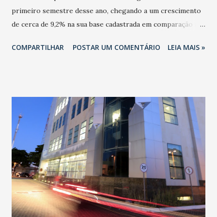
primeiro semestre desse ano, chegando a um crescimento
de cerca de 9,2% na sua base cadastrada em comparação ao
mesmo período de 2023. De acordo com o fechamento do
COMPARTILHAR
POSTAR UM COMENTÁRIO
LEIA MAIS »
ano, um total de 1.419.411 clientes estão cadastrados no
programa e recebem o desconto progressivo nas contas
de energia. Em 2023, a Enel Ceará foi primeiro lugar no
ranking de maior percentual de clientes beneficiados pelo
programa, levando em consideração as distribuidoras de
energia que atendem mais de 500 mil clientes residenciais.
Para continuar ampliando seu cadastro, a Enel Distribuição
Ceará seguirá com iniciativas para incentivar a adesão de
cerca de 235 mil clientes de sua área de concessão que
estão aptos a aderir aos benefícios da Tarifa Social, mas
ainda não o fizeram por problemas cadastrais. Em seus
canais de atendimento, a distribuidora disponibiliza
materiais didáticos e também atua com equipes prontas