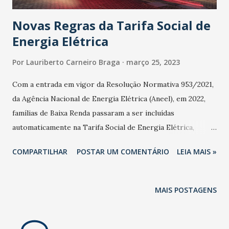
para ...
Novas Regras da Tarifa Social de
Energia Elétrica
Por
Lauriberto Carneiro Braga
março 25, 2023
Com a entrada em vigor da Resolução Normativa 953/2021,
da Agência Nacional de Energia Elétrica (Aneel), em 2022,
famílias de Baixa Renda passaram a ser incluídas
automaticamente na Tarifa Social de Energia Elétrica,
Programa do Governo Federal, que concede descontos nas
COMPARTILHAR
POSTAR UM COMENTÁRIO
LEIA MAIS »
Tarifas de Energia. Apesar de as novas Regras tornarem a
adesão automática, os critérios para concessão do
benefício não mudaram e os consumidores aptos a receber
MAIS POSTAGENS
o desconto precisam manter seu cadastro atualizado no
CadÚnico e na Distribuidora de Energia, para que sejam
incluídos ou para que mantenham o benefício. Com a