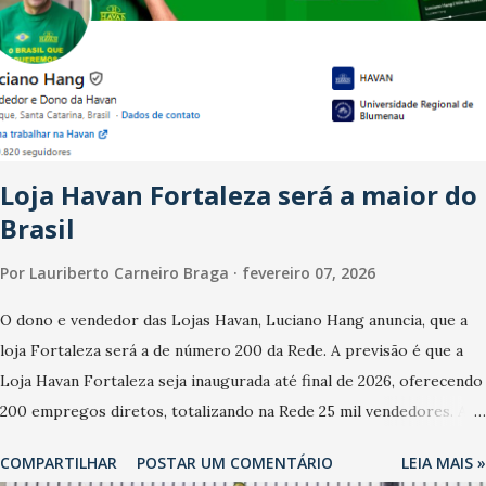
dos anos recentes. Ainda segundo a Pesquisa, em novembro de
2025, 40% dos bares e restaurantes operaram com lucro e outros
40% registraram equilíbrio financeiro. Já o percentual de
estabelecimentos no prejuízo ficou em 19%, pouco abaixo do
observado no mês anterior. Outros 1% não existiam em novembro.
Em relação a outubro, o faturamento também cresceu. De acordo
Loja Havan Fortaleza será a maior do
com a pesquisa, 44% dos n...
Brasil
Por
Lauriberto Carneiro Braga
fevereiro 07, 2026
O dono e vendedor das Lojas Havan, Luciano Hang anuncia, que a
loja Fortaleza será a de número 200 da Rede. A previsão é que a
Loja Havan Fortaleza seja inaugurada até final de 2026, oferecendo
200 empregos diretos, totalizando na Rede 25 mil vendedores. A
localização da Havan Fortaleza ainda não foi anunciada
COMPARTILHAR
POSTAR UM COMENTÁRIO
LEIA MAIS »
oficialmente, mas fontes extraoficiais indicam, que será na Avenida