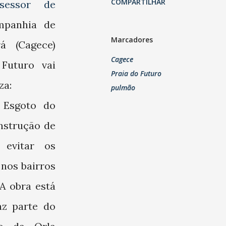
COMPARTILHAR
ssessor de
mpanhia de
Marcadores
á (Cagece)
Cagece
Futuro vai
Praia do Futuro
za:
pulmão
 Esgoto do
onstrução de
 evitar os
nos bairros
 A obra está
az parte do