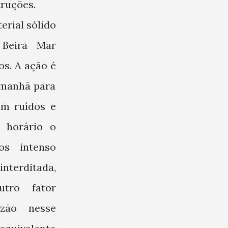
ruções.
erial sólido
 Beira Mar
s. A ação é
a manhã para
om ruídos e
e horário o
os intenso
terditada,
utro fator
azão nesse