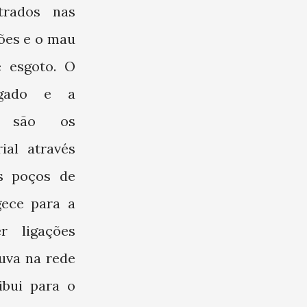
trados nas
ões e o mau
 esgoto. O
regado e a
ta são os
ial através
s poços de
gece para a
r ligações
uva na rede
ibui para o