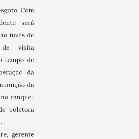
 esgoto. Com
dente será
 ao invés de
de visita
do tempo de
peração da
minuição da
 no tanque-
de coletora
.
re, gerente