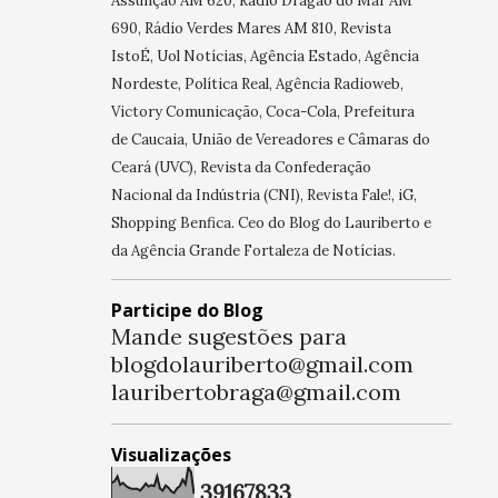
Assunção AM 620, Rádio Dragão do Mar AM
690, Rádio Verdes Mares AM 810, Revista
IstoÉ, Uol Notícias, Agência Estado, Agência
Nordeste, Política Real, Agência Radioweb,
Victory Comunicação, Coca-Cola, Prefeitura
de Caucaia, União de Vereadores e Câmaras do
Ceará (UVC), Revista da Confederação
Nacional da Indústria (CNI), Revista Fale!, iG,
Shopping Benfica. Ceo do Blog do Lauriberto e
da Agência Grande Fortaleza de Notícias.
Participe do Blog
Mande sugestões para
blogdolauriberto@gmail.com
lauribertobraga@gmail.com
Visualizações
3
9
1
6
7
8
3
3