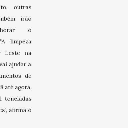
to, outras
ambém irão
lhorar o
"A limpeza
r Leste na
ai ajudar a
samentos de
8 até agora,
l toneladas
s", afirma o