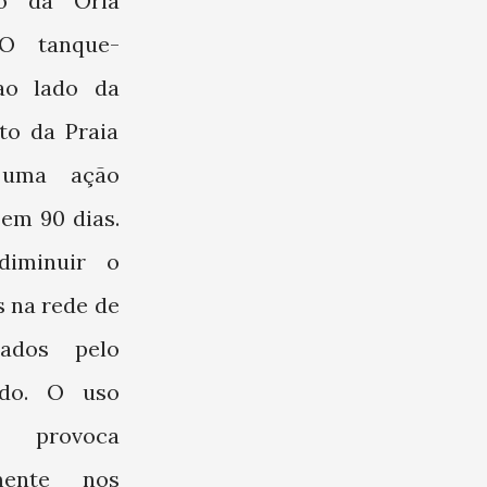
ão da Orla
 O tanque-
ao lado da
to da Praia
 uma ação
 em 90 dias.
diminuir o
 na rede de
ados pelo
ido. O uso
 provoca
lmente nos