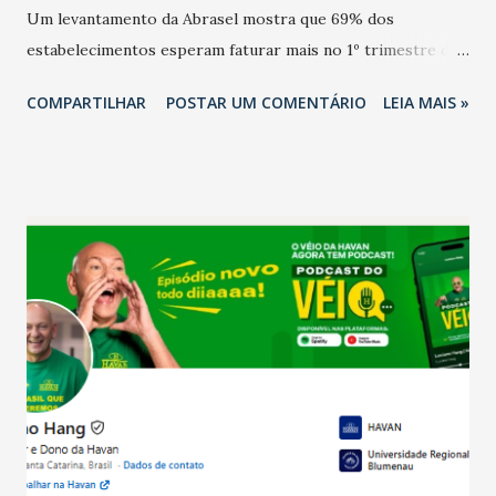
Um levantamento da Abrasel mostra que 69% dos
estabelecimentos esperam faturar mais no 1º trimestre de
2026 em comparação com o mesmo período de 2025. Em
COMPARTILHAR
POSTAR UM COMENTÁRIO
LEIA MAIS »
relação ao último trimestre deste ano, 56% também
projetam crescimento (foto Helena Lopes). A confiança do
setor é sustentada principalmente pelo desempenho
recente das empresas, impulsionado pelas
confraternizações de fim de ano e pelo pagamento do 13º
Salário para um número maior de trabalhadores, já que o
país tem a menor taxa de desemprego dos anos recentes.
Ainda segundo a Pesquisa, em novembro de 2025, 40% dos
bares e restaurantes operaram com lucro e outros 40%
registraram equilíbrio financeiro. Já o percentual de
estabelecimentos no prejuízo ficou em 19%, pouco abaixo
do observado no mês anterior. Outros 1% não existiam em
novembro. Em relação a outubro, o faturamento também