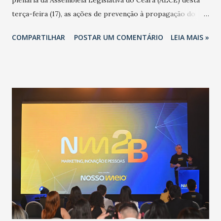
terça-feira (17), as ações de prevenção à propagação do
novo coronavírus (Covid-19) e as recentes medidas
COMPARTILHAR
POSTAR UM COMENTÁRIO
LEIA MAIS »
adotadas pelo Governo do Estado na contenção da
pandemia e atendimento aos enfermos. O secretário
informou que o Estado tem desenvolvido um plano de
contingência pautado em formas de reconhecimento da
população suspeita e de cuidados com os ambientes
públicos e domiciliares. “Nós não estamos vivendo uma
epidemia comum, como temos em todos os anos, com
aumento de casos de dengue, influenza ou H1N1. Trata-se
de uma epidemia com um vírus diferente, com um poder de
contaminação maior que outros coronavírus”, apontou o
secretário. Segundo ele, é uma epidemia com chance de
contaminação alta, podendo gerar um grande risco à
população e ao sistema de saúde. “Precisamos saber fazer a
estratificação do risco da doença, para não so...