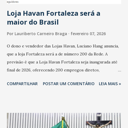
cresceu. De acordo com a pesquisa, 44% dos n...
Loja Havan Fortaleza será a
maior do Brasil
Por
Lauriberto Carneiro Braga
fevereiro 07, 2026
O dono e vendedor das Lojas Havan, Luciano Hang anuncia,
que a loja Fortaleza será a de número 200 da Rede. A
previsão é que a Loja Havan Fortaleza seja inaugurada até
final de 2026, oferecendo 200 empregos diretos,
totalizando na Rede 25 mil vendedores. A localização da
COMPARTILHAR
POSTAR UM COMENTÁRIO
LEIA MAIS »
Havan Fortaleza ainda não foi anunciada oficialmente, mas
fontes extraoficiais indicam, que será na Avenida
Washington Soares-Messejana. Uma coisa é certa: será a
maior loja Havan do Brasil.