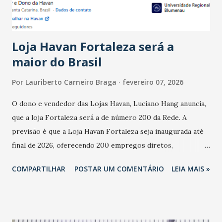
do observado no mês anterior. Outros 1% não existiam em
novembro. Em relação a outubro, o faturamento também
cresceu. De acordo com a pesquisa, 44% dos n...
Loja Havan Fortaleza será a
maior do Brasil
Por
Lauriberto Carneiro Braga
fevereiro 07, 2026
O dono e vendedor das Lojas Havan, Luciano Hang anuncia,
que a loja Fortaleza será a de número 200 da Rede. A
previsão é que a Loja Havan Fortaleza seja inaugurada até
final de 2026, oferecendo 200 empregos diretos,
totalizando na Rede 25 mil vendedores. A localização da
COMPARTILHAR
POSTAR UM COMENTÁRIO
LEIA MAIS »
Havan Fortaleza ainda não foi anunciada oficialmente, mas
fontes extraoficiais indicam, que será na Avenida
Washington Soares-Messejana. Uma coisa é certa: será a
maior loja Havan do Brasil.