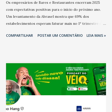
Os empresários de Bares e Restaurantes encerram 2025
com expectativas positivas para o início do próximo ano.
Um levantamento da Abrasel mostra que 69% dos
estabelecimentos esperam faturar mais no 1º trimestre de
2026 em comparação com o mesmo período de 2025. Em
COMPARTILHAR
POSTAR UM COMENTÁRIO
LEIA MAIS »
relação ao último trimestre deste ano, 56% também
projetam crescimento (foto Helena Lopes). A confiança do
setor é sustentada principalmente pelo desempenho
recente das empresas, impulsionado pelas
confraternizações de fim de ano e pelo pagamento do 13º
Salário para um número maior de trabalhadores, já que o
país tem a menor taxa de desemprego dos anos recentes.
Ainda segundo a Pesquisa, em novembro de 2025, 40% dos
bares e restaurantes operaram com lucro e outros 40%
registraram equilíbrio financeiro. Já o percentual de
estabelecimentos no prejuízo ficou em 19%, pouco abaixo