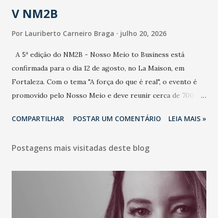
V NM2B
Por
Lauriberto Carneiro Braga
julho 20, 2026
A 5ª edição do NM2B - Nosso Meio to Business está
confirmada para o dia 12 de agosto, no La Maison, em
Fortaleza. Com o tema "A força do que é real", o evento é
promovido pelo Nosso Meio e deve reunir cerca de 700
participantes, entre executivos, empreendedores, gestores
COMPARTILHAR
POSTAR UM COMENTÁRIO
LEIA MAIS »
e lideranças do Mercado Nacional. Desde 2022, o NM2B
consolidou-se como um dos principais encontros do setor
Postagens mais visitadas deste blog
de negócios do Nordeste, reunindo profissionais de marcas
como Bradesco, Samsung, Carrefour, Banco do Nordeste,
LinkedIn, VISA, Grupo 3corações, TikTok e M. Dias Branco.
A nova edição chega em um momento em que autenticidade
e consistência ganham peso nas conversas sobre marca,