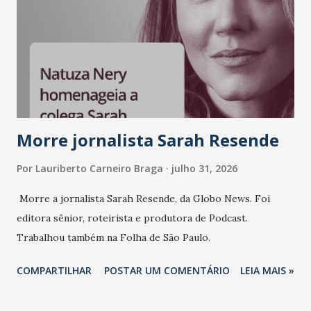
liderança e estratégia. - Vivemos um momento em que todo
mundo fala muito e poucos entregam de verdade. O NM2B
sempre existiu para dar palco a quem constrói com
consistência, e nesta edição isso fica ainda mais claro.
Vamos reforçar que ser genuíno sustenta a confiança entre
marcas, pessoas e mercado", afirma Tamires So...
Morre jornalista Sarah Resende
Por
Lauriberto Carneiro Braga
julho 31, 2026
Morre a jornalista Sarah Resende, da Globo News. Foi
editora sênior, roteirista e produtora de Podcast.
Trabalhou também na Folha de São Paulo.
COMPARTILHAR
POSTAR UM COMENTÁRIO
LEIA MAIS »