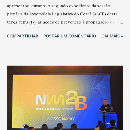
apresentou, durante o segundo expediente da sessão
plenária da Assembleia Legislativa do Ceará (ALCE) desta
terça-feira (17), as ações de prevenção à propagação do
novo coronavírus (Covid-19) e as recentes medidas
COMPARTILHAR
POSTAR UM COMENTÁRIO
LEIA MAIS »
adotadas pelo Governo do Estado na contenção da
pandemia e atendimento aos enfermos. O secretário
informou que o Estado tem desenvolvido um plano de
contingência pautado em formas de reconhecimento da
população suspeita e de cuidados com os ambientes
públicos e domiciliares. “Nós não estamos vivendo uma
epidemia comum, como temos em todos os anos, com
aumento de casos de dengue, influenza ou H1N1. Trata-se
de uma epidemia com um vírus diferente, com um poder de
contaminação maior que outros coronavírus”, apontou o
secretário. Segundo ele, é uma epidemia com chance de
contaminação alta, podendo gerar um grande risco à