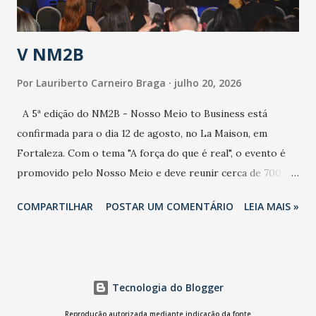
população e ao sistema de saúde. “Precisamos saber fazer a
estratificação do risco da doença, para não so...
V NM2B
Por
Lauriberto Carneiro Braga
julho 20, 2026
A 5ª edição do NM2B - Nosso Meio to Business está
confirmada para o dia 12 de agosto, no La Maison, em
Fortaleza. Com o tema "A força do que é real", o evento é
promovido pelo Nosso Meio e deve reunir cerca de 700
participantes, entre executivos, empreendedores, gestores
COMPARTILHAR
POSTAR UM COMENTÁRIO
LEIA MAIS »
e lideranças do Mercado Nacional. Desde 2022, o NM2B
consolidou-se como um dos principais encontros do setor
de negócios do Nordeste, reunindo profissionais de marcas
como Bradesco, Samsung, Carrefour, Banco do Nordeste,
Tecnologia do Blogger
LinkedIn, VISA, Grupo 3corações, TikTok e M. Dias Branco.
A nova edição chega em um momento em que autenticidade
Reprodução autorizada mediante indicação da fonte