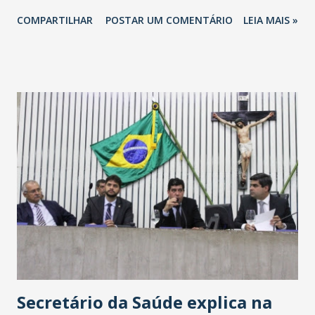
totalizando na Rede 25 mil vendedores. A localização da
COMPARTILHAR
POSTAR UM COMENTÁRIO
LEIA MAIS »
Havan Fortaleza ainda não foi anunciada oficialmente, mas
fontes extraoficiais indicam, que será na Avenida
Washington Soares-Messejana. Uma coisa é certa: será a
maior loja Havan do Brasil.
Secretário da Saúde explica na