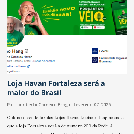
Salário para um número maior de trabalhadores, já que o
país tem a menor taxa de desemprego dos anos recentes.
Ainda segundo a Pesquisa, em novembro de 2025, 40% dos
bares e restaurantes operaram com lucro e outros 40%
registraram equilíbrio financeiro. Já o percentual de
estabelecimentos no prejuízo ficou em 19%, pouco abaixo
do observado no mês anterior. Outros 1% não existiam em
novembro. Em relação a outubro, o faturamento também
cresceu. De acordo com a pesquisa, 44% dos n...
Loja Havan Fortaleza será a
maior do Brasil
Por
Lauriberto Carneiro Braga
fevereiro 07, 2026
O dono e vendedor das Lojas Havan, Luciano Hang anuncia,
que a loja Fortaleza será a de número 200 da Rede. A