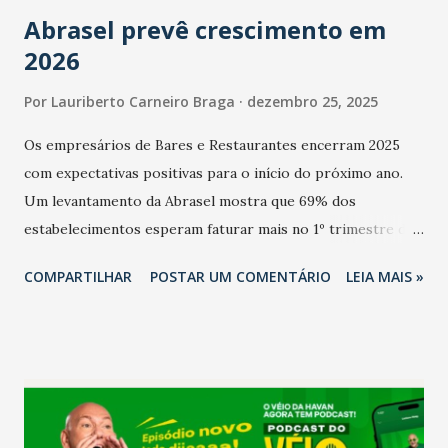
Abrasel prevê crescimento em
2026
Por
Lauriberto Carneiro Braga
dezembro 25, 2025
Os empresários de Bares e Restaurantes encerram 2025
com expectativas positivas para o início do próximo ano.
Um levantamento da Abrasel mostra que 69% dos
estabelecimentos esperam faturar mais no 1º trimestre de
2026 em comparação com o mesmo período de 2025. Em
COMPARTILHAR
POSTAR UM COMENTÁRIO
LEIA MAIS »
relação ao último trimestre deste ano, 56% também
projetam crescimento (foto Helena Lopes). A confiança do
setor é sustentada principalmente pelo desempenho
recente das empresas, impulsionado pelas
confraternizações de fim de ano e pelo pagamento do 13º
Salário para um número maior de trabalhadores, já que o