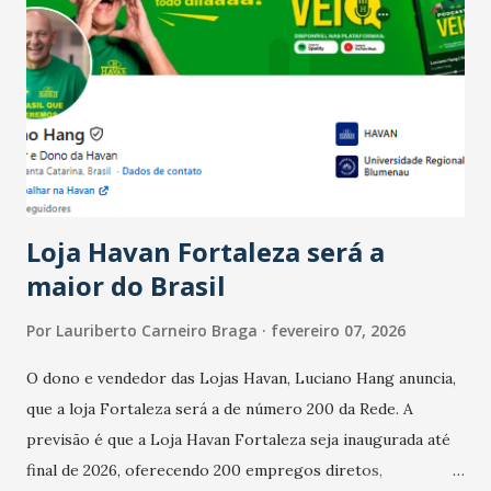
país tem a menor taxa de desemprego dos anos recentes.
Ainda segundo a Pesquisa, em novembro de 2025, 40% dos
bares e restaurantes operaram com lucro e outros 40%
registraram equilíbrio financeiro. Já o percentual de
estabelecimentos no prejuízo ficou em 19%, pouco abaixo
do observado no mês anterior. Outros 1% não existiam em
novembro. Em relação a outubro, o faturamento também
cresceu. De acordo com a pesquisa, 44% dos n...
Loja Havan Fortaleza será a
maior do Brasil
Por
Lauriberto Carneiro Braga
fevereiro 07, 2026
O dono e vendedor das Lojas Havan, Luciano Hang anuncia,
que a loja Fortaleza será a de número 200 da Rede. A
previsão é que a Loja Havan Fortaleza seja inaugurada até
final de 2026, oferecendo 200 empregos diretos,