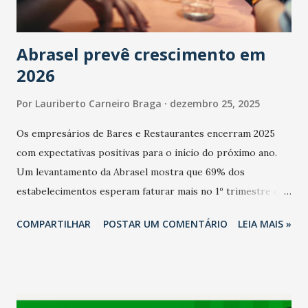
Abrasel prevê crescimento em
2026
Por
Lauriberto Carneiro Braga
dezembro 25, 2025
Os empresários de Bares e Restaurantes encerram 2025
com expectativas positivas para o início do próximo ano.
Um levantamento da Abrasel mostra que 69% dos
estabelecimentos esperam faturar mais no 1º trimestre de
2026 em comparação com o mesmo período de 2025. Em
COMPARTILHAR
POSTAR UM COMENTÁRIO
LEIA MAIS »
relação ao último trimestre deste ano, 56% também
projetam crescimento (foto Helena Lopes). A confiança do
setor é sustentada principalmente pelo desempenho
recente das empresas, impulsionado pelas
confraternizações de fim de ano e pelo pagamento do 13º