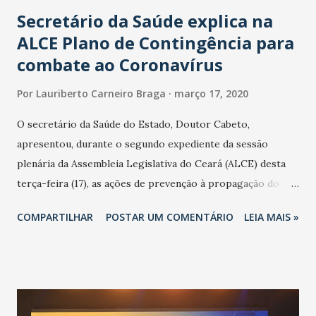
Secretário da Saúde explica na
ALCE Plano de Contingência para
combate ao Coronavírus
Por
Lauriberto Carneiro Braga
março 17, 2020
O secretário da Saúde do Estado, Doutor Cabeto,
apresentou, durante o segundo expediente da sessão
plenária da Assembleia Legislativa do Ceará (ALCE) desta
terça-feira (17), as ações de prevenção à propagação do
novo coronavírus (Covid-19) e as recentes medidas
COMPARTILHAR
POSTAR UM COMENTÁRIO
LEIA MAIS »
adotadas pelo Governo do Estado na contenção da
pandemia e atendimento aos enfermos. O secretário
informou que o Estado tem desenvolvido um plano de
contingência pautado em formas de reconhecimento da
população suspeita e de cuidados com os ambientes