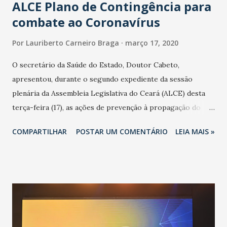
ALCE Plano de Contingência para
combate ao Coronavírus
Por
Lauriberto Carneiro Braga
março 17, 2020
O secretário da Saúde do Estado, Doutor Cabeto,
apresentou, durante o segundo expediente da sessão
plenária da Assembleia Legislativa do Ceará (ALCE) desta
terça-feira (17), as ações de prevenção à propagação do
novo coronavírus (Covid-19) e as recentes medidas
COMPARTILHAR
POSTAR UM COMENTÁRIO
LEIA MAIS »
adotadas pelo Governo do Estado na contenção da
pandemia e atendimento aos enfermos. O secretário
informou que o Estado tem desenvolvido um plano de
contingência pautado em formas de reconhecimento da
população suspeita e de cuidados com os ambientes
públicos e domiciliares. “Nós não estamos vivendo uma
epidemia comum, como temos em todos os anos, com