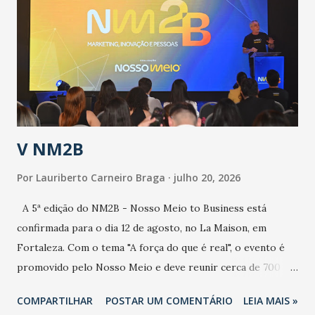
aumento de casos de dengue, influenza ou H1N1. Trata-se
de uma epidemia com um vírus diferente, com um poder de
contaminação maior que outros coronavírus”, apontou o
secretário. Segundo ele, é uma epidemia com chance de
contaminação alta, podendo gerar um grande risco à
população e ao sistema de saúde. “Precisamos saber fazer a
estratificação do risco da doença, para não so...
V NM2B
Por
Lauriberto Carneiro Braga
julho 20, 2026
A 5ª edição do NM2B - Nosso Meio to Business está
confirmada para o dia 12 de agosto, no La Maison, em
Fortaleza. Com o tema "A força do que é real", o evento é
promovido pelo Nosso Meio e deve reunir cerca de 700
participantes, entre executivos, empreendedores, gestores
COMPARTILHAR
POSTAR UM COMENTÁRIO
LEIA MAIS »
e lideranças do Mercado Nacional. Desde 2022, o NM2B