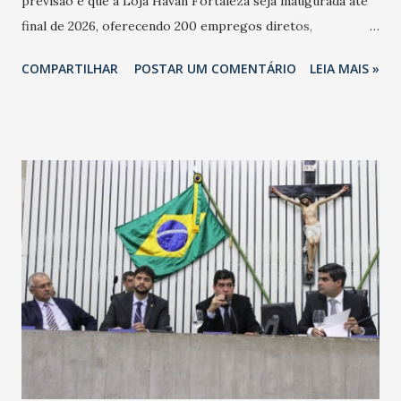
previsão é que a Loja Havan Fortaleza seja inaugurada até
final de 2026, oferecendo 200 empregos diretos,
totalizando na Rede 25 mil vendedores. A localização da
COMPARTILHAR
POSTAR UM COMENTÁRIO
LEIA MAIS »
Havan Fortaleza ainda não foi anunciada oficialmente, mas
fontes extraoficiais indicam, que será na Avenida
Washington Soares-Messejana. Uma coisa é certa: será a
maior loja Havan do Brasil.