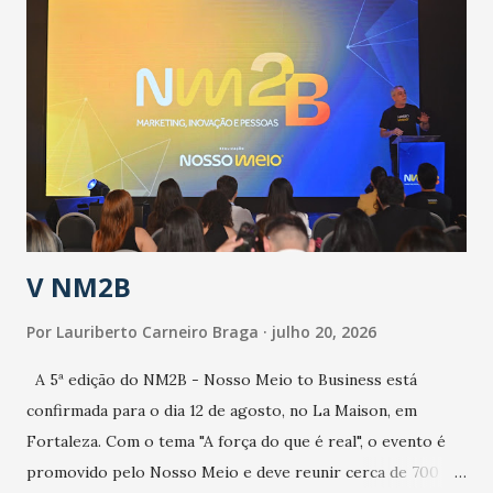
públicos e domiciliares. “Nós não estamos vivendo uma
epidemia comum, como temos em todos os anos, com
aumento de casos de dengue, influenza ou H1N1. Trata-se
de uma epidemia com um vírus diferente, com um poder de
contaminação maior que outros coronavírus”, apontou o
secretário. Segundo ele, é uma epidemia com chance de
contaminação alta, podendo gerar um grande risco à
população e ao sistema de saúde. “Precisamos saber fazer a
estratificação do risco da doença, para não so...
V NM2B
Por
Lauriberto Carneiro Braga
julho 20, 2026
A 5ª edição do NM2B - Nosso Meio to Business está
confirmada para o dia 12 de agosto, no La Maison, em
Fortaleza. Com o tema "A força do que é real", o evento é
promovido pelo Nosso Meio e deve reunir cerca de 700