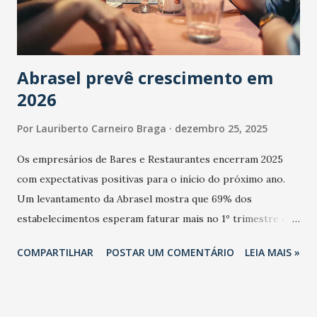
Abrasel prevê crescimento em
2026
Por
Lauriberto Carneiro Braga
dezembro 25, 2025
Os empresários de Bares e Restaurantes encerram 2025
com expectativas positivas para o início do próximo ano.
Um levantamento da Abrasel mostra que 69% dos
estabelecimentos esperam faturar mais no 1º trimestre de
2026 em comparação com o mesmo período de 2025. Em
COMPARTILHAR
POSTAR UM COMENTÁRIO
LEIA MAIS »
relação ao último trimestre deste ano, 56% também
projetam crescimento (foto Helena Lopes). A confiança do
setor é sustentada principalmente pelo desempenho