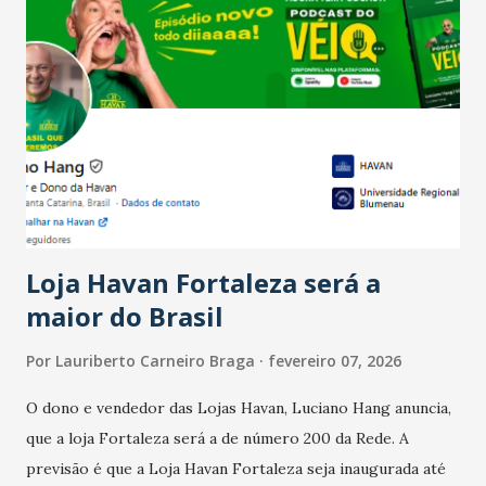
Salário para um número maior de trabalhadores, já que o
país tem a menor taxa de desemprego dos anos recentes.
Ainda segundo a Pesquisa, em novembro de 2025, 40% dos
bares e restaurantes operaram com lucro e outros 40%
registraram equilíbrio financeiro. Já o percentual de
estabelecimentos no prejuízo ficou em 19%, pouco abaixo
do observado no mês anterior. Outros 1% não existiam em
novembro. Em relação a outubro, o faturamento também
cresceu. De acordo com a pesquisa, 44% dos n...
Loja Havan Fortaleza será a
maior do Brasil
Por
Lauriberto Carneiro Braga
fevereiro 07, 2026
O dono e vendedor das Lojas Havan, Luciano Hang anuncia,
que a loja Fortaleza será a de número 200 da Rede. A
previsão é que a Loja Havan Fortaleza seja inaugurada até