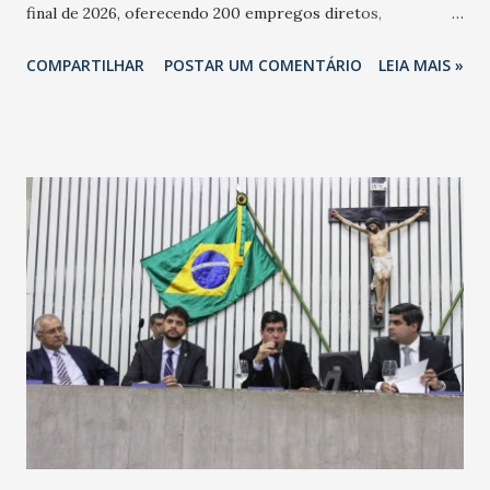
final de 2026, oferecendo 200 empregos diretos,
totalizando na Rede 25 mil vendedores. A localização da
COMPARTILHAR
POSTAR UM COMENTÁRIO
LEIA MAIS »
Havan Fortaleza ainda não foi anunciada oficialmente, mas
fontes extraoficiais indicam, que será na Avenida
Washington Soares-Messejana. Uma coisa é certa: será a
maior loja Havan do Brasil.