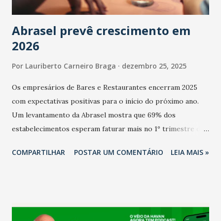
Abrasel prevê crescimento em
2026
Por
Lauriberto Carneiro Braga
dezembro 25, 2025
Os empresários de Bares e Restaurantes encerram 2025
com expectativas positivas para o início do próximo ano.
Um levantamento da Abrasel mostra que 69% dos
estabelecimentos esperam faturar mais no 1º trimestre de
2026 em comparação com o mesmo período de 2025. Em
COMPARTILHAR
POSTAR UM COMENTÁRIO
LEIA MAIS »
relação ao último trimestre deste ano, 56% também
projetam crescimento (foto Helena Lopes). A confiança do
setor é sustentada principalmente pelo desempenho
recente das empresas, impulsionado pelas
confraternizações de fim de ano e pelo pagamento do 13º