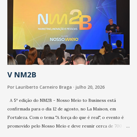
epidemia comum, como temos em todos os anos, com
aumento de casos de dengue, influenza ou H1N1. Trata-se
de uma epidemia com um vírus diferente, com um poder de
contaminação maior que outros coronavírus”, apontou o
secretário. Segundo ele, é uma epidemia com chance de
contaminação alta, podendo gerar um grande risco à
população e ao sistema de saúde. “Precisamos saber fazer a
estratificação do risco da doença, para não so...
V NM2B
Por
Lauriberto Carneiro Braga
julho 20, 2026
A 5ª edição do NM2B - Nosso Meio to Business está
confirmada para o dia 12 de agosto, no La Maison, em
Fortaleza. Com o tema "A força do que é real", o evento é
promovido pelo Nosso Meio e deve reunir cerca de 700
participantes, entre executivos, empreendedores, gestores