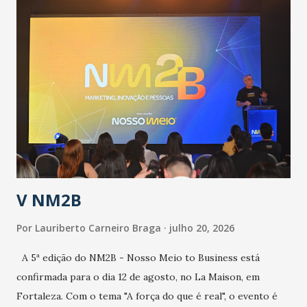
população suspeita e de cuidados com os ambientes
públicos e domiciliares. “Nós não estamos vivendo uma
epidemia comum, como temos em todos os anos, com
aumento de casos de dengue, influenza ou H1N1. Trata-se
de uma epidemia com um vírus diferente, com um poder de
contaminação maior que outros coronavírus”, apontou o
secretário. Segundo ele, é uma epidemia com chance de
contaminação alta, podendo gerar um grande risco à
população e ao sistema de saúde. “Precisamos saber fazer a
estratificação do risco da doença, para não so...
V NM2B
Por
Lauriberto Carneiro Braga
julho 20, 2026
A 5ª edição do NM2B - Nosso Meio to Business está
confirmada para o dia 12 de agosto, no La Maison, em
Fortaleza. Com o tema "A força do que é real", o evento é