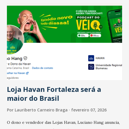
recente das empresas, impulsionado pelas
confraternizações de fim de ano e pelo pagamento do 13º
Salário para um número maior de trabalhadores, já que o
país tem a menor taxa de desemprego dos anos recentes.
Ainda segundo a Pesquisa, em novembro de 2025, 40% dos
bares e restaurantes operaram com lucro e outros 40%
registraram equilíbrio financeiro. Já o percentual de
estabelecimentos no prejuízo ficou em 19%, pouco abaixo
do observado no mês anterior. Outros 1% não existiam em
novembro. Em relação a outubro, o faturamento também
cresceu. De acordo com a pesquisa, 44% dos n...
Loja Havan Fortaleza será a
maior do Brasil
Por
Lauriberto Carneiro Braga
fevereiro 07, 2026
O dono e vendedor das Lojas Havan, Luciano Hang anuncia,