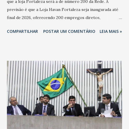
que a loja Fortaleza será a de número 200 da Rede. A
previsão é que a Loja Havan Fortaleza seja inaugurada até
final de 2026, oferecendo 200 empregos diretos,
totalizando na Rede 25 mil vendedores. A localização da
COMPARTILHAR
POSTAR UM COMENTÁRIO
LEIA MAIS »
Havan Fortaleza ainda não foi anunciada oficialmente, mas
fontes extraoficiais indicam, que será na Avenida
Washington Soares-Messejana. Uma coisa é certa: será a
maior loja Havan do Brasil.