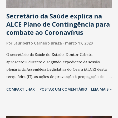
Secretário da Saúde explica na
ALCE Plano de Contingência para
combate ao Coronavírus
Por
Lauriberto Carneiro Braga
março 17, 2020
O secretário da Saúde do Estado, Doutor Cabeto,
apresentou, durante o segundo expediente da sessão
plenária da Assembleia Legislativa do Ceará (ALCE) desta
terça-feira (17), as ações de prevenção à propagação do
novo coronavírus (Covid-19) e as recentes medidas
COMPARTILHAR
POSTAR UM COMENTÁRIO
LEIA MAIS »
adotadas pelo Governo do Estado na contenção da
pandemia e atendimento aos enfermos. O secretário
informou que o Estado tem desenvolvido um plano de
contingência pautado em formas de reconhecimento da