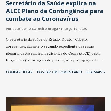
Secretário da Saúde explica na
ALCE Plano de Contingência para
combate ao Coronavírus
Por
Lauriberto Carneiro Braga
março 17, 2020
O secretário da Saúde do Estado, Doutor Cabeto,
apresentou, durante o segundo expediente da sessão
plenária da Assembleia Legislativa do Ceará (ALCE) desta
terça-feira (17), as ações de prevenção à propagação do
novo coronavírus (Covid-19) e as recentes medidas
COMPARTILHAR
POSTAR UM COMENTÁRIO
LEIA MAIS »
adotadas pelo Governo do Estado na contenção da
pandemia e atendimento aos enfermos. O secretário
informou que o Estado tem desenvolvido um plano de
contingência pautado em formas de reconhecimento da
população suspeita e de cuidados com os ambientes
públicos e domiciliares. “Nós não estamos vivendo uma