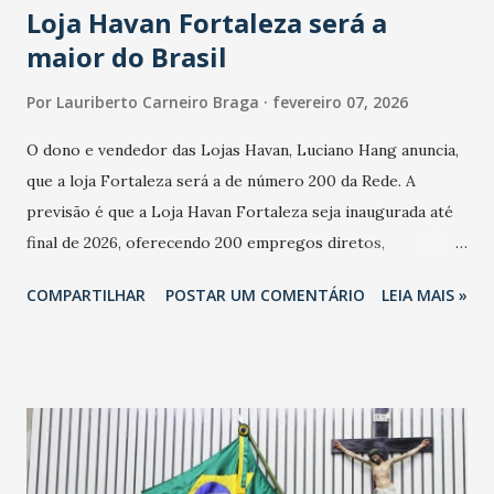
Loja Havan Fortaleza será a
maior do Brasil
Por
Lauriberto Carneiro Braga
fevereiro 07, 2026
O dono e vendedor das Lojas Havan, Luciano Hang anuncia,
que a loja Fortaleza será a de número 200 da Rede. A
previsão é que a Loja Havan Fortaleza seja inaugurada até
final de 2026, oferecendo 200 empregos diretos,
totalizando na Rede 25 mil vendedores. A localização da
COMPARTILHAR
POSTAR UM COMENTÁRIO
LEIA MAIS »
Havan Fortaleza ainda não foi anunciada oficialmente, mas
fontes extraoficiais indicam, que será na Avenida
Washington Soares-Messejana. Uma coisa é certa: será a
maior loja Havan do Brasil.