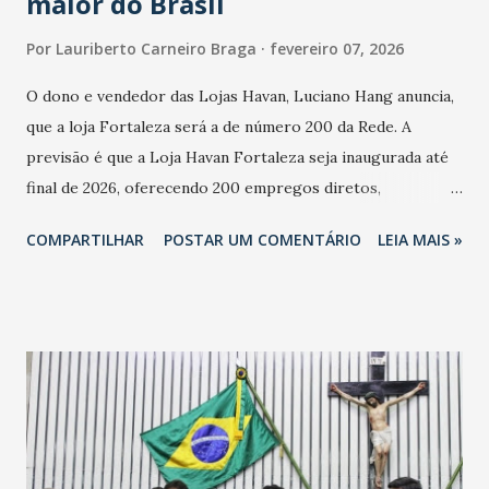
maior do Brasil
Por
Lauriberto Carneiro Braga
fevereiro 07, 2026
O dono e vendedor das Lojas Havan, Luciano Hang anuncia,
que a loja Fortaleza será a de número 200 da Rede. A
previsão é que a Loja Havan Fortaleza seja inaugurada até
final de 2026, oferecendo 200 empregos diretos,
totalizando na Rede 25 mil vendedores. A localização da
COMPARTILHAR
POSTAR UM COMENTÁRIO
LEIA MAIS »
Havan Fortaleza ainda não foi anunciada oficialmente, mas
fontes extraoficiais indicam, que será na Avenida
Washington Soares-Messejana. Uma coisa é certa: será a
maior loja Havan do Brasil.