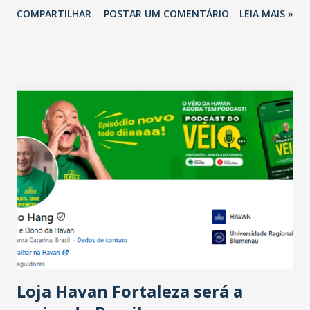
2026 em comparação com o mesmo período de 2025. Em
COMPARTILHAR
POSTAR UM COMENTÁRIO
LEIA MAIS »
relação ao último trimestre deste ano, 56% também
projetam crescimento (foto Helena Lopes). A confiança do
setor é sustentada principalmente pelo desempenho
recente das empresas, impulsionado pelas
confraternizações de fim de ano e pelo pagamento do 13º
Salário para um número maior de trabalhadores, já que o
país tem a menor taxa de desemprego dos anos recentes.
Ainda segundo a Pesquisa, em novembro de 2025, 40% dos
bares e restaurantes operaram com lucro e outros 40%
registraram equilíbrio financeiro. Já o percentual de
estabelecimentos no prejuízo ficou em 19%, pouco abaixo
do observado no mês anterior. Outros 1% não existiam em
novembro. Em relação a outubro, o faturamento também
cresceu. De acordo com a pesquisa, 44% dos n...
Loja Havan Fortaleza será a