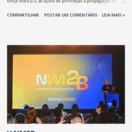
terça-feira (17), as ações de prevenção à propagação do
novo coronavírus (Covid-19) e as recentes medidas
COMPARTILHAR
POSTAR UM COMENTÁRIO
LEIA MAIS »
adotadas pelo Governo do Estado na contenção da
pandemia e atendimento aos enfermos. O secretário
informou que o Estado tem desenvolvido um plano de
contingência pautado em formas de reconhecimento da
população suspeita e de cuidados com os ambientes
públicos e domiciliares. “Nós não estamos vivendo uma
epidemia comum, como temos em todos os anos, com
aumento de casos de dengue, influenza ou H1N1. Trata-se
de uma epidemia com um vírus diferente, com um poder de
contaminação maior que outros coronavírus”, apontou o
secretário. Segundo ele, é uma epidemia com chance de
contaminação alta, podendo gerar um grande risco à
população e ao sistema de saúde. “Precisamos saber fazer a
estratificação do risco da doença, para não so...