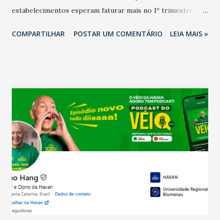
estabelecimentos esperam faturar mais no 1º trimestre de
2026 em comparação com o mesmo período de 2025. Em
COMPARTILHAR
POSTAR UM COMENTÁRIO
LEIA MAIS »
relação ao último trimestre deste ano, 56% também
projetam crescimento (foto Helena Lopes). A confiança do
setor é sustentada principalmente pelo desempenho
recente das empresas, impulsionado pelas
confraternizações de fim de ano e pelo pagamento do 13º
Salário para um número maior de trabalhadores, já que o
país tem a menor taxa de desemprego dos anos recentes.
Ainda segundo a Pesquisa, em novembro de 2025, 40% dos
bares e restaurantes operaram com lucro e outros 40%
registraram equilíbrio financeiro. Já o percentual de
estabelecimentos no prejuízo ficou em 19%, pouco abaixo
do observado no mês anterior. Outros 1% não existiam em
novembro. Em relação a outubro, o faturamento também
cresceu. De acordo com a pesquisa, 44% dos n...