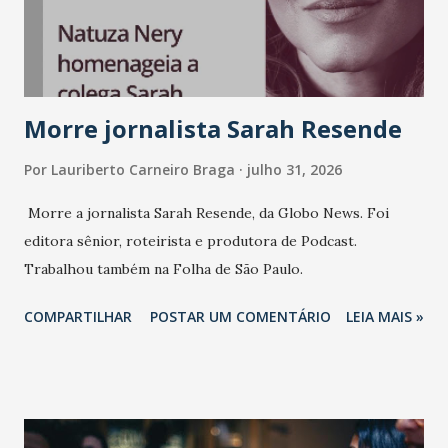
consistência, e nesta edição isso fica ainda mais claro.
Vamos reforçar que ser genuíno sustenta a confiança entre
marcas, pessoas e mercado", afirma Tamires So...
Morre jornalista Sarah Resende
Por
Lauriberto Carneiro Braga
julho 31, 2026
Morre a jornalista Sarah Resende, da Globo News. Foi
editora sênior, roteirista e produtora de Podcast.
Trabalhou também na Folha de São Paulo.
COMPARTILHAR
POSTAR UM COMENTÁRIO
LEIA MAIS »