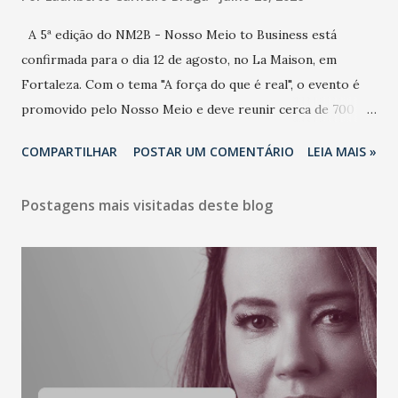
A 5ª edição do NM2B - Nosso Meio to Business está
confirmada para o dia 12 de agosto, no La Maison, em
Fortaleza. Com o tema "A força do que é real", o evento é
promovido pelo Nosso Meio e deve reunir cerca de 700
participantes, entre executivos, empreendedores, gestores
COMPARTILHAR
POSTAR UM COMENTÁRIO
LEIA MAIS »
e lideranças do Mercado Nacional. Desde 2022, o NM2B
consolidou-se como um dos principais encontros do setor
Postagens mais visitadas deste blog
de negócios do Nordeste, reunindo profissionais de marcas
como Bradesco, Samsung, Carrefour, Banco do Nordeste,
LinkedIn, VISA, Grupo 3corações, TikTok e M. Dias Branco.
A nova edição chega em um momento em que autenticidade
e consistência ganham peso nas conversas sobre marca,
liderança e estratégia. - Vivemos um momento em que todo
mundo fala muito e poucos entregam de verdade. O NM2B
sempre existiu para dar palco a quem constrói com