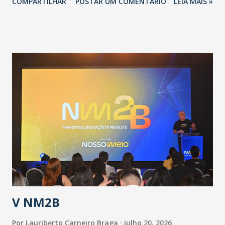
COMPARTILHAR
POSTAR UM COMENTÁRIO
LEIA MAIS »
adotadas pelo Governo do Estado na contenção da
pandemia e atendimento aos enfermos. O secretário
informou que o Estado tem desenvolvido um plano de
contingência pautado em formas de reconhecimento da
população suspeita e de cuidados com os ambientes
públicos e domiciliares. “Nós não estamos vivendo uma
epidemia comum, como temos em todos os anos, com
aumento de casos de dengue, influenza ou H1N1. Trata-se
de uma epidemia com um vírus diferente, com um poder de
contaminação maior que outros coronavírus”, apontou o
secretário. Segundo ele, é uma epidemia com chance de
contaminação alta, podendo gerar um grande risco à
população e ao sistema de saúde. “Precisamos saber fazer a
estratificação do risco da doença, para não so...
V NM2B
Por
Lauriberto Carneiro Braga
julho 20, 2026