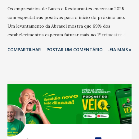
Os empresários de Bares e Restaurantes encerram 2025
com expectativas positivas para o início do próximo ano.
Um levantamento da Abrasel mostra que 69% dos
estabelecimentos esperam faturar mais no 1º trimestre de
2026 em comparação com o mesmo período de 2025. Em
COMPARTILHAR
POSTAR UM COMENTÁRIO
LEIA MAIS »
relação ao último trimestre deste ano, 56% também
projetam crescimento (foto Helena Lopes). A confiança do
setor é sustentada principalmente pelo desempenho
recente das empresas, impulsionado pelas
confraternizações de fim de ano e pelo pagamento do 13º
Salário para um número maior de trabalhadores, já que o
país tem a menor taxa de desemprego dos anos recentes.
Ainda segundo a Pesquisa, em novembro de 2025, 40% dos
bares e restaurantes operaram com lucro e outros 40%
registraram equilíbrio financeiro. Já o percentual de