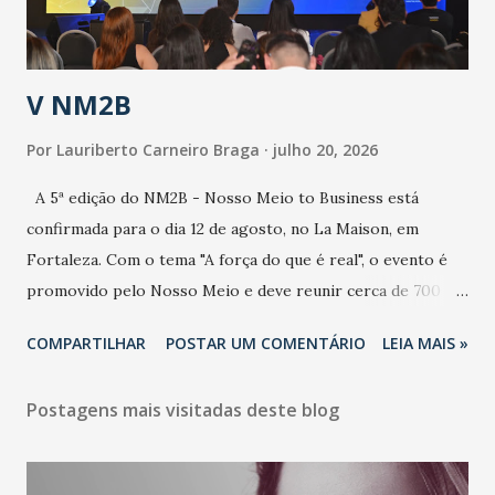
contaminação alta, podendo gerar um grande risco à
população e ao sistema de saúde. “Precisamos saber fazer a
estratificação do risco da doença, para não so...
V NM2B
Por
Lauriberto Carneiro Braga
julho 20, 2026
A 5ª edição do NM2B - Nosso Meio to Business está
confirmada para o dia 12 de agosto, no La Maison, em
Fortaleza. Com o tema "A força do que é real", o evento é
promovido pelo Nosso Meio e deve reunir cerca de 700
participantes, entre executivos, empreendedores, gestores
COMPARTILHAR
POSTAR UM COMENTÁRIO
LEIA MAIS »
e lideranças do Mercado Nacional. Desde 2022, o NM2B
consolidou-se como um dos principais encontros do setor
Postagens mais visitadas deste blog
de negócios do Nordeste, reunindo profissionais de marcas
como Bradesco, Samsung, Carrefour, Banco do Nordeste,
LinkedIn, VISA, Grupo 3corações, TikTok e M. Dias Branco.