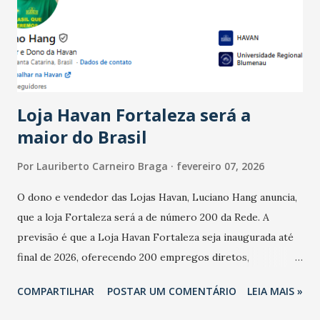
registraram equilíbrio financeiro. Já o percentual de
estabelecimentos no prejuízo ficou em 19%, pouco abaixo
do observado no mês anterior. Outros 1% não existiam em
novembro. Em relação a outubro, o faturamento também
cresceu. De acordo com a pesquisa, 44% dos n...
Loja Havan Fortaleza será a
maior do Brasil
Por
Lauriberto Carneiro Braga
fevereiro 07, 2026
O dono e vendedor das Lojas Havan, Luciano Hang anuncia,
que a loja Fortaleza será a de número 200 da Rede. A
previsão é que a Loja Havan Fortaleza seja inaugurada até
final de 2026, oferecendo 200 empregos diretos,
totalizando na Rede 25 mil vendedores. A localização da
COMPARTILHAR
POSTAR UM COMENTÁRIO
LEIA MAIS »
Havan Fortaleza ainda não foi anunciada oficialmente, mas
fontes extraoficiais indicam, que será na Avenida