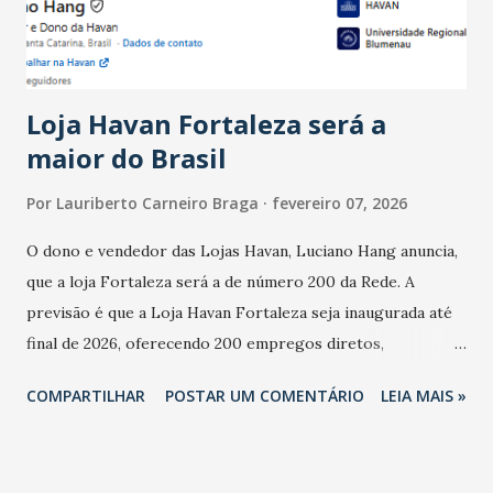
estabelecimentos no prejuízo ficou em 19%, pouco abaixo
do observado no mês anterior. Outros 1% não existiam em
novembro. Em relação a outubro, o faturamento também
cresceu. De acordo com a pesquisa, 44% dos n...
Loja Havan Fortaleza será a
maior do Brasil
Por
Lauriberto Carneiro Braga
fevereiro 07, 2026
O dono e vendedor das Lojas Havan, Luciano Hang anuncia,
que a loja Fortaleza será a de número 200 da Rede. A
previsão é que a Loja Havan Fortaleza seja inaugurada até
final de 2026, oferecendo 200 empregos diretos,
totalizando na Rede 25 mil vendedores. A localização da
COMPARTILHAR
POSTAR UM COMENTÁRIO
LEIA MAIS »
Havan Fortaleza ainda não foi anunciada oficialmente, mas
fontes extraoficiais indicam, que será na Avenida
Washington Soares-Messejana. Uma coisa é certa: será a