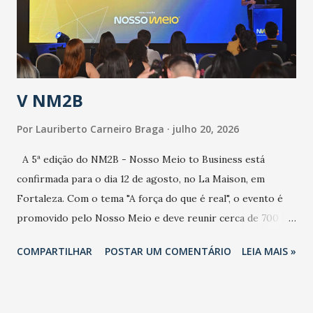
contaminação maior que outros coronavírus”, apontou o
secretário. Segundo ele, é uma epidemia com chance de
contaminação alta, podendo gerar um grande risco à
população e ao sistema de saúde. “Precisamos saber fazer a
estratificação do risco da doença, para não so...
V NM2B
Por
Lauriberto Carneiro Braga
julho 20, 2026
A 5ª edição do NM2B - Nosso Meio to Business está
confirmada para o dia 12 de agosto, no La Maison, em
Fortaleza. Com o tema "A força do que é real", o evento é
promovido pelo Nosso Meio e deve reunir cerca de 700
participantes, entre executivos, empreendedores, gestores
COMPARTILHAR
POSTAR UM COMENTÁRIO
LEIA MAIS »
e lideranças do Mercado Nacional. Desde 2022, o NM2B
consolidou-se como um dos principais encontros do setor
de negócios do Nordeste, reunindo profissionais de marcas