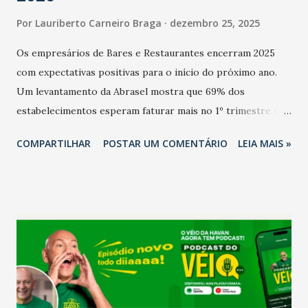
Por
Lauriberto Carneiro Braga
dezembro 25, 2025
Os empresários de Bares e Restaurantes encerram 2025
com expectativas positivas para o início do próximo ano.
Um levantamento da Abrasel mostra que 69% dos
estabelecimentos esperam faturar mais no 1º trimestre de
2026 em comparação com o mesmo período de 2025. Em
COMPARTILHAR
POSTAR UM COMENTÁRIO
LEIA MAIS »
relação ao último trimestre deste ano, 56% também
projetam crescimento (foto Helena Lopes). A confiança do
setor é sustentada principalmente pelo desempenho
recente das empresas, impulsionado pelas
confraternizações de fim de ano e pelo pagamento do 13º
Salário para um número maior de trabalhadores, já que o
país tem a menor taxa de desemprego dos anos recentes.
Ainda segundo a Pesquisa, em novembro de 2025, 40% dos
bares e restaurantes operaram com lucro e outros 40%