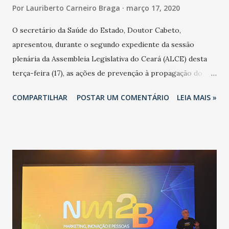
Por
Lauriberto Carneiro Braga
março 17, 2020
O secretário da Saúde do Estado, Doutor Cabeto,
apresentou, durante o segundo expediente da sessão
plenária da Assembleia Legislativa do Ceará (ALCE) desta
terça-feira (17), as ações de prevenção à propagação do
novo coronavírus (Covid-19) e as recentes medidas
COMPARTILHAR
POSTAR UM COMENTÁRIO
LEIA MAIS »
adotadas pelo Governo do Estado na contenção da
pandemia e atendimento aos enfermos. O secretário
informou que o Estado tem desenvolvido um plano de
contingência pautado em formas de reconhecimento da
população suspeita e de cuidados com os ambientes
públicos e domiciliares. “Nós não estamos vivendo uma
epidemia comum, como temos em todos os anos, com
aumento de casos de dengue, influenza ou H1N1. Trata-se
de uma epidemia com um vírus diferente, com um poder de