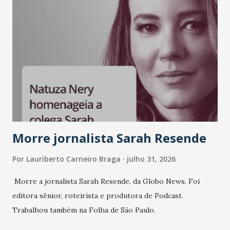
A nova edição chega em um momento em que autenticidade
e consistência ganham peso nas conversas sobre marca,
liderança e estratégia. - Vivemos um momento em que todo
mundo fala muito e poucos entregam de verdade. O NM2B
sempre existiu para dar palco a quem constrói com
consistência, e nesta edição isso fica ainda mais claro.
Vamos reforçar que ser genuíno sustenta a confiança entre
marcas, pessoas e mercado", afirma Tamires So...
Morre jornalista Sarah Resende
Por
Lauriberto Carneiro Braga
julho 31, 2026
Morre a jornalista Sarah Resende, da Globo News. Foi
editora sênior, roteirista e produtora de Podcast.
Trabalhou também na Folha de São Paulo.