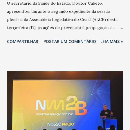
O secretário da Saúde do Estado, Doutor Cabeto,
apresentou, durante o segundo expediente da sessão
plenária da Assembleia Legislativa do Ceará (ALCE) desta
terça-feira (17), as ações de prevenção à propagação do
novo coronavírus (Covid-19) e as recentes medidas
COMPARTILHAR
POSTAR UM COMENTÁRIO
LEIA MAIS »
adotadas pelo Governo do Estado na contenção da
pandemia e atendimento aos enfermos. O secretário
informou que o Estado tem desenvolvido um plano de
contingência pautado em formas de reconhecimento da
população suspeita e de cuidados com os ambientes
públicos e domiciliares. “Nós não estamos vivendo uma
epidemia comum, como temos em todos os anos, com
aumento de casos de dengue, influenza ou H1N1. Trata-se
de uma epidemia com um vírus diferente, com um poder de
contaminação maior que outros coronavírus”, apontou o
secretário. Segundo ele, é uma epidemia com chance de