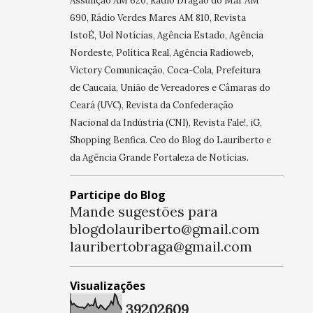
Assunção AM 620, Rádio Dragão do Mar AM
690, Rádio Verdes Mares AM 810, Revista
IstoÉ, Uol Notícias, Agência Estado, Agência
Nordeste, Política Real, Agência Radioweb,
Victory Comunicação, Coca-Cola, Prefeitura
de Caucaia, União de Vereadores e Câmaras do
Ceará (UVC), Revista da Confederação
Nacional da Indústria (CNI), Revista Fale!, iG,
Shopping Benfica. Ceo do Blog do Lauriberto e
da Agência Grande Fortaleza de Notícias.
Participe do Blog
Mande sugestões para
blogdolauriberto@gmail.com
lauribertobraga@gmail.com
Visualizações
3
9
2
0
2
6
0
9