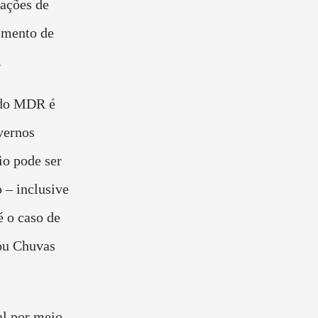
 ações de
cimento de
.
 do MDR é
vernos
io pode ser
 – inclusive
é o caso de
 ou Chuvas
al por meio