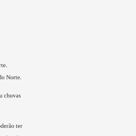
te.
do Norte.
u chuvas
derão ter