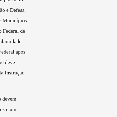
ção e Defesa
e Municípios
o Federal de
Calamidade
Federal após
ue deve
la Instrução
is devem
nos e um