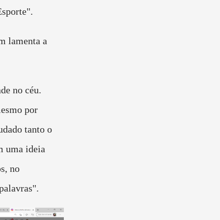
Esporte".
ém lamenta a
nde no céu.
mesmo por
udado tanto o
m uma ideia
os, no
alavras".