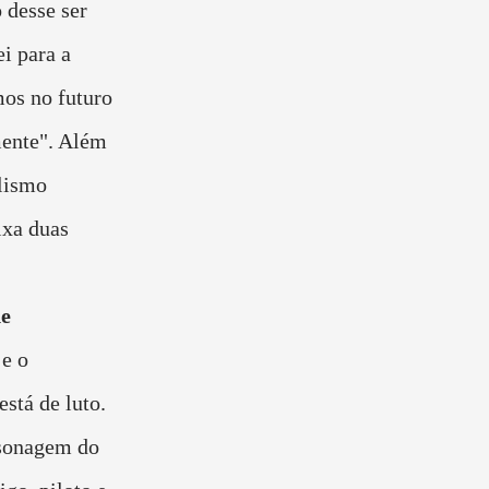
 desse ser
i para a
mos no futuro
ente". Além
lismo
ixa duas
de
je o
stá de luto.
rsonagem do