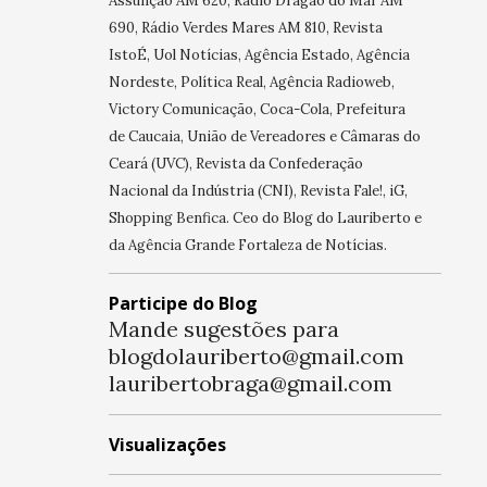
Assunção AM 620, Rádio Dragão do Mar AM
690, Rádio Verdes Mares AM 810, Revista
IstoÉ, Uol Notícias, Agência Estado, Agência
Nordeste, Política Real, Agência Radioweb,
Victory Comunicação, Coca-Cola, Prefeitura
de Caucaia, União de Vereadores e Câmaras do
Ceará (UVC), Revista da Confederação
Nacional da Indústria (CNI), Revista Fale!, iG,
Shopping Benfica. Ceo do Blog do Lauriberto e
da Agência Grande Fortaleza de Notícias.
Participe do Blog
Mande sugestões para
blogdolauriberto@gmail.com
lauribertobraga@gmail.com
Visualizações