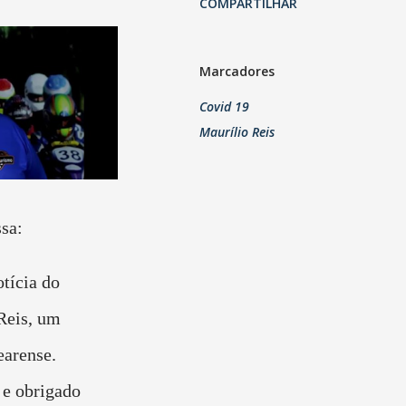
COMPARTILHAR
Marcadores
Covid 19
Maurílio Reis
sa:
otícia do
Reis, um
earense.
 e obrigado