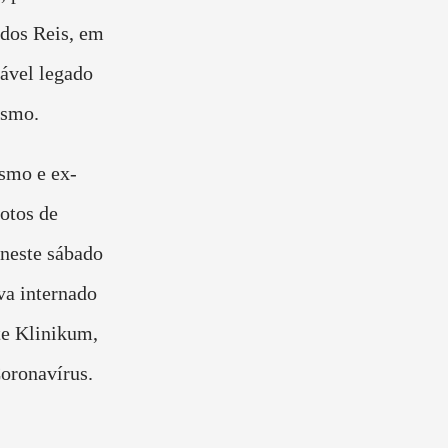
dos Reis, em
ável legado
ismo.
ismo e ex-
otos de
neste sábado
va internado
te Klinikum,
Coronavírus.