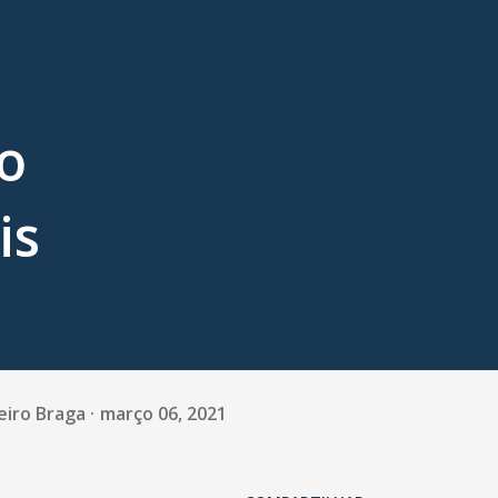
o
is
eiro Braga
março 06, 2021