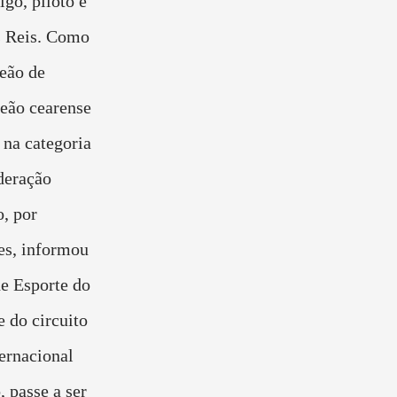
go, piloto e
s Reis. Como
peão de
peão cearense
na categoria
deração
, por
es, informou
de Esporte do
 do circuito
ernacional
, passe a ser