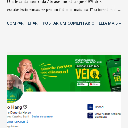
Um levantamento da Abrasel mostra que 69% dos
estabelecimentos esperam faturar mais no 1º trimestre de
2026 em comparação com o mesmo período de 2025. Em
COMPARTILHAR
POSTAR UM COMENTÁRIO
LEIA MAIS »
relação ao último trimestre deste ano, 56% também
projetam crescimento (foto Helena Lopes). A confiança do
setor é sustentada principalmente pelo desempenho
recente das empresas, impulsionado pelas
confraternizações de fim de ano e pelo pagamento do 13º
Salário para um número maior de trabalhadores, já que o
país tem a menor taxa de desemprego dos anos recentes.
Ainda segundo a Pesquisa, em novembro de 2025, 40% dos
bares e restaurantes operaram com lucro e outros 40%
registraram equilíbrio financeiro. Já o percentual de
estabelecimentos no prejuízo ficou em 19%, pouco abaixo
do observado no mês anterior. Outros 1% não existiam em
novembro. Em relação a outubro, o faturamento também