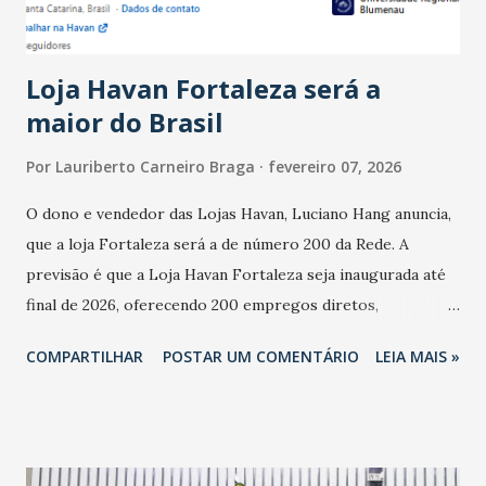
novembro. Em relação a outubro, o faturamento também
cresceu. De acordo com a pesquisa, 44% dos n...
Loja Havan Fortaleza será a
maior do Brasil
Por
Lauriberto Carneiro Braga
fevereiro 07, 2026
O dono e vendedor das Lojas Havan, Luciano Hang anuncia,
que a loja Fortaleza será a de número 200 da Rede. A
previsão é que a Loja Havan Fortaleza seja inaugurada até
final de 2026, oferecendo 200 empregos diretos,
totalizando na Rede 25 mil vendedores. A localização da
COMPARTILHAR
POSTAR UM COMENTÁRIO
LEIA MAIS »
Havan Fortaleza ainda não foi anunciada oficialmente, mas
fontes extraoficiais indicam, que será na Avenida
Washington Soares-Messejana. Uma coisa é certa: será a
maior loja Havan do Brasil.