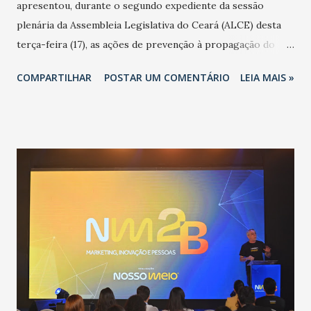
apresentou, durante o segundo expediente da sessão
plenária da Assembleia Legislativa do Ceará (ALCE) desta
terça-feira (17), as ações de prevenção à propagação do
novo coronavírus (Covid-19) e as recentes medidas
COMPARTILHAR
POSTAR UM COMENTÁRIO
LEIA MAIS »
adotadas pelo Governo do Estado na contenção da
pandemia e atendimento aos enfermos. O secretário
informou que o Estado tem desenvolvido um plano de
contingência pautado em formas de reconhecimento da
população suspeita e de cuidados com os ambientes
públicos e domiciliares. “Nós não estamos vivendo uma
epidemia comum, como temos em todos os anos, com
aumento de casos de dengue, influenza ou H1N1. Trata-se
de uma epidemia com um vírus diferente, com um poder de
contaminação maior que outros coronavírus”, apontou o
secretário. Segundo ele, é uma epidemia com chance de
contaminação alta, podendo gerar um grande risco à