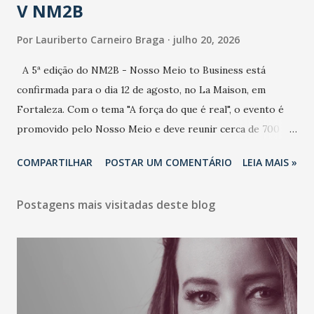
V NM2B
Por
Lauriberto Carneiro Braga
julho 20, 2026
A 5ª edição do NM2B - Nosso Meio to Business está
confirmada para o dia 12 de agosto, no La Maison, em
Fortaleza. Com o tema "A força do que é real", o evento é
promovido pelo Nosso Meio e deve reunir cerca de 700
participantes, entre executivos, empreendedores, gestores
COMPARTILHAR
POSTAR UM COMENTÁRIO
LEIA MAIS »
e lideranças do Mercado Nacional. Desde 2022, o NM2B
consolidou-se como um dos principais encontros do setor
Postagens mais visitadas deste blog
de negócios do Nordeste, reunindo profissionais de marcas
como Bradesco, Samsung, Carrefour, Banco do Nordeste,
LinkedIn, VISA, Grupo 3corações, TikTok e M. Dias Branco.
A nova edição chega em um momento em que autenticidade
e consistência ganham peso nas conversas sobre marca,
liderança e estratégia. - Vivemos um momento em que todo