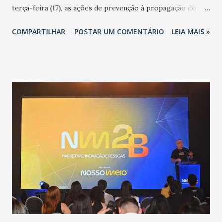
terça-feira (17), as ações de prevenção à propagação do
novo coronavírus (Covid-19) e as recentes medidas
COMPARTILHAR
POSTAR UM COMENTÁRIO
LEIA MAIS »
adotadas pelo Governo do Estado na contenção da
pandemia e atendimento aos enfermos. O secretário
informou que o Estado tem desenvolvido um plano de
contingência pautado em formas de reconhecimento da
população suspeita e de cuidados com os ambientes
públicos e domiciliares. “Nós não estamos vivendo uma
epidemia comum, como temos em todos os anos, com
aumento de casos de dengue, influenza ou H1N1. Trata-se
de uma epidemia com um vírus diferente, com um poder de
contaminação maior que outros coronavírus”, apontou o
secretário. Segundo ele, é uma epidemia com chance de
contaminação alta, podendo gerar um grande risco à
população e ao sistema de saúde. “Precisamos saber fazer a
estratificação do risco da doença, para não so...