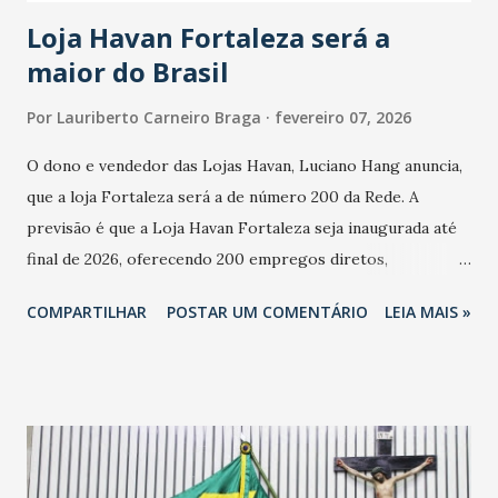
cresceu. De acordo com a pesquisa, 44% dos n...
Loja Havan Fortaleza será a
maior do Brasil
Por
Lauriberto Carneiro Braga
fevereiro 07, 2026
O dono e vendedor das Lojas Havan, Luciano Hang anuncia,
que a loja Fortaleza será a de número 200 da Rede. A
previsão é que a Loja Havan Fortaleza seja inaugurada até
final de 2026, oferecendo 200 empregos diretos,
totalizando na Rede 25 mil vendedores. A localização da
COMPARTILHAR
POSTAR UM COMENTÁRIO
LEIA MAIS »
Havan Fortaleza ainda não foi anunciada oficialmente, mas
fontes extraoficiais indicam, que será na Avenida
Washington Soares-Messejana. Uma coisa é certa: será a
maior loja Havan do Brasil.