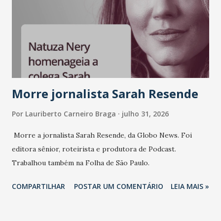
mundo fala muito e poucos entregam de verdade. O NM2B
sempre existiu para dar palco a quem constrói com
consistência, e nesta edição isso fica ainda mais claro.
Vamos reforçar que ser genuíno sustenta a confiança entre
marcas, pessoas e mercado", afirma Tamires So...
Morre jornalista Sarah Resende
Por
Lauriberto Carneiro Braga
julho 31, 2026
Morre a jornalista Sarah Resende, da Globo News. Foi
editora sênior, roteirista e produtora de Podcast.
Trabalhou também na Folha de São Paulo.
COMPARTILHAR
POSTAR UM COMENTÁRIO
LEIA MAIS »