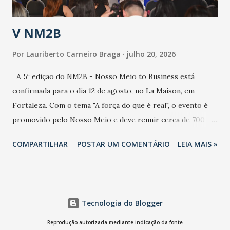
população e ao sistema de saúde. “Precisamos saber fazer a
estratificação do risco da doença, para não so...
V NM2B
Por
Lauriberto Carneiro Braga
julho 20, 2026
A 5ª edição do NM2B - Nosso Meio to Business está
confirmada para o dia 12 de agosto, no La Maison, em
Fortaleza. Com o tema "A força do que é real", o evento é
promovido pelo Nosso Meio e deve reunir cerca de 700
participantes, entre executivos, empreendedores, gestores
COMPARTILHAR
POSTAR UM COMENTÁRIO
LEIA MAIS »
e lideranças do Mercado Nacional. Desde 2022, o NM2B
consolidou-se como um dos principais encontros do setor
de negócios do Nordeste, reunindo profissionais de marcas
como Bradesco, Samsung, Carrefour, Banco do Nordeste,
Tecnologia do Blogger
LinkedIn, VISA, Grupo 3corações, TikTok e M. Dias Branco.
A nova edição chega em um momento em que autenticidade
Reprodução autorizada mediante indicação da fonte