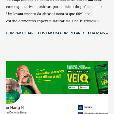
com expectativas positivas para o início do próximo ano.
Um levantamento da Abrasel mostra que 69% dos
estabelecimentos esperam faturar mais no 1º trimestre de
2026 em comparação com o mesmo período de 2025. Em
COMPARTILHAR
POSTAR UM COMENTÁRIO
LEIA MAIS »
relação ao último trimestre deste ano, 56% também
projetam crescimento (foto Helena Lopes). A confiança do
setor é sustentada principalmente pelo desempenho
recente das empresas, impulsionado pelas
confraternizações de fim de ano e pelo pagamento do 13º
Salário para um número maior de trabalhadores, já que o
país tem a menor taxa de desemprego dos anos recentes.
Ainda segundo a Pesquisa, em novembro de 2025, 40% dos
bares e restaurantes operaram com lucro e outros 40%
registraram equilíbrio financeiro. Já o percentual de
estabelecimentos no prejuízo ficou em 19%, pouco abaixo
do observado no mês anterior. Outros 1% não existiam em