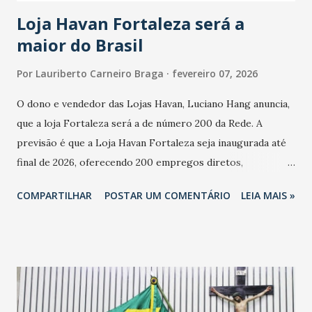
cresceu. De acordo com a pesquisa, 44% dos n...
Loja Havan Fortaleza será a
maior do Brasil
Por
Lauriberto Carneiro Braga
fevereiro 07, 2026
O dono e vendedor das Lojas Havan, Luciano Hang anuncia,
que a loja Fortaleza será a de número 200 da Rede. A
previsão é que a Loja Havan Fortaleza seja inaugurada até
final de 2026, oferecendo 200 empregos diretos,
totalizando na Rede 25 mil vendedores. A localização da
COMPARTILHAR
POSTAR UM COMENTÁRIO
LEIA MAIS »
Havan Fortaleza ainda não foi anunciada oficialmente, mas
fontes extraoficiais indicam, que será na Avenida
Washington Soares-Messejana. Uma coisa é certa: será a
maior loja Havan do Brasil.