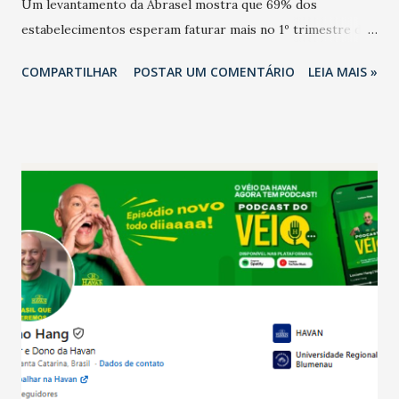
Um levantamento da Abrasel mostra que 69% dos
estabelecimentos esperam faturar mais no 1º trimestre de
2026 em comparação com o mesmo período de 2025. Em
COMPARTILHAR
POSTAR UM COMENTÁRIO
LEIA MAIS »
relação ao último trimestre deste ano, 56% também
projetam crescimento (foto Helena Lopes). A confiança do
setor é sustentada principalmente pelo desempenho
recente das empresas, impulsionado pelas
confraternizações de fim de ano e pelo pagamento do 13º
Salário para um número maior de trabalhadores, já que o
país tem a menor taxa de desemprego dos anos recentes.
Ainda segundo a Pesquisa, em novembro de 2025, 40% dos
bares e restaurantes operaram com lucro e outros 40%
registraram equilíbrio financeiro. Já o percentual de
estabelecimentos no prejuízo ficou em 19%, pouco abaixo
do observado no mês anterior. Outros 1% não existiam em
novembro. Em relação a outubro, o faturamento também