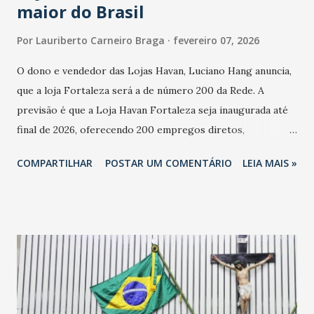
maior do Brasil
Por
Lauriberto Carneiro Braga
fevereiro 07, 2026
O dono e vendedor das Lojas Havan, Luciano Hang anuncia,
que a loja Fortaleza será a de número 200 da Rede. A
previsão é que a Loja Havan Fortaleza seja inaugurada até
final de 2026, oferecendo 200 empregos diretos,
totalizando na Rede 25 mil vendedores. A localização da
COMPARTILHAR
POSTAR UM COMENTÁRIO
LEIA MAIS »
Havan Fortaleza ainda não foi anunciada oficialmente, mas
fontes extraoficiais indicam, que será na Avenida
Washington Soares-Messejana. Uma coisa é certa: será a
maior loja Havan do Brasil.