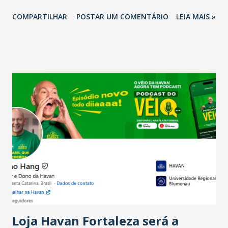
2026 em comparação com o mesmo período de 2025. Em
COMPARTILHAR
POSTAR UM COMENTÁRIO
LEIA MAIS »
relação ao último trimestre deste ano, 56% também
projetam crescimento (foto Helena Lopes). A confiança do
setor é sustentada principalmente pelo desempenho
recente das empresas, impulsionado pelas
confraternizações de fim de ano e pelo pagamento do 13º
Salário para um número maior de trabalhadores, já que o
país tem a menor taxa de desemprego dos anos recentes.
Ainda segundo a Pesquisa, em novembro de 2025, 40% dos
bares e restaurantes operaram com lucro e outros 40%
registraram equilíbrio financeiro. Já o percentual de
estabelecimentos no prejuízo ficou em 19%, pouco abaixo
do observado no mês anterior. Outros 1% não existiam em
novembro. Em relação a outubro, o faturamento também
cresceu. De acordo com a pesquisa, 44% dos n...
Loja Havan Fortaleza será a