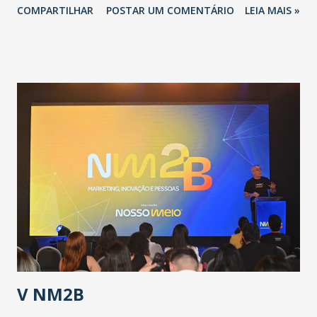
COMPARTILHAR
POSTAR UM COMENTÁRIO
LEIA MAIS »
adotadas pelo Governo do Estado na contenção da
pandemia e atendimento aos enfermos. O secretário
informou que o Estado tem desenvolvido um plano de
contingência pautado em formas de reconhecimento da
população suspeita e de cuidados com os ambientes
públicos e domiciliares. “Nós não estamos vivendo uma
epidemia comum, como temos em todos os anos, com
aumento de casos de dengue, influenza ou H1N1. Trata-se
de uma epidemia com um vírus diferente, com um poder de
contaminação maior que outros coronavírus”, apontou o
secretário. Segundo ele, é uma epidemia com chance de
contaminação alta, podendo gerar um grande risco à
população e ao sistema de saúde. “Precisamos saber fazer a
estratificação do risco da doença, para não so...
V NM2B