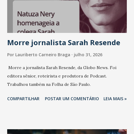
consistência, e nesta edição isso fica ainda mais claro.
Vamos reforçar que ser genuíno sustenta a confiança entre
marcas, pessoas e mercado", afirma Tamires So...
Morre jornalista Sarah Resende
Por
Lauriberto Carneiro Braga
julho 31, 2026
Morre a jornalista Sarah Resende, da Globo News. Foi
editora sênior, roteirista e produtora de Podcast.
Trabalhou também na Folha de São Paulo.
COMPARTILHAR
POSTAR UM COMENTÁRIO
LEIA MAIS »