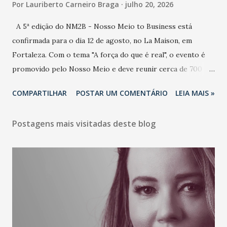
Por
Lauriberto Carneiro Braga
julho 20, 2026
A 5ª edição do NM2B - Nosso Meio to Business está
confirmada para o dia 12 de agosto, no La Maison, em
Fortaleza. Com o tema "A força do que é real", o evento é
promovido pelo Nosso Meio e deve reunir cerca de 700
participantes, entre executivos, empreendedores, gestores
COMPARTILHAR
POSTAR UM COMENTÁRIO
LEIA MAIS »
e lideranças do Mercado Nacional. Desde 2022, o NM2B
consolidou-se como um dos principais encontros do setor
Postagens mais visitadas deste blog
de negócios do Nordeste, reunindo profissionais de marcas
como Bradesco, Samsung, Carrefour, Banco do Nordeste,
LinkedIn, VISA, Grupo 3corações, TikTok e M. Dias Branco.
A nova edição chega em um momento em que autenticidade
e consistência ganham peso nas conversas sobre marca,
liderança e estratégia. - Vivemos um momento em que todo
mundo fala muito e poucos entregam de verdade. O NM2B
sempre existiu para dar palco a quem constrói com