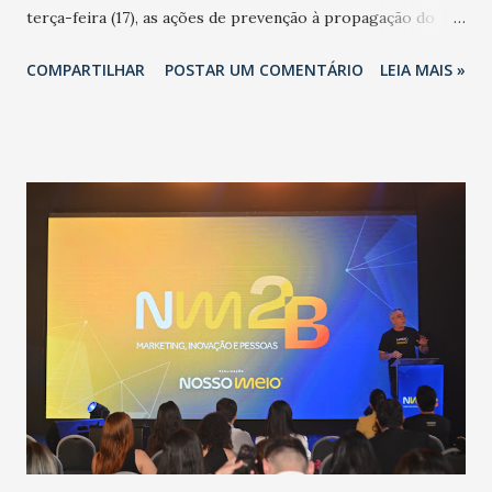
terça-feira (17), as ações de prevenção à propagação do
novo coronavírus (Covid-19) e as recentes medidas
COMPARTILHAR
POSTAR UM COMENTÁRIO
LEIA MAIS »
adotadas pelo Governo do Estado na contenção da
pandemia e atendimento aos enfermos. O secretário
informou que o Estado tem desenvolvido um plano de
contingência pautado em formas de reconhecimento da
população suspeita e de cuidados com os ambientes
públicos e domiciliares. “Nós não estamos vivendo uma
epidemia comum, como temos em todos os anos, com
aumento de casos de dengue, influenza ou H1N1. Trata-se
de uma epidemia com um vírus diferente, com um poder de
contaminação maior que outros coronavírus”, apontou o
secretário. Segundo ele, é uma epidemia com chance de
contaminação alta, podendo gerar um grande risco à
população e ao sistema de saúde. “Precisamos saber fazer a
estratificação do risco da doença, para não so...