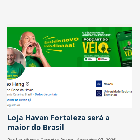
projetam crescimento (foto Helena Lopes). A confiança do
setor é sustentada principalmente pelo desempenho
recente das empresas, impulsionado pelas
confraternizações de fim de ano e pelo pagamento do 13º
Salário para um número maior de trabalhadores, já que o
país tem a menor taxa de desemprego dos anos recentes.
Ainda segundo a Pesquisa, em novembro de 2025, 40% dos
bares e restaurantes operaram com lucro e outros 40%
registraram equilíbrio financeiro. Já o percentual de
estabelecimentos no prejuízo ficou em 19%, pouco abaixo
do observado no mês anterior. Outros 1% não existiam em
novembro. Em relação a outubro, o faturamento também
cresceu. De acordo com a pesquisa, 44% dos n...
Loja Havan Fortaleza será a
maior do Brasil
Por
Lauriberto Carneiro Braga
fevereiro 07, 2026