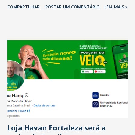
2026 em comparação com o mesmo período de 2025. Em
COMPARTILHAR
POSTAR UM COMENTÁRIO
LEIA MAIS »
relação ao último trimestre deste ano, 56% também
projetam crescimento (foto Helena Lopes). A confiança do
setor é sustentada principalmente pelo desempenho
recente das empresas, impulsionado pelas
confraternizações de fim de ano e pelo pagamento do 13º
Salário para um número maior de trabalhadores, já que o
país tem a menor taxa de desemprego dos anos recentes.
Ainda segundo a Pesquisa, em novembro de 2025, 40% dos
bares e restaurantes operaram com lucro e outros 40%
registraram equilíbrio financeiro. Já o percentual de
estabelecimentos no prejuízo ficou em 19%, pouco abaixo
do observado no mês anterior. Outros 1% não existiam em
novembro. Em relação a outubro, o faturamento também
cresceu. De acordo com a pesquisa, 44% dos n...
Loja Havan Fortaleza será a