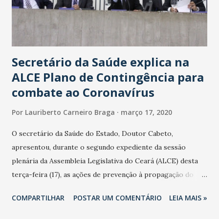
Secretário da Saúde explica na
ALCE Plano de Contingência para
combate ao Coronavírus
Por
Lauriberto Carneiro Braga
março 17, 2020
O secretário da Saúde do Estado, Doutor Cabeto,
apresentou, durante o segundo expediente da sessão
plenária da Assembleia Legislativa do Ceará (ALCE) desta
terça-feira (17), as ações de prevenção à propagação do
novo coronavírus (Covid-19) e as recentes medidas
COMPARTILHAR
POSTAR UM COMENTÁRIO
LEIA MAIS »
adotadas pelo Governo do Estado na contenção da
pandemia e atendimento aos enfermos. O secretário