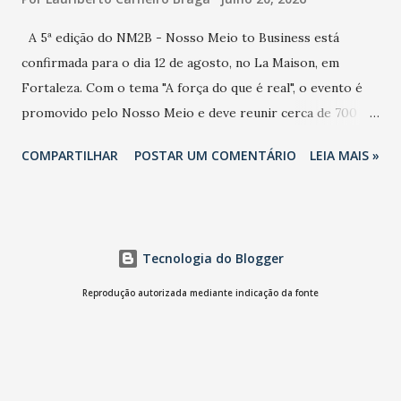
A 5ª edição do NM2B - Nosso Meio to Business está
confirmada para o dia 12 de agosto, no La Maison, em
Fortaleza. Com o tema "A força do que é real", o evento é
promovido pelo Nosso Meio e deve reunir cerca de 700
participantes, entre executivos, empreendedores, gestores
COMPARTILHAR
POSTAR UM COMENTÁRIO
LEIA MAIS »
e lideranças do Mercado Nacional. Desde 2022, o NM2B
consolidou-se como um dos principais encontros do setor
de negócios do Nordeste, reunindo profissionais de marcas
como Bradesco, Samsung, Carrefour, Banco do Nordeste,
Tecnologia do Blogger
LinkedIn, VISA, Grupo 3corações, TikTok e M. Dias Branco.
A nova edição chega em um momento em que autenticidade
Reprodução autorizada mediante indicação da fonte
e consistência ganham peso nas conversas sobre marca,
liderança e estratégia. - Vivemos um momento em que todo
mundo fala muito e poucos entregam de verdade. O NM2B
sempre existiu para dar palco a quem constrói com