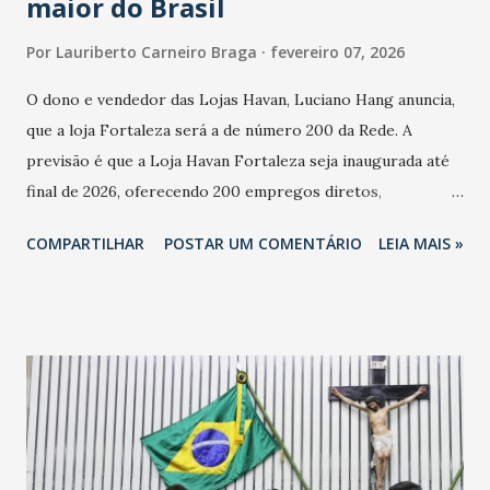
maior do Brasil
Por
Lauriberto Carneiro Braga
fevereiro 07, 2026
O dono e vendedor das Lojas Havan, Luciano Hang anuncia,
que a loja Fortaleza será a de número 200 da Rede. A
previsão é que a Loja Havan Fortaleza seja inaugurada até
final de 2026, oferecendo 200 empregos diretos,
totalizando na Rede 25 mil vendedores. A localização da
COMPARTILHAR
POSTAR UM COMENTÁRIO
LEIA MAIS »
Havan Fortaleza ainda não foi anunciada oficialmente, mas
fontes extraoficiais indicam, que será na Avenida
Washington Soares-Messejana. Uma coisa é certa: será a
maior loja Havan do Brasil.