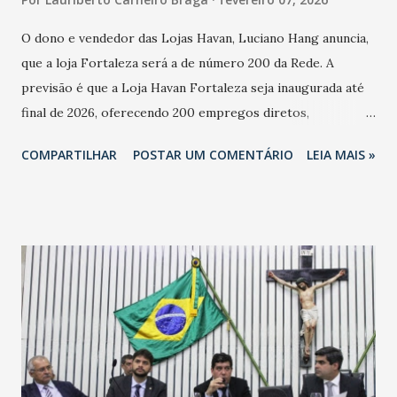
O dono e vendedor das Lojas Havan, Luciano Hang anuncia,
que a loja Fortaleza será a de número 200 da Rede. A
previsão é que a Loja Havan Fortaleza seja inaugurada até
final de 2026, oferecendo 200 empregos diretos,
totalizando na Rede 25 mil vendedores. A localização da
COMPARTILHAR
POSTAR UM COMENTÁRIO
LEIA MAIS »
Havan Fortaleza ainda não foi anunciada oficialmente, mas
fontes extraoficiais indicam, que será na Avenida
Washington Soares-Messejana. Uma coisa é certa: será a
maior loja Havan do Brasil.