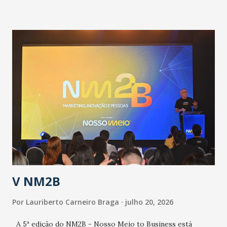
informou que o Estado tem desenvolvido um plano de
contingência pautado em formas de reconhecimento da
população suspeita e de cuidados com os ambientes
públicos e domiciliares. “Nós não estamos vivendo uma
epidemia comum, como temos em todos os anos, com
aumento de casos de dengue, influenza ou H1N1. Trata-se
de uma epidemia com um vírus diferente, com um poder de
contaminação maior que outros coronavírus”, apontou o
secretário. Segundo ele, é uma epidemia com chance de
contaminação alta, podendo gerar um grande risco à
população e ao sistema de saúde. “Precisamos saber fazer a
estratificação do risco da doença, para não so...
V NM2B
Por
Lauriberto Carneiro Braga
julho 20, 2026
A 5ª edição do NM2B - Nosso Meio to Business está