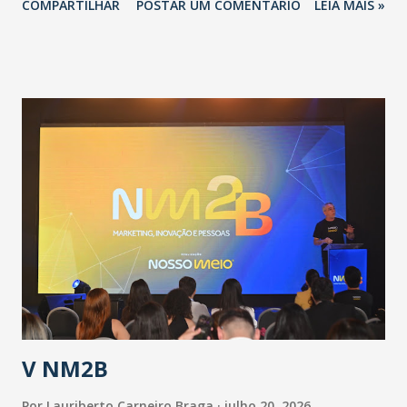
COMPARTILHAR
POSTAR UM COMENTÁRIO
LEIA MAIS »
adotadas pelo Governo do Estado na contenção da
pandemia e atendimento aos enfermos. O secretário
informou que o Estado tem desenvolvido um plano de
contingência pautado em formas de reconhecimento da
população suspeita e de cuidados com os ambientes
públicos e domiciliares. “Nós não estamos vivendo uma
epidemia comum, como temos em todos os anos, com
aumento de casos de dengue, influenza ou H1N1. Trata-se
de uma epidemia com um vírus diferente, com um poder de
contaminação maior que outros coronavírus”, apontou o
secretário. Segundo ele, é uma epidemia com chance de
contaminação alta, podendo gerar um grande risco à
população e ao sistema de saúde. “Precisamos saber fazer a
estratificação do risco da doença, para não so...
V NM2B
Por
Lauriberto Carneiro Braga
julho 20, 2026