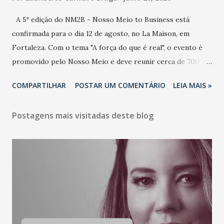
A 5ª edição do NM2B - Nosso Meio to Business está
confirmada para o dia 12 de agosto, no La Maison, em
Fortaleza. Com o tema "A força do que é real", o evento é
promovido pelo Nosso Meio e deve reunir cerca de 700
participantes, entre executivos, empreendedores, gestores
COMPARTILHAR
POSTAR UM COMENTÁRIO
LEIA MAIS »
e lideranças do Mercado Nacional. Desde 2022, o NM2B
consolidou-se como um dos principais encontros do setor
Postagens mais visitadas deste blog
de negócios do Nordeste, reunindo profissionais de marcas
como Bradesco, Samsung, Carrefour, Banco do Nordeste,
LinkedIn, VISA, Grupo 3corações, TikTok e M. Dias Branco.
A nova edição chega em um momento em que autenticidade
e consistência ganham peso nas conversas sobre marca,
liderança e estratégia. - Vivemos um momento em que todo
mundo fala muito e poucos entregam de verdade. O NM2B
sempre existiu para dar palco a quem constrói com