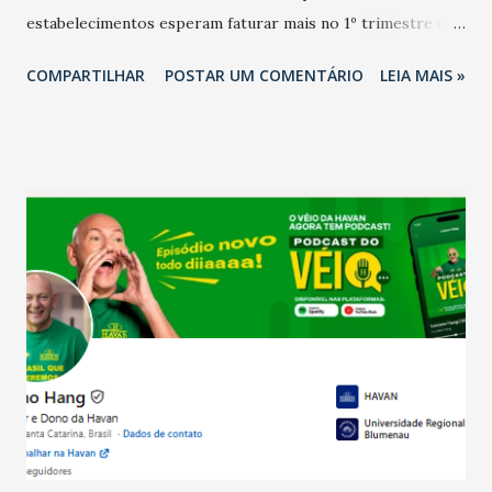
estabelecimentos esperam faturar mais no 1º trimestre de
2026 em comparação com o mesmo período de 2025. Em
COMPARTILHAR
POSTAR UM COMENTÁRIO
LEIA MAIS »
relação ao último trimestre deste ano, 56% também
projetam crescimento (foto Helena Lopes). A confiança do
setor é sustentada principalmente pelo desempenho
recente das empresas, impulsionado pelas
confraternizações de fim de ano e pelo pagamento do 13º
Salário para um número maior de trabalhadores, já que o
país tem a menor taxa de desemprego dos anos recentes.
Ainda segundo a Pesquisa, em novembro de 2025, 40% dos
bares e restaurantes operaram com lucro e outros 40%
registraram equilíbrio financeiro. Já o percentual de
estabelecimentos no prejuízo ficou em 19%, pouco abaixo
do observado no mês anterior. Outros 1% não existiam em
novembro. Em relação a outubro, o faturamento também
cresceu. De acordo com a pesquisa, 44% dos n...