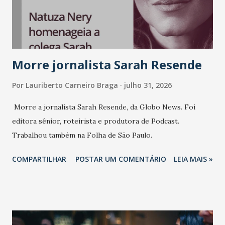
consistência, e nesta edição isso fica ainda mais claro.
Vamos reforçar que ser genuíno sustenta a confiança entre
marcas, pessoas e mercado", afirma Tamires So...
Morre jornalista Sarah Resende
Por
Lauriberto Carneiro Braga
julho 31, 2026
Morre a jornalista Sarah Resende, da Globo News. Foi
editora sênior, roteirista e produtora de Podcast.
Trabalhou também na Folha de São Paulo.
COMPARTILHAR
POSTAR UM COMENTÁRIO
LEIA MAIS »