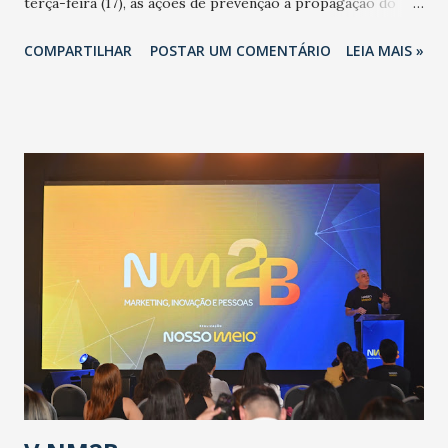
terça-feira (17), as ações de prevenção à propagação do
novo coronavírus (Covid-19) e as recentes medidas
COMPARTILHAR
POSTAR UM COMENTÁRIO
LEIA MAIS »
adotadas pelo Governo do Estado na contenção da
pandemia e atendimento aos enfermos. O secretário
informou que o Estado tem desenvolvido um plano de
contingência pautado em formas de reconhecimento da
população suspeita e de cuidados com os ambientes
públicos e domiciliares. “Nós não estamos vivendo uma
epidemia comum, como temos em todos os anos, com
aumento de casos de dengue, influenza ou H1N1. Trata-se
de uma epidemia com um vírus diferente, com um poder de
contaminação maior que outros coronavírus”, apontou o
secretário. Segundo ele, é uma epidemia com chance de
contaminação alta, podendo gerar um grande risco à
população e ao sistema de saúde. “Precisamos saber fazer a
estratificação do risco da doença, para não so...