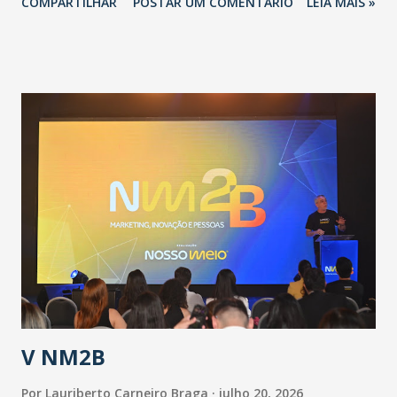
COMPARTILHAR
POSTAR UM COMENTÁRIO
LEIA MAIS »
adotadas pelo Governo do Estado na contenção da
pandemia e atendimento aos enfermos. O secretário
informou que o Estado tem desenvolvido um plano de
contingência pautado em formas de reconhecimento da
população suspeita e de cuidados com os ambientes
públicos e domiciliares. “Nós não estamos vivendo uma
epidemia comum, como temos em todos os anos, com
aumento de casos de dengue, influenza ou H1N1. Trata-se
de uma epidemia com um vírus diferente, com um poder de
contaminação maior que outros coronavírus”, apontou o
secretário. Segundo ele, é uma epidemia com chance de
contaminação alta, podendo gerar um grande risco à
população e ao sistema de saúde. “Precisamos saber fazer a
estratificação do risco da doença, para não so...
V NM2B
Por
Lauriberto Carneiro Braga
julho 20, 2026