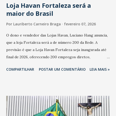
Loja Havan Fortaleza será a
maior do Brasil
Por
Lauriberto Carneiro Braga
fevereiro 07, 2026
O dono e vendedor das Lojas Havan, Luciano Hang anuncia,
que a loja Fortaleza será a de número 200 da Rede. A
previsão é que a Loja Havan Fortaleza seja inaugurada até
final de 2026, oferecendo 200 empregos diretos,
totalizando na Rede 25 mil vendedores. A localização da
COMPARTILHAR
POSTAR UM COMENTÁRIO
LEIA MAIS »
Havan Fortaleza ainda não foi anunciada oficialmente, mas
fontes extraoficiais indicam, que será na Avenida
Washington Soares-Messejana. Uma coisa é certa: será a
maior loja Havan do Brasil.