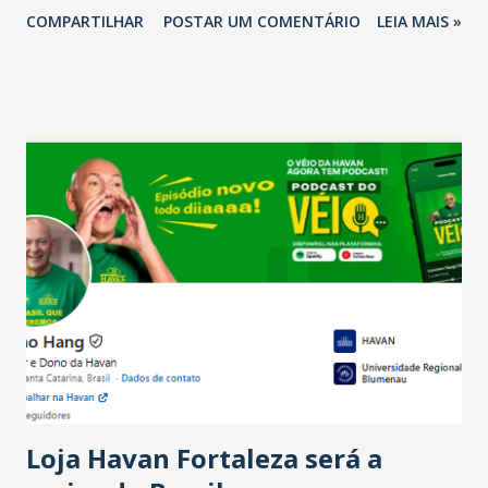
2026 em comparação com o mesmo período de 2025. Em
COMPARTILHAR
POSTAR UM COMENTÁRIO
LEIA MAIS »
relação ao último trimestre deste ano, 56% também
projetam crescimento (foto Helena Lopes). A confiança do
setor é sustentada principalmente pelo desempenho
recente das empresas, impulsionado pelas
confraternizações de fim de ano e pelo pagamento do 13º
Salário para um número maior de trabalhadores, já que o
país tem a menor taxa de desemprego dos anos recentes.
Ainda segundo a Pesquisa, em novembro de 2025, 40% dos
bares e restaurantes operaram com lucro e outros 40%
registraram equilíbrio financeiro. Já o percentual de
estabelecimentos no prejuízo ficou em 19%, pouco abaixo
do observado no mês anterior. Outros 1% não existiam em
novembro. Em relação a outubro, o faturamento também
cresceu. De acordo com a pesquisa, 44% dos n...
Loja Havan Fortaleza será a