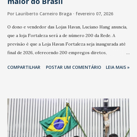
maior do Brasil
Por
Lauriberto Carneiro Braga
fevereiro 07, 2026
O dono e vendedor das Lojas Havan, Luciano Hang anuncia,
que a loja Fortaleza será a de número 200 da Rede. A
previsão é que a Loja Havan Fortaleza seja inaugurada até
final de 2026, oferecendo 200 empregos diretos,
totalizando na Rede 25 mil vendedores. A localização da
COMPARTILHAR
POSTAR UM COMENTÁRIO
LEIA MAIS »
Havan Fortaleza ainda não foi anunciada oficialmente, mas
fontes extraoficiais indicam, que será na Avenida
Washington Soares-Messejana. Uma coisa é certa: será a
maior loja Havan do Brasil.