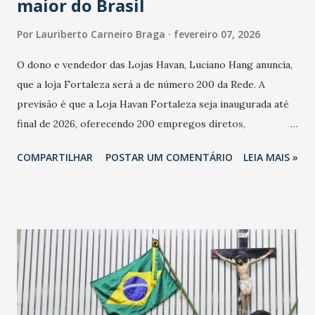
maior do Brasil
Por
Lauriberto Carneiro Braga
fevereiro 07, 2026
O dono e vendedor das Lojas Havan, Luciano Hang anuncia,
que a loja Fortaleza será a de número 200 da Rede. A
previsão é que a Loja Havan Fortaleza seja inaugurada até
final de 2026, oferecendo 200 empregos diretos,
totalizando na Rede 25 mil vendedores. A localização da
COMPARTILHAR
POSTAR UM COMENTÁRIO
LEIA MAIS »
Havan Fortaleza ainda não foi anunciada oficialmente, mas
fontes extraoficiais indicam, que será na Avenida
Washington Soares-Messejana. Uma coisa é certa: será a
maior loja Havan do Brasil.