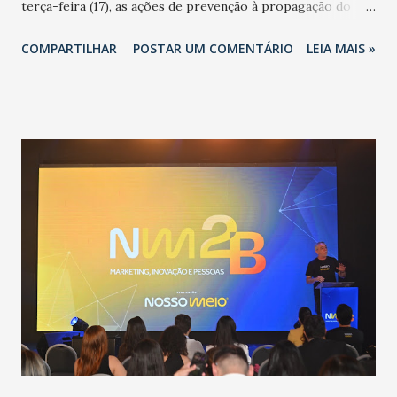
terça-feira (17), as ações de prevenção à propagação do
novo coronavírus (Covid-19) e as recentes medidas
COMPARTILHAR
POSTAR UM COMENTÁRIO
LEIA MAIS »
adotadas pelo Governo do Estado na contenção da
pandemia e atendimento aos enfermos. O secretário
informou que o Estado tem desenvolvido um plano de
contingência pautado em formas de reconhecimento da
população suspeita e de cuidados com os ambientes
públicos e domiciliares. “Nós não estamos vivendo uma
epidemia comum, como temos em todos os anos, com
aumento de casos de dengue, influenza ou H1N1. Trata-se
de uma epidemia com um vírus diferente, com um poder de
contaminação maior que outros coronavírus”, apontou o
secretário. Segundo ele, é uma epidemia com chance de
contaminação alta, podendo gerar um grande risco à
população e ao sistema de saúde. “Precisamos saber fazer a
estratificação do risco da doença, para não so...