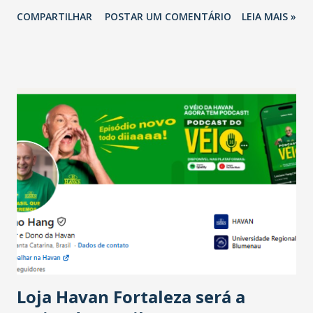
2026 em comparação com o mesmo período de 2025. Em
COMPARTILHAR
POSTAR UM COMENTÁRIO
LEIA MAIS »
relação ao último trimestre deste ano, 56% também
projetam crescimento (foto Helena Lopes). A confiança do
setor é sustentada principalmente pelo desempenho
recente das empresas, impulsionado pelas
confraternizações de fim de ano e pelo pagamento do 13º
Salário para um número maior de trabalhadores, já que o
país tem a menor taxa de desemprego dos anos recentes.
Ainda segundo a Pesquisa, em novembro de 2025, 40% dos
bares e restaurantes operaram com lucro e outros 40%
registraram equilíbrio financeiro. Já o percentual de
estabelecimentos no prejuízo ficou em 19%, pouco abaixo
do observado no mês anterior. Outros 1% não existiam em
novembro. Em relação a outubro, o faturamento também
cresceu. De acordo com a pesquisa, 44% dos n...
Loja Havan Fortaleza será a