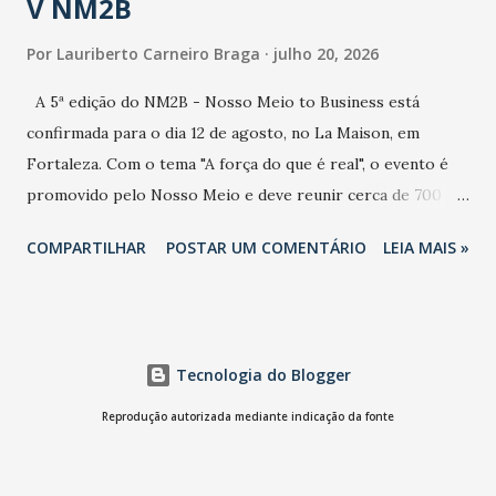
V NM2B
Por
Lauriberto Carneiro Braga
julho 20, 2026
A 5ª edição do NM2B - Nosso Meio to Business está
confirmada para o dia 12 de agosto, no La Maison, em
Fortaleza. Com o tema "A força do que é real", o evento é
promovido pelo Nosso Meio e deve reunir cerca de 700
participantes, entre executivos, empreendedores, gestores
COMPARTILHAR
POSTAR UM COMENTÁRIO
LEIA MAIS »
e lideranças do Mercado Nacional. Desde 2022, o NM2B
consolidou-se como um dos principais encontros do setor
de negócios do Nordeste, reunindo profissionais de marcas
como Bradesco, Samsung, Carrefour, Banco do Nordeste,
Tecnologia do Blogger
LinkedIn, VISA, Grupo 3corações, TikTok e M. Dias Branco.
A nova edição chega em um momento em que autenticidade
Reprodução autorizada mediante indicação da fonte
e consistência ganham peso nas conversas sobre marca,
liderança e estratégia. - Vivemos um momento em que todo