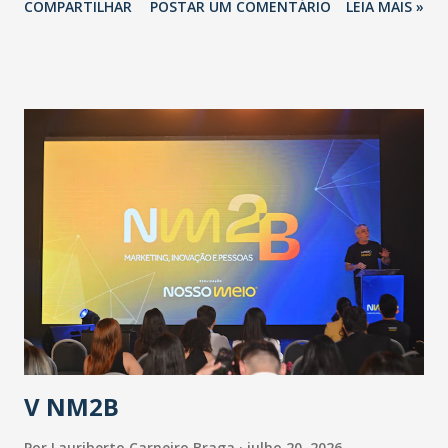
COMPARTILHAR
POSTAR UM COMENTÁRIO
LEIA MAIS »
adotadas pelo Governo do Estado na contenção da
pandemia e atendimento aos enfermos. O secretário
informou que o Estado tem desenvolvido um plano de
contingência pautado em formas de reconhecimento da
população suspeita e de cuidados com os ambientes
públicos e domiciliares. “Nós não estamos vivendo uma
epidemia comum, como temos em todos os anos, com
aumento de casos de dengue, influenza ou H1N1. Trata-se
de uma epidemia com um vírus diferente, com um poder de
contaminação maior que outros coronavírus”, apontou o
secretário. Segundo ele, é uma epidemia com chance de
contaminação alta, podendo gerar um grande risco à
população e ao sistema de saúde. “Precisamos saber fazer a
estratificação do risco da doença, para não so...
V NM2B
Por
Lauriberto Carneiro Braga
julho 20, 2026