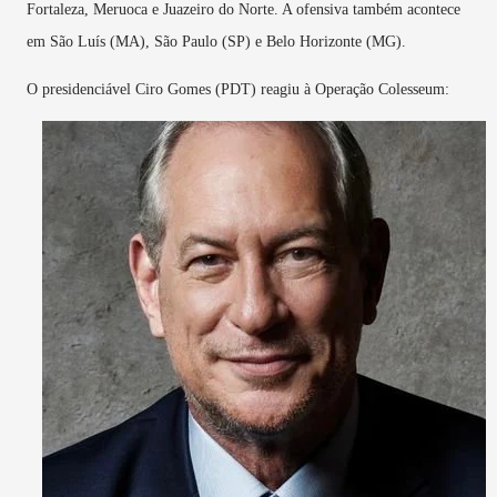
Fortaleza, Meruoca e Juazeiro do Norte. A ofensiva também acontece
em São Luís (MA), São Paulo (SP) e Belo Horizonte (MG).
O presidenciável Ciro Gomes (PDT) reagiu à Operação Colesseum: