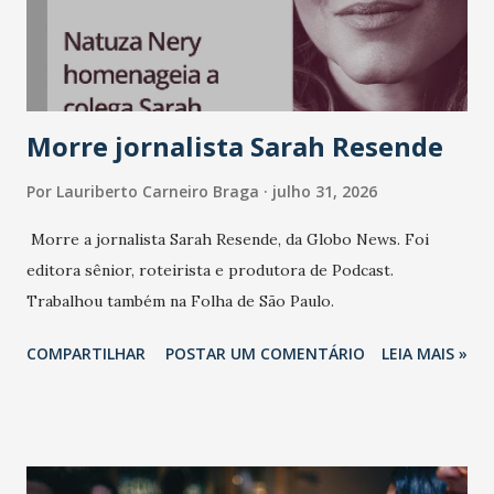
consistência, e nesta edição isso fica ainda mais claro.
Vamos reforçar que ser genuíno sustenta a confiança entre
marcas, pessoas e mercado", afirma Tamires So...
Morre jornalista Sarah Resende
Por
Lauriberto Carneiro Braga
julho 31, 2026
Morre a jornalista Sarah Resende, da Globo News. Foi
editora sênior, roteirista e produtora de Podcast.
Trabalhou também na Folha de São Paulo.
COMPARTILHAR
POSTAR UM COMENTÁRIO
LEIA MAIS »