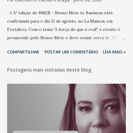
A 5ª edição do NM2B - Nosso Meio to Business está
confirmada para o dia 12 de agosto, no La Maison, em
Fortaleza. Com o tema "A força do que é real", o evento é
promovido pelo Nosso Meio e deve reunir cerca de 700
participantes, entre executivos, empreendedores, gestores
COMPARTILHAR
POSTAR UM COMENTÁRIO
LEIA MAIS »
e lideranças do Mercado Nacional. Desde 2022, o NM2B
consolidou-se como um dos principais encontros do setor
Postagens mais visitadas deste blog
de negócios do Nordeste, reunindo profissionais de marcas
como Bradesco, Samsung, Carrefour, Banco do Nordeste,
LinkedIn, VISA, Grupo 3corações, TikTok e M. Dias Branco.
A nova edição chega em um momento em que autenticidade
e consistência ganham peso nas conversas sobre marca,
liderança e estratégia. - Vivemos um momento em que todo
mundo fala muito e poucos entregam de verdade. O NM2B
sempre existiu para dar palco a quem constrói com