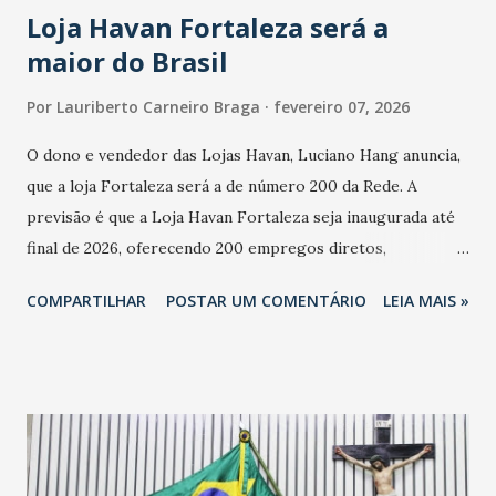
Loja Havan Fortaleza será a
maior do Brasil
Por
Lauriberto Carneiro Braga
fevereiro 07, 2026
O dono e vendedor das Lojas Havan, Luciano Hang anuncia,
que a loja Fortaleza será a de número 200 da Rede. A
previsão é que a Loja Havan Fortaleza seja inaugurada até
final de 2026, oferecendo 200 empregos diretos,
totalizando na Rede 25 mil vendedores. A localização da
COMPARTILHAR
POSTAR UM COMENTÁRIO
LEIA MAIS »
Havan Fortaleza ainda não foi anunciada oficialmente, mas
fontes extraoficiais indicam, que será na Avenida
Washington Soares-Messejana. Uma coisa é certa: será a
maior loja Havan do Brasil.