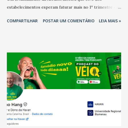
estabelecimentos esperam faturar mais no 1º trimestre de
2026 em comparação com o mesmo período de 2025. Em
COMPARTILHAR
POSTAR UM COMENTÁRIO
LEIA MAIS »
relação ao último trimestre deste ano, 56% também
projetam crescimento (foto Helena Lopes). A confiança do
setor é sustentada principalmente pelo desempenho
recente das empresas, impulsionado pelas
confraternizações de fim de ano e pelo pagamento do 13º
Salário para um número maior de trabalhadores, já que o
país tem a menor taxa de desemprego dos anos recentes.
Ainda segundo a Pesquisa, em novembro de 2025, 40% dos
bares e restaurantes operaram com lucro e outros 40%
registraram equilíbrio financeiro. Já o percentual de
estabelecimentos no prejuízo ficou em 19%, pouco abaixo
do observado no mês anterior. Outros 1% não existiam em
novembro. Em relação a outubro, o faturamento também
cresceu. De acordo com a pesquisa, 44% dos n...