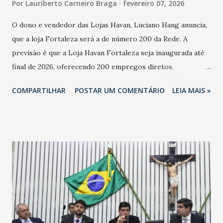
Por
Lauriberto Carneiro Braga
fevereiro 07, 2026
O dono e vendedor das Lojas Havan, Luciano Hang anuncia,
que a loja Fortaleza será a de número 200 da Rede. A
previsão é que a Loja Havan Fortaleza seja inaugurada até
final de 2026, oferecendo 200 empregos diretos,
totalizando na Rede 25 mil vendedores. A localização da
COMPARTILHAR
POSTAR UM COMENTÁRIO
LEIA MAIS »
Havan Fortaleza ainda não foi anunciada oficialmente, mas
fontes extraoficiais indicam, que será na Avenida
Washington Soares-Messejana. Uma coisa é certa: será a
maior loja Havan do Brasil.