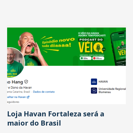
projetam crescimento (foto Helena Lopes). A confiança do
setor é sustentada principalmente pelo desempenho
recente das empresas, impulsionado pelas
confraternizações de fim de ano e pelo pagamento do 13º
Salário para um número maior de trabalhadores, já que o
país tem a menor taxa de desemprego dos anos recentes.
Ainda segundo a Pesquisa, em novembro de 2025, 40% dos
bares e restaurantes operaram com lucro e outros 40%
registraram equilíbrio financeiro. Já o percentual de
estabelecimentos no prejuízo ficou em 19%, pouco abaixo
do observado no mês anterior. Outros 1% não existiam em
novembro. Em relação a outubro, o faturamento também
cresceu. De acordo com a pesquisa, 44% dos n...
Loja Havan Fortaleza será a
maior do Brasil