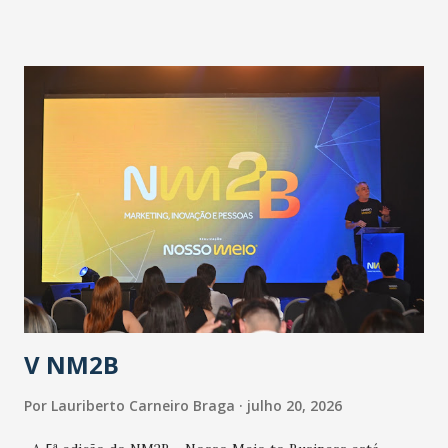
pandemia e atendimento aos enfermos. O secretário
informou que o Estado tem desenvolvido um plano de
contingência pautado em formas de reconhecimento da
população suspeita e de cuidados com os ambientes
públicos e domiciliares. “Nós não estamos vivendo uma
epidemia comum, como temos em todos os anos, com
aumento de casos de dengue, influenza ou H1N1. Trata-se
de uma epidemia com um vírus diferente, com um poder de
contaminação maior que outros coronavírus”, apontou o
secretário. Segundo ele, é uma epidemia com chance de
contaminação alta, podendo gerar um grande risco à
população e ao sistema de saúde. “Precisamos saber fazer a
estratificação do risco da doença, para não so...
V NM2B
Por
Lauriberto Carneiro Braga
julho 20, 2026