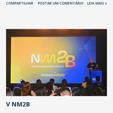
COMPARTILHAR
POSTAR UM COMENTÁRIO
LEIA MAIS »
adotadas pelo Governo do Estado na contenção da
pandemia e atendimento aos enfermos. O secretário
informou que o Estado tem desenvolvido um plano de
contingência pautado em formas de reconhecimento da
população suspeita e de cuidados com os ambientes
públicos e domiciliares. “Nós não estamos vivendo uma
epidemia comum, como temos em todos os anos, com
aumento de casos de dengue, influenza ou H1N1. Trata-se
de uma epidemia com um vírus diferente, com um poder de
contaminação maior que outros coronavírus”, apontou o
secretário. Segundo ele, é uma epidemia com chance de
contaminação alta, podendo gerar um grande risco à
população e ao sistema de saúde. “Precisamos saber fazer a
estratificação do risco da doença, para não so...
V NM2B