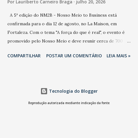
Por
Lauriberto Carneiro Braga
julho 20, 2026
A 5ª edição do NM2B - Nosso Meio to Business está
confirmada para o dia 12 de agosto, no La Maison, em
Fortaleza. Com o tema "A força do que é real", o evento é
promovido pelo Nosso Meio e deve reunir cerca de 700
participantes, entre executivos, empreendedores, gestores
COMPARTILHAR
POSTAR UM COMENTÁRIO
LEIA MAIS »
e lideranças do Mercado Nacional. Desde 2022, o NM2B
consolidou-se como um dos principais encontros do setor
de negócios do Nordeste, reunindo profissionais de marcas
como Bradesco, Samsung, Carrefour, Banco do Nordeste,
Tecnologia do Blogger
LinkedIn, VISA, Grupo 3corações, TikTok e M. Dias Branco.
A nova edição chega em um momento em que autenticidade
Reprodução autorizada mediante indicação da fonte
e consistência ganham peso nas conversas sobre marca,
liderança e estratégia. - Vivemos um momento em que todo
mundo fala muito e poucos entregam de verdade. O NM2B
sempre existiu para dar palco a quem constrói com