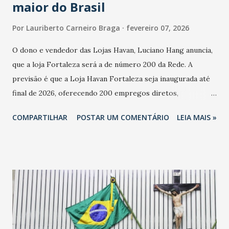
maior do Brasil
Por
Lauriberto Carneiro Braga
fevereiro 07, 2026
O dono e vendedor das Lojas Havan, Luciano Hang anuncia,
que a loja Fortaleza será a de número 200 da Rede. A
previsão é que a Loja Havan Fortaleza seja inaugurada até
final de 2026, oferecendo 200 empregos diretos,
totalizando na Rede 25 mil vendedores. A localização da
COMPARTILHAR
POSTAR UM COMENTÁRIO
LEIA MAIS »
Havan Fortaleza ainda não foi anunciada oficialmente, mas
fontes extraoficiais indicam, que será na Avenida
Washington Soares-Messejana. Uma coisa é certa: será a
maior loja Havan do Brasil.