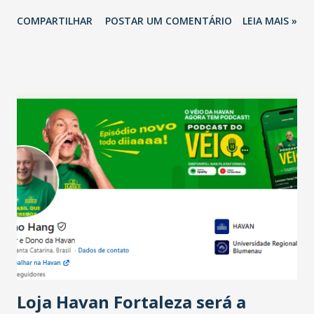
2026 em comparação com o mesmo período de 2025. Em
COMPARTILHAR
POSTAR UM COMENTÁRIO
LEIA MAIS »
relação ao último trimestre deste ano, 56% também
projetam crescimento (foto Helena Lopes). A confiança do
setor é sustentada principalmente pelo desempenho
recente das empresas, impulsionado pelas
confraternizações de fim de ano e pelo pagamento do 13º
Salário para um número maior de trabalhadores, já que o
país tem a menor taxa de desemprego dos anos recentes.
Ainda segundo a Pesquisa, em novembro de 2025, 40% dos
bares e restaurantes operaram com lucro e outros 40%
registraram equilíbrio financeiro. Já o percentual de
estabelecimentos no prejuízo ficou em 19%, pouco abaixo
do observado no mês anterior. Outros 1% não existiam em
novembro. Em relação a outubro, o faturamento também
cresceu. De acordo com a pesquisa, 44% dos n...
Loja Havan Fortaleza será a