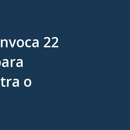
onvoca 22
para
tra o