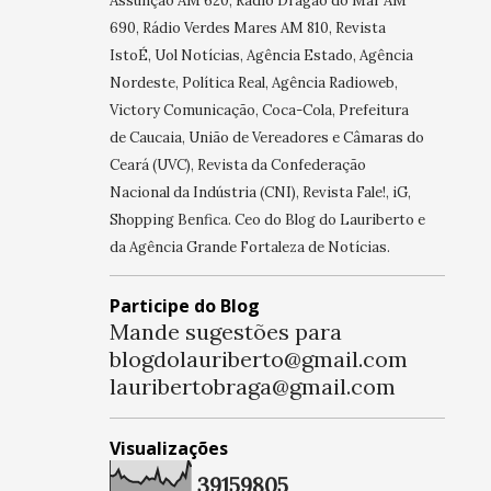
Assunção AM 620, Rádio Dragão do Mar AM
690, Rádio Verdes Mares AM 810, Revista
IstoÉ, Uol Notícias, Agência Estado, Agência
Nordeste, Política Real, Agência Radioweb,
Victory Comunicação, Coca-Cola, Prefeitura
de Caucaia, União de Vereadores e Câmaras do
Ceará (UVC), Revista da Confederação
Nacional da Indústria (CNI), Revista Fale!, iG,
Shopping Benfica. Ceo do Blog do Lauriberto e
da Agência Grande Fortaleza de Notícias.
Participe do Blog
Mande sugestões para
blogdolauriberto@gmail.com
lauribertobraga@gmail.com
Visualizações
3
9
1
5
9
8
0
5