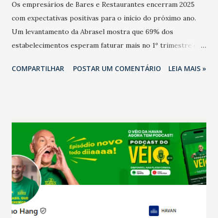
Os empresários de Bares e Restaurantes encerram 2025
com expectativas positivas para o início do próximo ano.
Um levantamento da Abrasel mostra que 69% dos
estabelecimentos esperam faturar mais no 1º trimestre de
2026 em comparação com o mesmo período de 2025. Em
COMPARTILHAR
POSTAR UM COMENTÁRIO
LEIA MAIS »
relação ao último trimestre deste ano, 56% também
projetam crescimento (foto Helena Lopes). A confiança do
setor é sustentada principalmente pelo desempenho
recente das empresas, impulsionado pelas
confraternizações de fim de ano e pelo pagamento do 13º
Salário para um número maior de trabalhadores, já que o
país tem a menor taxa de desemprego dos anos recentes.
Ainda segundo a Pesquisa, em novembro de 2025, 40% dos
bares e restaurantes operaram com lucro e outros 40%
registraram equilíbrio financeiro. Já o percentual de
estabelecimentos no prejuízo ficou em 19%, pouco abaixo