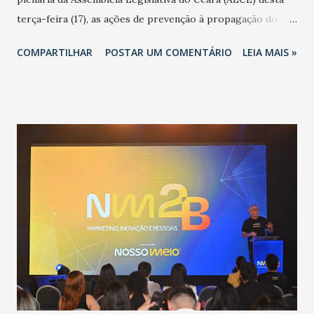
terça-feira (17), as ações de prevenção à propagação do
novo coronavírus (Covid-19) e as recentes medidas
COMPARTILHAR
POSTAR UM COMENTÁRIO
LEIA MAIS »
adotadas pelo Governo do Estado na contenção da
pandemia e atendimento aos enfermos. O secretário
informou que o Estado tem desenvolvido um plano de
contingência pautado em formas de reconhecimento da
população suspeita e de cuidados com os ambientes
públicos e domiciliares. “Nós não estamos vivendo uma
epidemia comum, como temos em todos os anos, com
aumento de casos de dengue, influenza ou H1N1. Trata-se
de uma epidemia com um vírus diferente, com um poder de
contaminação maior que outros coronavírus”, apontou o
secretário. Segundo ele, é uma epidemia com chance de
contaminação alta, podendo gerar um grande risco à
população e ao sistema de saúde. “Precisamos saber fazer a
estratificação do risco da doença, para não so...