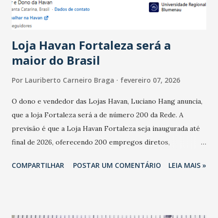
do observado no mês anterior. Outros 1% não existiam em
novembro. Em relação a outubro, o faturamento também
cresceu. De acordo com a pesquisa, 44% dos n...
Loja Havan Fortaleza será a
maior do Brasil
Por
Lauriberto Carneiro Braga
fevereiro 07, 2026
O dono e vendedor das Lojas Havan, Luciano Hang anuncia,
que a loja Fortaleza será a de número 200 da Rede. A
previsão é que a Loja Havan Fortaleza seja inaugurada até
final de 2026, oferecendo 200 empregos diretos,
totalizando na Rede 25 mil vendedores. A localização da
COMPARTILHAR
POSTAR UM COMENTÁRIO
LEIA MAIS »
Havan Fortaleza ainda não foi anunciada oficialmente, mas
fontes extraoficiais indicam, que será na Avenida
Washington Soares-Messejana. Uma coisa é certa: será a
maior loja Havan do Brasil.