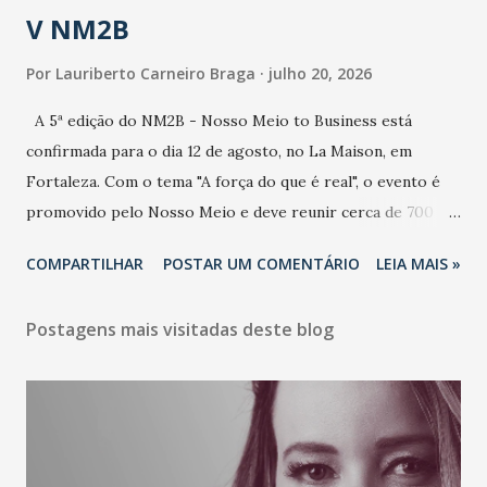
V NM2B
Por
Lauriberto Carneiro Braga
julho 20, 2026
A 5ª edição do NM2B - Nosso Meio to Business está
confirmada para o dia 12 de agosto, no La Maison, em
Fortaleza. Com o tema "A força do que é real", o evento é
promovido pelo Nosso Meio e deve reunir cerca de 700
participantes, entre executivos, empreendedores, gestores
COMPARTILHAR
POSTAR UM COMENTÁRIO
LEIA MAIS »
e lideranças do Mercado Nacional. Desde 2022, o NM2B
consolidou-se como um dos principais encontros do setor
Postagens mais visitadas deste blog
de negócios do Nordeste, reunindo profissionais de marcas
como Bradesco, Samsung, Carrefour, Banco do Nordeste,
LinkedIn, VISA, Grupo 3corações, TikTok e M. Dias Branco.
A nova edição chega em um momento em que autenticidade
e consistência ganham peso nas conversas sobre marca,
liderança e estratégia. - Vivemos um momento em que todo