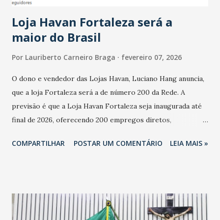
cresceu. De acordo com a pesquisa, 44% dos n...
Loja Havan Fortaleza será a
maior do Brasil
Por
Lauriberto Carneiro Braga
fevereiro 07, 2026
O dono e vendedor das Lojas Havan, Luciano Hang anuncia,
que a loja Fortaleza será a de número 200 da Rede. A
previsão é que a Loja Havan Fortaleza seja inaugurada até
final de 2026, oferecendo 200 empregos diretos,
totalizando na Rede 25 mil vendedores. A localização da
COMPARTILHAR
POSTAR UM COMENTÁRIO
LEIA MAIS »
Havan Fortaleza ainda não foi anunciada oficialmente, mas
fontes extraoficiais indicam, que será na Avenida
Washington Soares-Messejana. Uma coisa é certa: será a
maior loja Havan do Brasil.