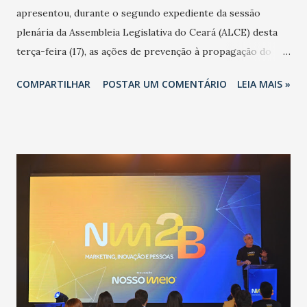
apresentou, durante o segundo expediente da sessão
plenária da Assembleia Legislativa do Ceará (ALCE) desta
terça-feira (17), as ações de prevenção à propagação do
novo coronavírus (Covid-19) e as recentes medidas
COMPARTILHAR
POSTAR UM COMENTÁRIO
LEIA MAIS »
adotadas pelo Governo do Estado na contenção da
pandemia e atendimento aos enfermos. O secretário
informou que o Estado tem desenvolvido um plano de
contingência pautado em formas de reconhecimento da
população suspeita e de cuidados com os ambientes
públicos e domiciliares. “Nós não estamos vivendo uma
epidemia comum, como temos em todos os anos, com
aumento de casos de dengue, influenza ou H1N1. Trata-se
de uma epidemia com um vírus diferente, com um poder de
contaminação maior que outros coronavírus”, apontou o
secretário. Segundo ele, é uma epidemia com chance de
contaminação alta, podendo gerar um grande risco à