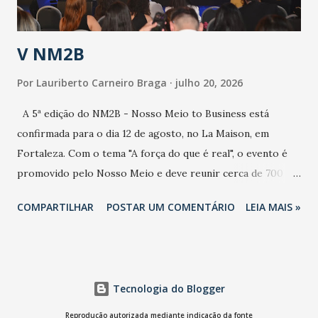
população e ao sistema de saúde. “Precisamos saber fazer a
estratificação do risco da doença, para não so...
V NM2B
Por
Lauriberto Carneiro Braga
julho 20, 2026
A 5ª edição do NM2B - Nosso Meio to Business está
confirmada para o dia 12 de agosto, no La Maison, em
Fortaleza. Com o tema "A força do que é real", o evento é
promovido pelo Nosso Meio e deve reunir cerca de 700
participantes, entre executivos, empreendedores, gestores
COMPARTILHAR
POSTAR UM COMENTÁRIO
LEIA MAIS »
e lideranças do Mercado Nacional. Desde 2022, o NM2B
consolidou-se como um dos principais encontros do setor
de negócios do Nordeste, reunindo profissionais de marcas
como Bradesco, Samsung, Carrefour, Banco do Nordeste,
Tecnologia do Blogger
LinkedIn, VISA, Grupo 3corações, TikTok e M. Dias Branco.
A nova edição chega em um momento em que autenticidade
Reprodução autorizada mediante indicação da fonte