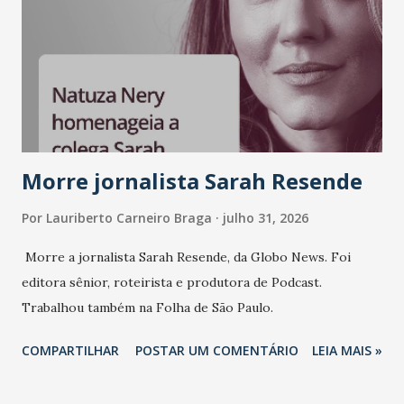
mundo fala muito e poucos entregam de verdade. O NM2B
sempre existiu para dar palco a quem constrói com
consistência, e nesta edição isso fica ainda mais claro.
Vamos reforçar que ser genuíno sustenta a confiança entre
marcas, pessoas e mercado", afirma Tamires So...
Morre jornalista Sarah Resende
Por
Lauriberto Carneiro Braga
julho 31, 2026
Morre a jornalista Sarah Resende, da Globo News. Foi
editora sênior, roteirista e produtora de Podcast.
Trabalhou também na Folha de São Paulo.
COMPARTILHAR
POSTAR UM COMENTÁRIO
LEIA MAIS »