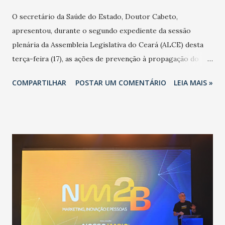
O secretário da Saúde do Estado, Doutor Cabeto,
apresentou, durante o segundo expediente da sessão
plenária da Assembleia Legislativa do Ceará (ALCE) desta
terça-feira (17), as ações de prevenção à propagação do
novo coronavírus (Covid-19) e as recentes medidas
COMPARTILHAR
POSTAR UM COMENTÁRIO
LEIA MAIS »
adotadas pelo Governo do Estado na contenção da
pandemia e atendimento aos enfermos. O secretário
informou que o Estado tem desenvolvido um plano de
contingência pautado em formas de reconhecimento da
população suspeita e de cuidados com os ambientes
públicos e domiciliares. “Nós não estamos vivendo uma
epidemia comum, como temos em todos os anos, com
aumento de casos de dengue, influenza ou H1N1. Trata-se
de uma epidemia com um vírus diferente, com um poder de
contaminação maior que outros coronavírus”, apontou o