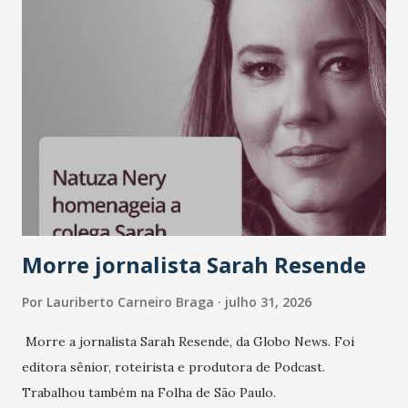
LinkedIn, VISA, Grupo 3corações, TikTok e M. Dias Branco.
A nova edição chega em um momento em que autenticidade
e consistência ganham peso nas conversas sobre marca,
liderança e estratégia. - Vivemos um momento em que todo
mundo fala muito e poucos entregam de verdade. O NM2B
sempre existiu para dar palco a quem constrói com
consistência, e nesta edição isso fica ainda mais claro.
Vamos reforçar que ser genuíno sustenta a confiança entre
marcas, pessoas e mercado", afirma Tamires So...
Morre jornalista Sarah Resende
Por
Lauriberto Carneiro Braga
julho 31, 2026
Morre a jornalista Sarah Resende, da Globo News. Foi
editora sênior, roteirista e produtora de Podcast.
Trabalhou também na Folha de São Paulo.