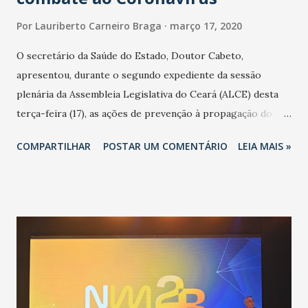
Por
Lauriberto Carneiro Braga
março 17, 2020
O secretário da Saúde do Estado, Doutor Cabeto,
apresentou, durante o segundo expediente da sessão
plenária da Assembleia Legislativa do Ceará (ALCE) desta
terça-feira (17), as ações de prevenção à propagação do
novo coronavírus (Covid-19) e as recentes medidas
COMPARTILHAR
POSTAR UM COMENTÁRIO
LEIA MAIS »
adotadas pelo Governo do Estado na contenção da
pandemia e atendimento aos enfermos. O secretário
informou que o Estado tem desenvolvido um plano de
contingência pautado em formas de reconhecimento da
população suspeita e de cuidados com os ambientes
públicos e domiciliares. “Nós não estamos vivendo uma
epidemia comum, como temos em todos os anos, com
aumento de casos de dengue, influenza ou H1N1. Trata-se
de uma epidemia com um vírus diferente, com um poder de