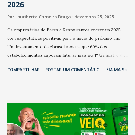
2026
Por
Lauriberto Carneiro Braga
dezembro 25, 2025
Os empresários de Bares e Restaurantes encerram 2025
com expectativas positivas para o início do próximo ano.
Um levantamento da Abrasel mostra que 69% dos
estabelecimentos esperam faturar mais no 1º trimestre de
2026 em comparação com o mesmo período de 2025. Em
COMPARTILHAR
POSTAR UM COMENTÁRIO
LEIA MAIS »
relação ao último trimestre deste ano, 56% também
projetam crescimento (foto Helena Lopes). A confiança do
setor é sustentada principalmente pelo desempenho
recente das empresas, impulsionado pelas
confraternizações de fim de ano e pelo pagamento do 13º
Salário para um número maior de trabalhadores, já que o
país tem a menor taxa de desemprego dos anos recentes.
Ainda segundo a Pesquisa, em novembro de 2025, 40% dos