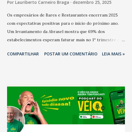
Por
Lauriberto Carneiro Braga
dezembro 25, 2025
Os empresários de Bares e Restaurantes encerram 2025
com expectativas positivas para o início do próximo ano.
Um levantamento da Abrasel mostra que 69% dos
estabelecimentos esperam faturar mais no 1º trimestre de
2026 em comparação com o mesmo período de 2025. Em
COMPARTILHAR
POSTAR UM COMENTÁRIO
LEIA MAIS »
relação ao último trimestre deste ano, 56% também
projetam crescimento (foto Helena Lopes). A confiança do
setor é sustentada principalmente pelo desempenho
recente das empresas, impulsionado pelas
confraternizações de fim de ano e pelo pagamento do 13º
Salário para um número maior de trabalhadores, já que o
país tem a menor taxa de desemprego dos anos recentes.
Ainda segundo a Pesquisa, em novembro de 2025, 40% dos
bares e restaurantes operaram com lucro e outros 40%
registraram equilíbrio financeiro. Já o percentual de