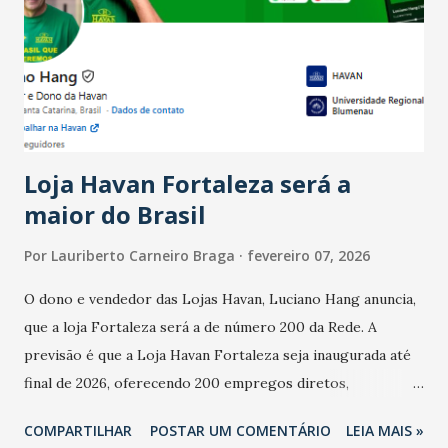
bares e restaurantes operaram com lucro e outros 40%
registraram equilíbrio financeiro. Já o percentual de
estabelecimentos no prejuízo ficou em 19%, pouco abaixo
do observado no mês anterior. Outros 1% não existiam em
novembro. Em relação a outubro, o faturamento também
cresceu. De acordo com a pesquisa, 44% dos n...
Loja Havan Fortaleza será a
maior do Brasil
Por
Lauriberto Carneiro Braga
fevereiro 07, 2026
O dono e vendedor das Lojas Havan, Luciano Hang anuncia,
que a loja Fortaleza será a de número 200 da Rede. A
previsão é que a Loja Havan Fortaleza seja inaugurada até
final de 2026, oferecendo 200 empregos diretos,
totalizando na Rede 25 mil vendedores. A localização da
COMPARTILHAR
POSTAR UM COMENTÁRIO
LEIA MAIS »
Havan Fortaleza ainda não foi anunciada oficialmente, mas