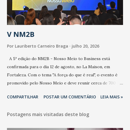
secretário. Segundo ele, é uma epidemia com chance de
contaminação alta, podendo gerar um grande risco à
população e ao sistema de saúde. “Precisamos saber fazer a
estratificação do risco da doença, para não so...
V NM2B
Por
Lauriberto Carneiro Braga
julho 20, 2026
A 5ª edição do NM2B - Nosso Meio to Business está
confirmada para o dia 12 de agosto, no La Maison, em
Fortaleza. Com o tema "A força do que é real", o evento é
promovido pelo Nosso Meio e deve reunir cerca de 700
participantes, entre executivos, empreendedores, gestores
COMPARTILHAR
POSTAR UM COMENTÁRIO
LEIA MAIS »
e lideranças do Mercado Nacional. Desde 2022, o NM2B
consolidou-se como um dos principais encontros do setor
Postagens mais visitadas deste blog
de negócios do Nordeste, reunindo profissionais de marcas
como Bradesco, Samsung, Carrefour, Banco do Nordeste,