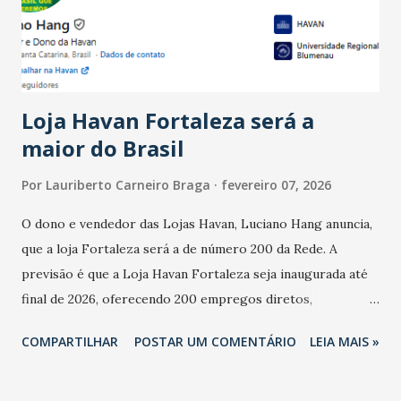
estabelecimentos no prejuízo ficou em 19%, pouco abaixo
do observado no mês anterior. Outros 1% não existiam em
novembro. Em relação a outubro, o faturamento também
cresceu. De acordo com a pesquisa, 44% dos n...
Loja Havan Fortaleza será a
maior do Brasil
Por
Lauriberto Carneiro Braga
fevereiro 07, 2026
O dono e vendedor das Lojas Havan, Luciano Hang anuncia,
que a loja Fortaleza será a de número 200 da Rede. A
previsão é que a Loja Havan Fortaleza seja inaugurada até
final de 2026, oferecendo 200 empregos diretos,
totalizando na Rede 25 mil vendedores. A localização da
COMPARTILHAR
POSTAR UM COMENTÁRIO
LEIA MAIS »
Havan Fortaleza ainda não foi anunciada oficialmente, mas
fontes extraoficiais indicam, que será na Avenida
Washington Soares-Messejana. Uma coisa é certa: será a