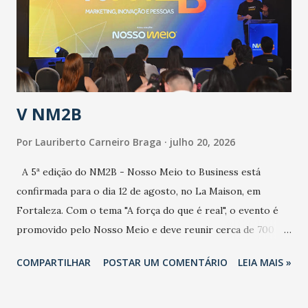
contaminação maior que outros coronavírus”, apontou o
secretário. Segundo ele, é uma epidemia com chance de
contaminação alta, podendo gerar um grande risco à
população e ao sistema de saúde. “Precisamos saber fazer a
estratificação do risco da doença, para não so...
V NM2B
Por
Lauriberto Carneiro Braga
julho 20, 2026
A 5ª edição do NM2B - Nosso Meio to Business está
confirmada para o dia 12 de agosto, no La Maison, em
Fortaleza. Com o tema "A força do que é real", o evento é
promovido pelo Nosso Meio e deve reunir cerca de 700
participantes, entre executivos, empreendedores, gestores
COMPARTILHAR
POSTAR UM COMENTÁRIO
LEIA MAIS »
e lideranças do Mercado Nacional. Desde 2022, o NM2B
consolidou-se como um dos principais encontros do setor
de negócios do Nordeste, reunindo profissionais de marcas