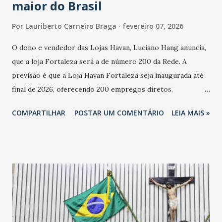
maior do Brasil
Por
Lauriberto Carneiro Braga
fevereiro 07, 2026
O dono e vendedor das Lojas Havan, Luciano Hang anuncia,
que a loja Fortaleza será a de número 200 da Rede. A
previsão é que a Loja Havan Fortaleza seja inaugurada até
final de 2026, oferecendo 200 empregos diretos,
totalizando na Rede 25 mil vendedores. A localização da
COMPARTILHAR
POSTAR UM COMENTÁRIO
LEIA MAIS »
Havan Fortaleza ainda não foi anunciada oficialmente, mas
fontes extraoficiais indicam, que será na Avenida
Washington Soares-Messejana. Uma coisa é certa: será a
maior loja Havan do Brasil.