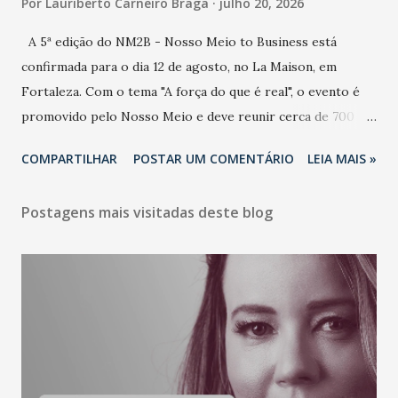
Por
Lauriberto Carneiro Braga
julho 20, 2026
A 5ª edição do NM2B - Nosso Meio to Business está
confirmada para o dia 12 de agosto, no La Maison, em
Fortaleza. Com o tema "A força do que é real", o evento é
promovido pelo Nosso Meio e deve reunir cerca de 700
participantes, entre executivos, empreendedores, gestores
COMPARTILHAR
POSTAR UM COMENTÁRIO
LEIA MAIS »
e lideranças do Mercado Nacional. Desde 2022, o NM2B
consolidou-se como um dos principais encontros do setor
Postagens mais visitadas deste blog
de negócios do Nordeste, reunindo profissionais de marcas
como Bradesco, Samsung, Carrefour, Banco do Nordeste,
LinkedIn, VISA, Grupo 3corações, TikTok e M. Dias Branco.
A nova edição chega em um momento em que autenticidade
e consistência ganham peso nas conversas sobre marca,
liderança e estratégia. - Vivemos um momento em que todo
mundo fala muito e poucos entregam de verdade. O NM2B
sempre existiu para dar palco a quem constrói com