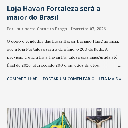
cresceu. De acordo com a pesquisa, 44% dos n...
Loja Havan Fortaleza será a
maior do Brasil
Por
Lauriberto Carneiro Braga
fevereiro 07, 2026
O dono e vendedor das Lojas Havan, Luciano Hang anuncia,
que a loja Fortaleza será a de número 200 da Rede. A
previsão é que a Loja Havan Fortaleza seja inaugurada até
final de 2026, oferecendo 200 empregos diretos,
totalizando na Rede 25 mil vendedores. A localização da
COMPARTILHAR
POSTAR UM COMENTÁRIO
LEIA MAIS »
Havan Fortaleza ainda não foi anunciada oficialmente, mas
fontes extraoficiais indicam, que será na Avenida
Washington Soares-Messejana. Uma coisa é certa: será a
maior loja Havan do Brasil.