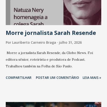
consistência, e nesta edição isso fica ainda mais claro.
Vamos reforçar que ser genuíno sustenta a confiança entre
marcas, pessoas e mercado", afirma Tamires So...
Morre jornalista Sarah Resende
Por
Lauriberto Carneiro Braga
julho 31, 2026
Morre a jornalista Sarah Resende, da Globo News. Foi
editora sênior, roteirista e produtora de Podcast.
Trabalhou também na Folha de São Paulo.
COMPARTILHAR
POSTAR UM COMENTÁRIO
LEIA MAIS »