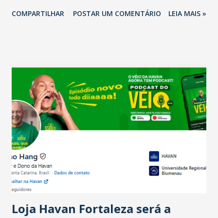
2026 em comparação com o mesmo período de 2025. Em
COMPARTILHAR
POSTAR UM COMENTÁRIO
LEIA MAIS »
relação ao último trimestre deste ano, 56% também
projetam crescimento (foto Helena Lopes). A confiança do
setor é sustentada principalmente pelo desempenho
recente das empresas, impulsionado pelas
confraternizações de fim de ano e pelo pagamento do 13º
Salário para um número maior de trabalhadores, já que o
país tem a menor taxa de desemprego dos anos recentes.
Ainda segundo a Pesquisa, em novembro de 2025, 40% dos
bares e restaurantes operaram com lucro e outros 40%
registraram equilíbrio financeiro. Já o percentual de
estabelecimentos no prejuízo ficou em 19%, pouco abaixo
do observado no mês anterior. Outros 1% não existiam em
novembro. Em relação a outubro, o faturamento também
cresceu. De acordo com a pesquisa, 44% dos n...
Loja Havan Fortaleza será a