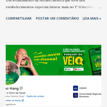
Um levantamento da Abrasel mostra que 69% dos
estabelecimentos esperam faturar mais no 1º trimestre de
2026 em comparação com o mesmo período de 2025. Em
COMPARTILHAR
POSTAR UM COMENTÁRIO
LEIA MAIS »
relação ao último trimestre deste ano, 56% também
projetam crescimento (foto Helena Lopes). A confiança do
setor é sustentada principalmente pelo desempenho
recente das empresas, impulsionado pelas
confraternizações de fim de ano e pelo pagamento do 13º
Salário para um número maior de trabalhadores, já que o
país tem a menor taxa de desemprego dos anos recentes.
Ainda segundo a Pesquisa, em novembro de 2025, 40% dos
bares e restaurantes operaram com lucro e outros 40%
registraram equilíbrio financeiro. Já o percentual de
estabelecimentos no prejuízo ficou em 19%, pouco abaixo
do observado no mês anterior. Outros 1% não existiam em
novembro. Em relação a outubro, o faturamento também