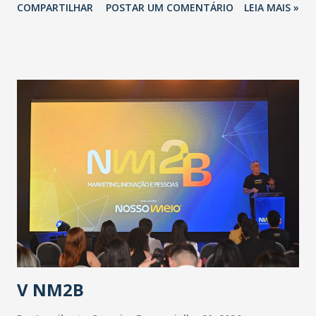
COMPARTILHAR
POSTAR UM COMENTÁRIO
LEIA MAIS »
adotadas pelo Governo do Estado na contenção da
pandemia e atendimento aos enfermos. O secretário
informou que o Estado tem desenvolvido um plano de
contingência pautado em formas de reconhecimento da
população suspeita e de cuidados com os ambientes
públicos e domiciliares. “Nós não estamos vivendo uma
epidemia comum, como temos em todos os anos, com
aumento de casos de dengue, influenza ou H1N1. Trata-se
de uma epidemia com um vírus diferente, com um poder de
contaminação maior que outros coronavírus”, apontou o
secretário. Segundo ele, é uma epidemia com chance de
contaminação alta, podendo gerar um grande risco à
população e ao sistema de saúde. “Precisamos saber fazer a
estratificação do risco da doença, para não so...
V NM2B