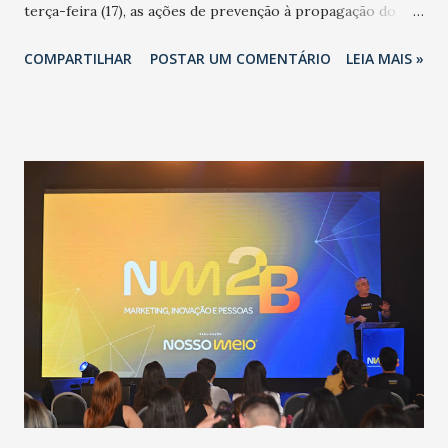
terça-feira (17), as ações de prevenção à propagação do
novo coronavírus (Covid-19) e as recentes medidas
COMPARTILHAR
POSTAR UM COMENTÁRIO
LEIA MAIS »
adotadas pelo Governo do Estado na contenção da
pandemia e atendimento aos enfermos. O secretário
informou que o Estado tem desenvolvido um plano de
contingência pautado em formas de reconhecimento da
população suspeita e de cuidados com os ambientes
públicos e domiciliares. “Nós não estamos vivendo uma
epidemia comum, como temos em todos os anos, com
aumento de casos de dengue, influenza ou H1N1. Trata-se
de uma epidemia com um vírus diferente, com um poder de
contaminação maior que outros coronavírus”, apontou o
secretário. Segundo ele, é uma epidemia com chance de
contaminação alta, podendo gerar um grande risco à
população e ao sistema de saúde. “Precisamos saber fazer a
estratificação do risco da doença, para não so...