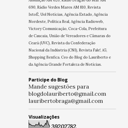
Assunção AM 620, Rádio Dragão do Mar AM
690, Rádio Verdes Mares AM 810, Revista
IstoÉ, Uol Notícias, Agência Estado, Agência
Nordeste, Política Real, Agência Radioweb,
Victory Comunicação, Coca-Cola, Prefeitura
de Caucaia, União de Vereadores e Câmaras do
Ceará (UVC), Revista da Confederação
Nacional da Indústria (CNI), Revista Fale!, iG,
Shopping Benfica. Ceo do Blog do Lauriberto e
da Agência Grande Fortaleza de Notícias.
Participe do Blog
Mande sugestões para
blogdolauriberto@gmail.com
lauribertobraga@gmail.com
Visualizações
3
9
2
0
2
7
8
2