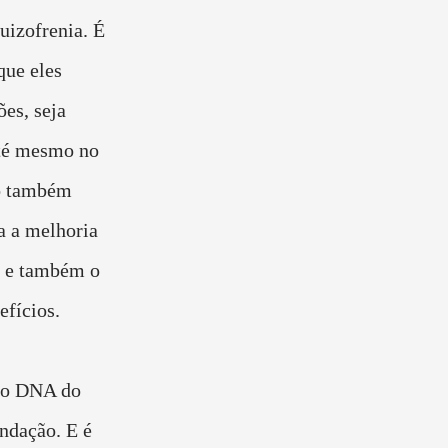
uizofrenia. É
que eles
es, seja
 até mesmo no
so também
a a melhoria
o e também o
efícios.
 do DNA do
ndação. E é