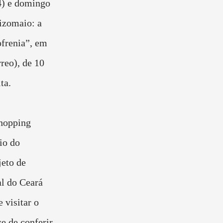
14) e domingo
izomaio: a
ofrenia”, em
reo), de 10
ta.
Shopping
io do
jeto de
l do Ceará
 visitar o
e de conferir