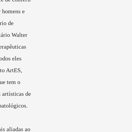
r homens e
rio de
tário Walter
erapêuticas
odos eles
to ArtES,
que tem o
 artísticas de
patológicos.
is aliadas ao