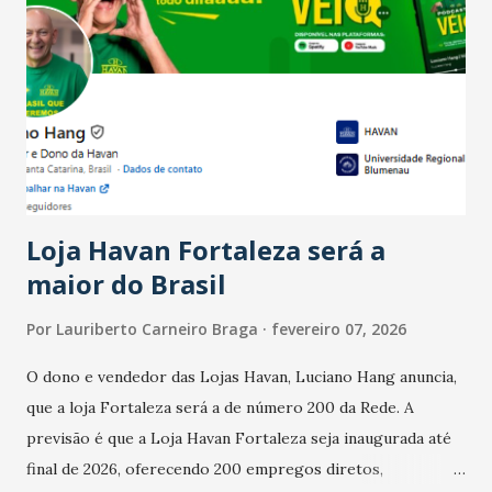
país tem a menor taxa de desemprego dos anos recentes.
Ainda segundo a Pesquisa, em novembro de 2025, 40% dos
bares e restaurantes operaram com lucro e outros 40%
registraram equilíbrio financeiro. Já o percentual de
estabelecimentos no prejuízo ficou em 19%, pouco abaixo
do observado no mês anterior. Outros 1% não existiam em
novembro. Em relação a outubro, o faturamento também
cresceu. De acordo com a pesquisa, 44% dos n...
Loja Havan Fortaleza será a
maior do Brasil
Por
Lauriberto Carneiro Braga
fevereiro 07, 2026
O dono e vendedor das Lojas Havan, Luciano Hang anuncia,
que a loja Fortaleza será a de número 200 da Rede. A
previsão é que a Loja Havan Fortaleza seja inaugurada até
final de 2026, oferecendo 200 empregos diretos,