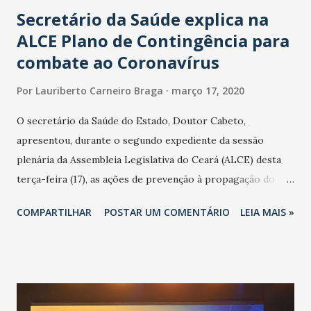
Secretário da Saúde explica na
ALCE Plano de Contingência para
combate ao Coronavírus
Por
Lauriberto Carneiro Braga
março 17, 2020
O secretário da Saúde do Estado, Doutor Cabeto,
apresentou, durante o segundo expediente da sessão
plenária da Assembleia Legislativa do Ceará (ALCE) desta
terça-feira (17), as ações de prevenção à propagação do
novo coronavírus (Covid-19) e as recentes medidas
COMPARTILHAR
POSTAR UM COMENTÁRIO
LEIA MAIS »
adotadas pelo Governo do Estado na contenção da
pandemia e atendimento aos enfermos. O secretário
informou que o Estado tem desenvolvido um plano de
contingência pautado em formas de reconhecimento da
população suspeita e de cuidados com os ambientes