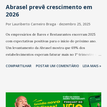
Abrasel prevê crescimento em
2026
Por
Lauriberto Carneiro Braga
dezembro 25, 2025
Os empresários de Bares e Restaurantes encerram 2025
com expectativas positivas para o início do próximo ano.
Um levantamento da Abrasel mostra que 69% dos
estabelecimentos esperam faturar mais no 1º trimestre de
2026 em comparação com o mesmo período de 2025. Em
COMPARTILHAR
POSTAR UM COMENTÁRIO
LEIA MAIS »
relação ao último trimestre deste ano, 56% também
projetam crescimento (foto Helena Lopes). A confiança do
setor é sustentada principalmente pelo desempenho
recente das empresas, impulsionado pelas
confraternizações de fim de ano e pelo pagamento do 13º
Salário para um número maior de trabalhadores, já que o