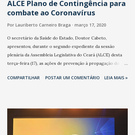
ALCE Plano de Contingência para
combate ao Coronavírus
Por
Lauriberto Carneiro Braga
março 17, 2020
O secretário da Saúde do Estado, Doutor Cabeto,
apresentou, durante o segundo expediente da sessão
plenária da Assembleia Legislativa do Ceará (ALCE) desta
terça-feira (17), as ações de prevenção à propagação do
novo coronavírus (Covid-19) e as recentes medidas
COMPARTILHAR
POSTAR UM COMENTÁRIO
LEIA MAIS »
adotadas pelo Governo do Estado na contenção da
pandemia e atendimento aos enfermos. O secretário
informou que o Estado tem desenvolvido um plano de
contingência pautado em formas de reconhecimento da
população suspeita e de cuidados com os ambientes
públicos e domiciliares. “Nós não estamos vivendo uma
epidemia comum, como temos em todos os anos, com