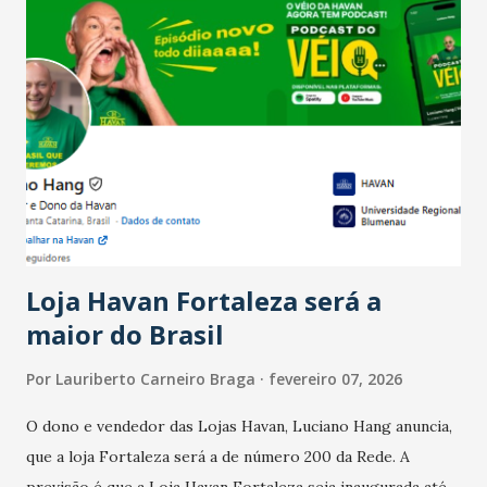
Salário para um número maior de trabalhadores, já que o
país tem a menor taxa de desemprego dos anos recentes.
Ainda segundo a Pesquisa, em novembro de 2025, 40% dos
bares e restaurantes operaram com lucro e outros 40%
registraram equilíbrio financeiro. Já o percentual de
estabelecimentos no prejuízo ficou em 19%, pouco abaixo
do observado no mês anterior. Outros 1% não existiam em
novembro. Em relação a outubro, o faturamento também
cresceu. De acordo com a pesquisa, 44% dos n...
Loja Havan Fortaleza será a
maior do Brasil
Por
Lauriberto Carneiro Braga
fevereiro 07, 2026
O dono e vendedor das Lojas Havan, Luciano Hang anuncia,
que a loja Fortaleza será a de número 200 da Rede. A
previsão é que a Loja Havan Fortaleza seja inaugurada até