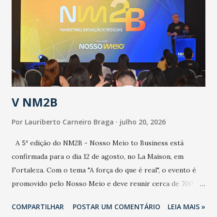
aumento de casos de dengue, influenza ou H1N1. Trata-se
de uma epidemia com um vírus diferente, com um poder de
contaminação maior que outros coronavírus”, apontou o
secretário. Segundo ele, é uma epidemia com chance de
contaminação alta, podendo gerar um grande risco à
população e ao sistema de saúde. “Precisamos saber fazer a
estratificação do risco da doença, para não so...
V NM2B
Por
Lauriberto Carneiro Braga
julho 20, 2026
A 5ª edição do NM2B - Nosso Meio to Business está
confirmada para o dia 12 de agosto, no La Maison, em
Fortaleza. Com o tema "A força do que é real", o evento é
promovido pelo Nosso Meio e deve reunir cerca de 700
participantes, entre executivos, empreendedores, gestores
COMPARTILHAR
POSTAR UM COMENTÁRIO
LEIA MAIS »
e lideranças do Mercado Nacional. Desde 2022, o NM2B