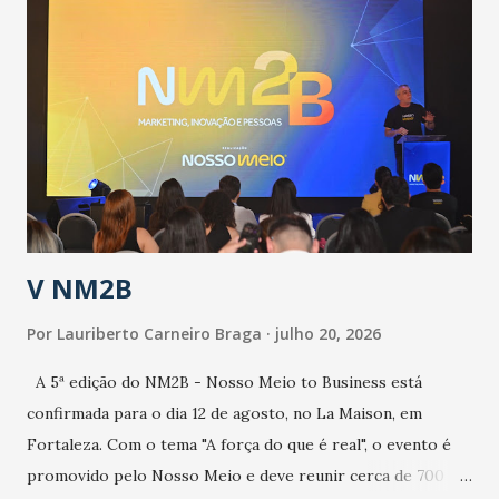
públicos e domiciliares. “Nós não estamos vivendo uma
epidemia comum, como temos em todos os anos, com
aumento de casos de dengue, influenza ou H1N1. Trata-se
de uma epidemia com um vírus diferente, com um poder de
contaminação maior que outros coronavírus”, apontou o
secretário. Segundo ele, é uma epidemia com chance de
contaminação alta, podendo gerar um grande risco à
população e ao sistema de saúde. “Precisamos saber fazer a
estratificação do risco da doença, para não so...
V NM2B
Por
Lauriberto Carneiro Braga
julho 20, 2026
A 5ª edição do NM2B - Nosso Meio to Business está
confirmada para o dia 12 de agosto, no La Maison, em
Fortaleza. Com o tema "A força do que é real", o evento é
promovido pelo Nosso Meio e deve reunir cerca de 700