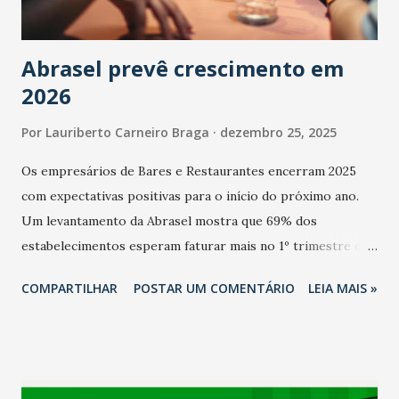
Abrasel prevê crescimento em
2026
Por
Lauriberto Carneiro Braga
dezembro 25, 2025
Os empresários de Bares e Restaurantes encerram 2025
com expectativas positivas para o início do próximo ano.
Um levantamento da Abrasel mostra que 69% dos
estabelecimentos esperam faturar mais no 1º trimestre de
2026 em comparação com o mesmo período de 2025. Em
COMPARTILHAR
POSTAR UM COMENTÁRIO
LEIA MAIS »
relação ao último trimestre deste ano, 56% também
projetam crescimento (foto Helena Lopes). A confiança do
setor é sustentada principalmente pelo desempenho
recente das empresas, impulsionado pelas
confraternizações de fim de ano e pelo pagamento do 13º