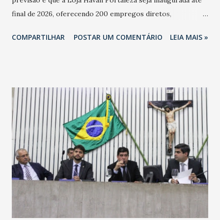
final de 2026, oferecendo 200 empregos diretos,
totalizando na Rede 25 mil vendedores. A localização da
COMPARTILHAR
POSTAR UM COMENTÁRIO
LEIA MAIS »
Havan Fortaleza ainda não foi anunciada oficialmente, mas
fontes extraoficiais indicam, que será na Avenida
Washington Soares-Messejana. Uma coisa é certa: será a
maior loja Havan do Brasil.