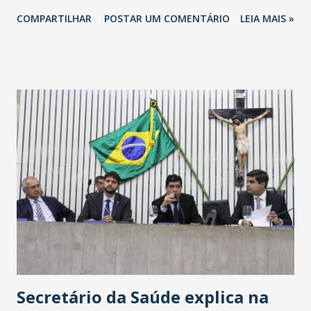
totalizando na Rede 25 mil vendedores. A localização da
COMPARTILHAR
POSTAR UM COMENTÁRIO
LEIA MAIS »
Havan Fortaleza ainda não foi anunciada oficialmente, mas
fontes extraoficiais indicam, que será na Avenida
Washington Soares-Messejana. Uma coisa é certa: será a
maior loja Havan do Brasil.
Secretário da Saúde explica na