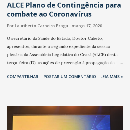
ALCE Plano de Contingência para
combate ao Coronavírus
Por
Lauriberto Carneiro Braga
março 17, 2020
O secretário da Saúde do Estado, Doutor Cabeto,
apresentou, durante o segundo expediente da sessão
plenária da Assembleia Legislativa do Ceará (ALCE) desta
terça-feira (17), as ações de prevenção à propagação do
novo coronavírus (Covid-19) e as recentes medidas
COMPARTILHAR
POSTAR UM COMENTÁRIO
LEIA MAIS »
adotadas pelo Governo do Estado na contenção da
pandemia e atendimento aos enfermos. O secretário
informou que o Estado tem desenvolvido um plano de
contingência pautado em formas de reconhecimento da
população suspeita e de cuidados com os ambientes
públicos e domiciliares. “Nós não estamos vivendo uma
epidemia comum, como temos em todos os anos, com