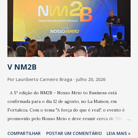
aumento de casos de dengue, influenza ou H1N1. Trata-se
de uma epidemia com um vírus diferente, com um poder de
contaminação maior que outros coronavírus”, apontou o
secretário. Segundo ele, é uma epidemia com chance de
contaminação alta, podendo gerar um grande risco à
população e ao sistema de saúde. “Precisamos saber fazer a
estratificação do risco da doença, para não so...
V NM2B
Por
Lauriberto Carneiro Braga
julho 20, 2026
A 5ª edição do NM2B - Nosso Meio to Business está
confirmada para o dia 12 de agosto, no La Maison, em
Fortaleza. Com o tema "A força do que é real", o evento é
promovido pelo Nosso Meio e deve reunir cerca de 700
participantes, entre executivos, empreendedores, gestores
COMPARTILHAR
POSTAR UM COMENTÁRIO
LEIA MAIS »
e lideranças do Mercado Nacional. Desde 2022, o NM2B