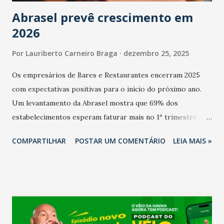
Abrasel prevê crescimento em
2026
Por
Lauriberto Carneiro Braga
dezembro 25, 2025
Os empresários de Bares e Restaurantes encerram 2025
com expectativas positivas para o início do próximo ano.
Um levantamento da Abrasel mostra que 69% dos
estabelecimentos esperam faturar mais no 1º trimestre de
2026 em comparação com o mesmo período de 2025. Em
COMPARTILHAR
POSTAR UM COMENTÁRIO
LEIA MAIS »
relação ao último trimestre deste ano, 56% também
projetam crescimento (foto Helena Lopes). A confiança do
setor é sustentada principalmente pelo desempenho
recente das empresas, impulsionado pelas
confraternizações de fim de ano e pelo pagamento do 13º
Salário para um número maior de trabalhadores, já que o