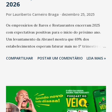
2026
Por
Lauriberto Carneiro Braga
dezembro 25, 2025
Os empresários de Bares e Restaurantes encerram 2025
com expectativas positivas para o início do próximo ano.
Um levantamento da Abrasel mostra que 69% dos
estabelecimentos esperam faturar mais no 1º trimestre de
2026 em comparação com o mesmo período de 2025. Em
COMPARTILHAR
POSTAR UM COMENTÁRIO
LEIA MAIS »
relação ao último trimestre deste ano, 56% também
projetam crescimento (foto Helena Lopes). A confiança do
setor é sustentada principalmente pelo desempenho
recente das empresas, impulsionado pelas
confraternizações de fim de ano e pelo pagamento do 13º
Salário para um número maior de trabalhadores, já que o
país tem a menor taxa de desemprego dos anos recentes.
Ainda segundo a Pesquisa, em novembro de 2025, 40% dos