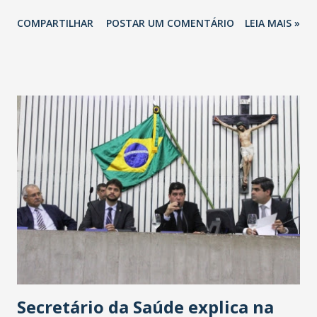
totalizando na Rede 25 mil vendedores. A localização da
COMPARTILHAR
POSTAR UM COMENTÁRIO
LEIA MAIS »
Havan Fortaleza ainda não foi anunciada oficialmente, mas
fontes extraoficiais indicam, que será na Avenida
Washington Soares-Messejana. Uma coisa é certa: será a
maior loja Havan do Brasil.
Secretário da Saúde explica na