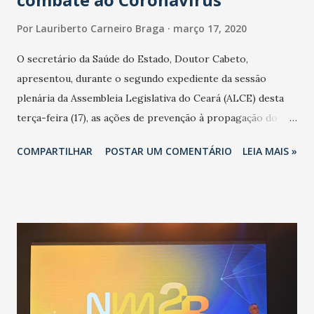
Por
Lauriberto Carneiro Braga
março 17, 2020
O secretário da Saúde do Estado, Doutor Cabeto,
apresentou, durante o segundo expediente da sessão
plenária da Assembleia Legislativa do Ceará (ALCE) desta
terça-feira (17), as ações de prevenção à propagação do
novo coronavírus (Covid-19) e as recentes medidas
COMPARTILHAR
POSTAR UM COMENTÁRIO
LEIA MAIS »
adotadas pelo Governo do Estado na contenção da
pandemia e atendimento aos enfermos. O secretário
informou que o Estado tem desenvolvido um plano de
contingência pautado em formas de reconhecimento da
população suspeita e de cuidados com os ambientes
públicos e domiciliares. “Nós não estamos vivendo uma
epidemia comum, como temos em todos os anos, com
aumento de casos de dengue, influenza ou H1N1. Trata-se
de uma epidemia com um vírus diferente, com um poder de