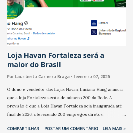
bares e restaurantes operaram com lucro e outros 40%
registraram equilíbrio financeiro. Já o percentual de
estabelecimentos no prejuízo ficou em 19%, pouco abaixo
do observado no mês anterior. Outros 1% não existiam em
novembro. Em relação a outubro, o faturamento também
cresceu. De acordo com a pesquisa, 44% dos n...
Loja Havan Fortaleza será a
maior do Brasil
Por
Lauriberto Carneiro Braga
fevereiro 07, 2026
O dono e vendedor das Lojas Havan, Luciano Hang anuncia,
que a loja Fortaleza será a de número 200 da Rede. A
previsão é que a Loja Havan Fortaleza seja inaugurada até
final de 2026, oferecendo 200 empregos diretos,
totalizando na Rede 25 mil vendedores. A localização da
COMPARTILHAR
POSTAR UM COMENTÁRIO
LEIA MAIS »
Havan Fortaleza ainda não foi anunciada oficialmente, mas