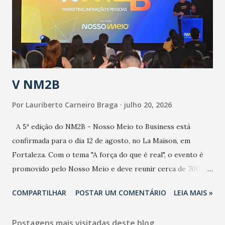
contaminação maior que outros coronavírus”, apontou o
secretário. Segundo ele, é uma epidemia com chance de
contaminação alta, podendo gerar um grande risco à
população e ao sistema de saúde. “Precisamos saber fazer a
estratificação do risco da doença, para não so...
V NM2B
Por
Lauriberto Carneiro Braga
julho 20, 2026
A 5ª edição do NM2B - Nosso Meio to Business está
confirmada para o dia 12 de agosto, no La Maison, em
Fortaleza. Com o tema "A força do que é real", o evento é
promovido pelo Nosso Meio e deve reunir cerca de 700
participantes, entre executivos, empreendedores, gestores
COMPARTILHAR
POSTAR UM COMENTÁRIO
LEIA MAIS »
e lideranças do Mercado Nacional. Desde 2022, o NM2B
consolidou-se como um dos principais encontros do setor
Postagens mais visitadas deste blog