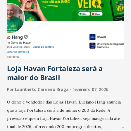
país tem a menor taxa de desemprego dos anos recentes.
Ainda segundo a Pesquisa, em novembro de 2025, 40% dos
bares e restaurantes operaram com lucro e outros 40%
registraram equilíbrio financeiro. Já o percentual de
estabelecimentos no prejuízo ficou em 19%, pouco abaixo
do observado no mês anterior. Outros 1% não existiam em
novembro. Em relação a outubro, o faturamento também
cresceu. De acordo com a pesquisa, 44% dos n...
Loja Havan Fortaleza será a
maior do Brasil
Por
Lauriberto Carneiro Braga
fevereiro 07, 2026
O dono e vendedor das Lojas Havan, Luciano Hang anuncia,
que a loja Fortaleza será a de número 200 da Rede. A
previsão é que a Loja Havan Fortaleza seja inaugurada até
final de 2026, oferecendo 200 empregos diretos,