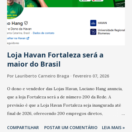
bares e restaurantes operaram com lucro e outros 40%
registraram equilíbrio financeiro. Já o percentual de
estabelecimentos no prejuízo ficou em 19%, pouco abaixo
do observado no mês anterior. Outros 1% não existiam em
novembro. Em relação a outubro, o faturamento também
cresceu. De acordo com a pesquisa, 44% dos n...
Loja Havan Fortaleza será a
maior do Brasil
Por
Lauriberto Carneiro Braga
fevereiro 07, 2026
O dono e vendedor das Lojas Havan, Luciano Hang anuncia,
que a loja Fortaleza será a de número 200 da Rede. A
previsão é que a Loja Havan Fortaleza seja inaugurada até
final de 2026, oferecendo 200 empregos diretos,
totalizando na Rede 25 mil vendedores. A localização da
COMPARTILHAR
POSTAR UM COMENTÁRIO
LEIA MAIS »
Havan Fortaleza ainda não foi anunciada oficialmente, mas