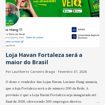
país tem a menor taxa de desemprego dos anos recentes.
Ainda segundo a Pesquisa, em novembro de 2025, 40% dos
bares e restaurantes operaram com lucro e outros 40%
registraram equilíbrio financeiro. Já o percentual de
estabelecimentos no prejuízo ficou em 19%, pouco abaixo
do observado no mês anterior. Outros 1% não existiam em
novembro. Em relação a outubro, o faturamento também
cresceu. De acordo com a pesquisa, 44% dos n...
Loja Havan Fortaleza será a
maior do Brasil
Por
Lauriberto Carneiro Braga
fevereiro 07, 2026
O dono e vendedor das Lojas Havan, Luciano Hang anuncia,
que a loja Fortaleza será a de número 200 da Rede. A
previsão é que a Loja Havan Fortaleza seja inaugurada até
final de 2026, oferecendo 200 empregos diretos,