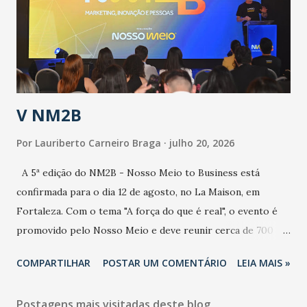
contaminação maior que outros coronavírus”, apontou o
secretário. Segundo ele, é uma epidemia com chance de
contaminação alta, podendo gerar um grande risco à
população e ao sistema de saúde. “Precisamos saber fazer a
estratificação do risco da doença, para não so...
V NM2B
Por
Lauriberto Carneiro Braga
julho 20, 2026
A 5ª edição do NM2B - Nosso Meio to Business está
confirmada para o dia 12 de agosto, no La Maison, em
Fortaleza. Com o tema "A força do que é real", o evento é
promovido pelo Nosso Meio e deve reunir cerca de 700
participantes, entre executivos, empreendedores, gestores
COMPARTILHAR
POSTAR UM COMENTÁRIO
LEIA MAIS »
e lideranças do Mercado Nacional. Desde 2022, o NM2B
consolidou-se como um dos principais encontros do setor
Postagens mais visitadas deste blog