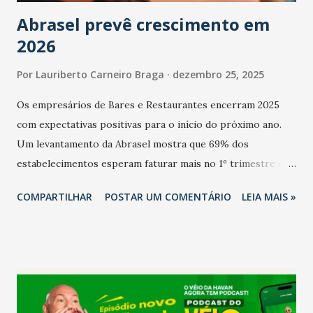
Abrasel prevê crescimento em
2026
Por
Lauriberto Carneiro Braga
dezembro 25, 2025
Os empresários de Bares e Restaurantes encerram 2025
com expectativas positivas para o início do próximo ano.
Um levantamento da Abrasel mostra que 69% dos
estabelecimentos esperam faturar mais no 1º trimestre de
2026 em comparação com o mesmo período de 2025. Em
COMPARTILHAR
POSTAR UM COMENTÁRIO
LEIA MAIS »
relação ao último trimestre deste ano, 56% também
projetam crescimento (foto Helena Lopes). A confiança do
setor é sustentada principalmente pelo desempenho
recente das empresas, impulsionado pelas
confraternizações de fim de ano e pelo pagamento do 13º
Salário para um número maior de trabalhadores, já que o