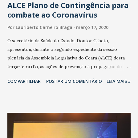
ALCE Plano de Contingência para
combate ao Coronavírus
Por
Lauriberto Carneiro Braga
março 17, 2020
O secretário da Saúde do Estado, Doutor Cabeto,
apresentou, durante o segundo expediente da sessão
plenária da Assembleia Legislativa do Ceará (ALCE) desta
terça-feira (17), as ações de prevenção à propagação do
novo coronavírus (Covid-19) e as recentes medidas
COMPARTILHAR
POSTAR UM COMENTÁRIO
LEIA MAIS »
adotadas pelo Governo do Estado na contenção da
pandemia e atendimento aos enfermos. O secretário
informou que o Estado tem desenvolvido um plano de
contingência pautado em formas de reconhecimento da
população suspeita e de cuidados com os ambientes
públicos e domiciliares. “Nós não estamos vivendo uma
epidemia comum, como temos em todos os anos, com