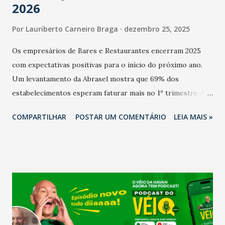
2026
Por
Lauriberto Carneiro Braga
dezembro 25, 2025
Os empresários de Bares e Restaurantes encerram 2025
com expectativas positivas para o início do próximo ano.
Um levantamento da Abrasel mostra que 69% dos
estabelecimentos esperam faturar mais no 1º trimestre de
2026 em comparação com o mesmo período de 2025. Em
COMPARTILHAR
POSTAR UM COMENTÁRIO
LEIA MAIS »
relação ao último trimestre deste ano, 56% também
projetam crescimento (foto Helena Lopes). A confiança do
setor é sustentada principalmente pelo desempenho
recente das empresas, impulsionado pelas
confraternizações de fim de ano e pelo pagamento do 13º
Salário para um número maior de trabalhadores, já que o
país tem a menor taxa de desemprego dos anos recentes.
Ainda segundo a Pesquisa, em novembro de 2025, 40% dos