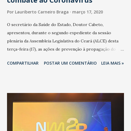
Por
Lauriberto Carneiro Braga
março 17, 2020
O secretário da Saúde do Estado, Doutor Cabeto,
apresentou, durante o segundo expediente da sessão
plenária da Assembleia Legislativa do Ceará (ALCE) desta
terça-feira (17), as ações de prevenção à propagação do
novo coronavírus (Covid-19) e as recentes medidas
COMPARTILHAR
POSTAR UM COMENTÁRIO
LEIA MAIS »
adotadas pelo Governo do Estado na contenção da
pandemia e atendimento aos enfermos. O secretário
informou que o Estado tem desenvolvido um plano de
contingência pautado em formas de reconhecimento da
população suspeita e de cuidados com os ambientes
públicos e domiciliares. “Nós não estamos vivendo uma
epidemia comum, como temos em todos os anos, com
aumento de casos de dengue, influenza ou H1N1. Trata-se
de uma epidemia com um vírus diferente, com um poder de