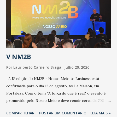
aumento de casos de dengue, influenza ou H1N1. Trata-se
de uma epidemia com um vírus diferente, com um poder de
contaminação maior que outros coronavírus”, apontou o
secretário. Segundo ele, é uma epidemia com chance de
contaminação alta, podendo gerar um grande risco à
população e ao sistema de saúde. “Precisamos saber fazer a
estratificação do risco da doença, para não so...
V NM2B
Por
Lauriberto Carneiro Braga
julho 20, 2026
A 5ª edição do NM2B - Nosso Meio to Business está
confirmada para o dia 12 de agosto, no La Maison, em
Fortaleza. Com o tema "A força do que é real", o evento é
promovido pelo Nosso Meio e deve reunir cerca de 700
participantes, entre executivos, empreendedores, gestores
COMPARTILHAR
POSTAR UM COMENTÁRIO
LEIA MAIS »
e lideranças do Mercado Nacional. Desde 2022, o NM2B