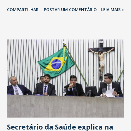
totalizando na Rede 25 mil vendedores. A localização da
COMPARTILHAR
POSTAR UM COMENTÁRIO
LEIA MAIS »
Havan Fortaleza ainda não foi anunciada oficialmente, mas
fontes extraoficiais indicam, que será na Avenida
Washington Soares-Messejana. Uma coisa é certa: será a
maior loja Havan do Brasil.
Secretário da Saúde explica na