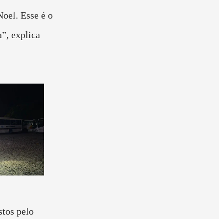
oel. Esse é o
”, explica
stos pelo