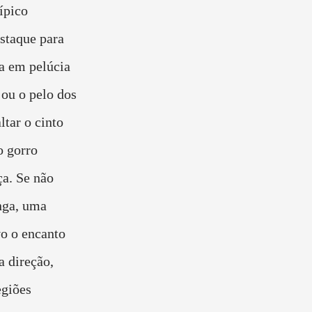
ípico
staque para
ça em pelúcia
 ou o pelo dos
ltar o cinto
o gorro
a. Se não
onga, uma
o o encanto
a direção,
egiões