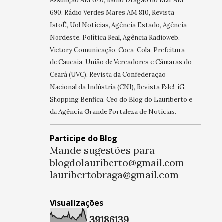
Assunção AM 620, Rádio Dragão do Mar AM
690, Rádio Verdes Mares AM 810, Revista
IstoÉ, Uol Notícias, Agência Estado, Agência
Nordeste, Política Real, Agência Radioweb,
Victory Comunicação, Coca-Cola, Prefeitura
de Caucaia, União de Vereadores e Câmaras do
Ceará (UVC), Revista da Confederação
Nacional da Indústria (CNI), Revista Fale!, iG,
Shopping Benfica. Ceo do Blog do Lauriberto e
da Agência Grande Fortaleza de Notícias.
Participe do Blog
Mande sugestões para
blogdolauriberto@gmail.com
lauribertobraga@gmail.com
Visualizações
3
9
1
8
6
1
3
9