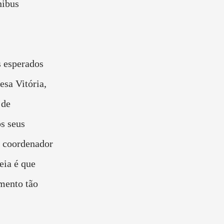
nibus
 esperados
esa Vitória,
 de
s seus
o coordenador
eia é que
mento tão