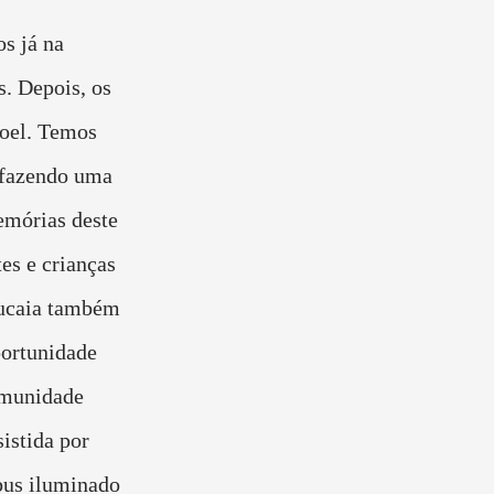
s já na
. Depois, os
Noel. Temos
 fazendo uma
emórias deste
es e crianças
Caucaia também
ortunidade
omunidade
sistida por
ibus iluminado