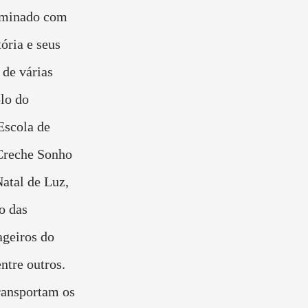
luminado com
ória e seus
 de várias
plo do
Escola de
Creche Sonho
 Natal de Luz,
o das
ageiros do
ntre outros.
transportam os