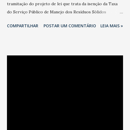
tramitação do projeto de lei que trata da isenção da Taxa
do Serviço Público de Manejo dos Resíduos Sólidos
Urbanos ( PLO 446/2022 ). Em discussão única, a matéria foi
COMPARTILHAR
POSTAR UM COMENTÁRIO
LEIA MAIS »
lida na ordem do dia e novamente encaminhada à comissão
conjunta de Legislação e Orçamento para discussão das 48
emendas que visam melhorar a proposta inicial. Depois de
apreciar as emendas nas comissões, o projeto retorna ao
plenário para votação dos vereadores. A matéria deve
tramitar na Casa até o próximo dia 31 de janeiro, intervalo
compreendido pela convocação extraordinária demandada
pelo prefeito José Sarto (PDT) para tratar do tema, ainda
em dezembro último, quando da aprovação da cobrança do
tributo. A Taxa do Serviço Público de Manejo dos Resíduos
Sólidos Urbanos (TMRSU) não incidirá na prestação do
serviço público de manejo de resíduos sólidos urbanos
destinados aos imóveis de propriedade da Administração ...