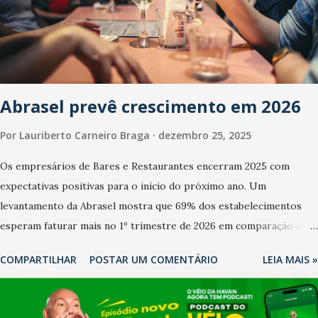
Abrasel prevê crescimento em 2026
Por
Lauriberto Carneiro Braga
dezembro 25, 2025
Os empresários de Bares e Restaurantes encerram 2025 com
expectativas positivas para o início do próximo ano. Um
levantamento da Abrasel mostra que 69% dos estabelecimentos
esperam faturar mais no 1º trimestre de 2026 em comparação com
o mesmo período de 2025. Em relação ao último trimestre deste
COMPARTILHAR
POSTAR UM COMENTÁRIO
LEIA MAIS »
ano, 56% também projetam crescimento (foto Helena Lopes). A
confiança do setor é sustentada principalmente pelo desempenho
recente das empresas, impulsionado pelas confraternizações de