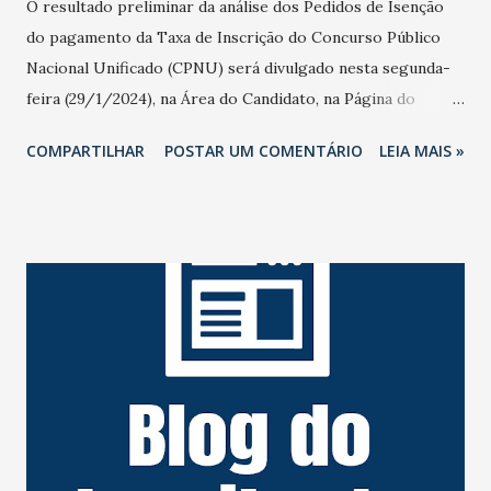
O resultado preliminar da análise dos Pedidos de Isenção
do pagamento da Taxa de Inscrição do Concurso Público
Nacional Unificado (CPNU) será divulgado nesta segunda-
feira (29/1/2024), na Área do Candidato, na Página do
CPNU ( gov.br/gestao/pt-
COMPARTILHAR
POSTAR UM COMENTÁRIO
LEIA MAIS »
br/concursonacional/editais/editais ) , que é organizado
pelo Ministério da Gestão e da Inovação em Serviços
Públicos (MGI) . É necessário, antes, ter cadastro na
plataforma digital gov.br , do Governo Federal, com CPF e
senha. Taxa: O prazo para os candidatos interessados em
pedir a Isenção da Taxa de Inscrição para o CPNU terminou
na sexta-feira (26/1/2024). Os casos previstos no Edital
para Isenção são de candidatos: Que integram o Cadastro
Único para Programas Sociais (CadÚnico). Aqueles que
cursam ou cursaram Faculdade pelo Fundo de
Financiamento ao Estudante do Ensino Superior (Fies) ou