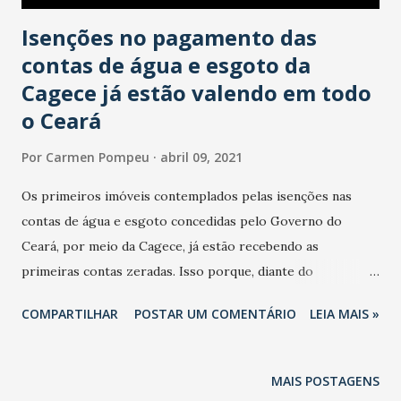
Isenções no pagamento das
contas de água e esgoto da
Cagece já estão valendo em todo
o Ceará
Por
Carmen Pompeu
abril 09, 2021
Os primeiros imóveis contemplados pelas isenções nas
contas de água e esgoto concedidas pelo Governo do
Ceará, por meio da Cagece, já estão recebendo as
primeiras contas zeradas. Isso porque, diante do
agravamento da pandemia no Brasil e no Ceará e tendo
COMPARTILHAR
POSTAR UM COMENTÁRIO
LEIA MAIS »
como exemplo os resultados positivos dos benefícios
aplicados em 2020, as isenções foram novamente
concedidas. Desta vez, além dos residenciais, clientes
MAIS POSTAGENS
comerciais do segmento de bares, restaurantes e