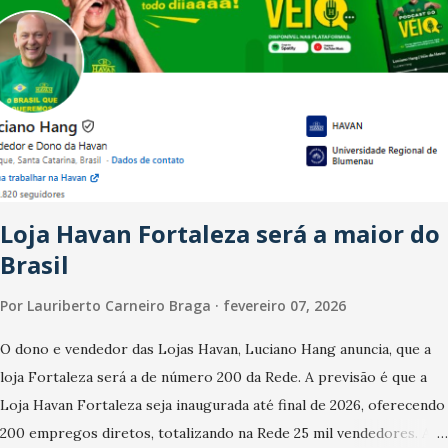
fim de ano e pelo pagamento do 13º Salário para um número maior
de trabalhadores, já que o país tem a menor taxa de desemprego
dos anos recentes. Ainda segundo a Pesquisa, em novembro de
2025, 40% dos bares e restaurantes operaram com lucro e outros
40% registraram equilíbrio financeiro. Já o percentual de
estabelecimentos no prejuízo ficou em 19%, pouco abaixo do
observado no mês anterior. Outros 1% não existiam em novembro.
Em relação a outubro, o faturamento também cresceu. De acordo
Loja Havan Fortaleza será a maior do
com a pesquisa, 44% dos n...
Brasil
Por
Lauriberto Carneiro Braga
fevereiro 07, 2026
O dono e vendedor das Lojas Havan, Luciano Hang anuncia, que a
loja Fortaleza será a de número 200 da Rede. A previsão é que a
Loja Havan Fortaleza seja inaugurada até final de 2026, oferecendo
200 empregos diretos, totalizando na Rede 25 mil vendedores. A