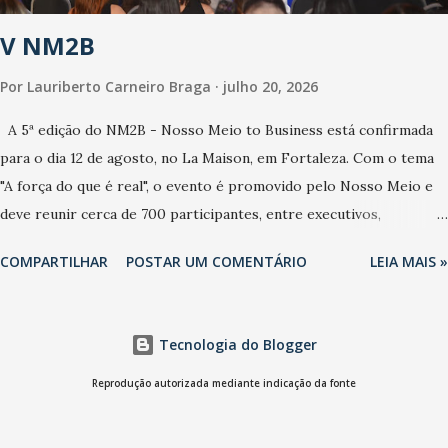
ao sistema de saúde. “Precisamos saber fazer a estratificação do
V NM2B
risco da doença, para não so...
Por
Lauriberto Carneiro Braga
julho 20, 2026
A 5ª edição do NM2B - Nosso Meio to Business está confirmada
para o dia 12 de agosto, no La Maison, em Fortaleza. Com o tema
"A força do que é real", o evento é promovido pelo Nosso Meio e
deve reunir cerca de 700 participantes, entre executivos,
empreendedores, gestores e lideranças do Mercado Nacional.
COMPARTILHAR
POSTAR UM COMENTÁRIO
LEIA MAIS »
Desde 2022, o NM2B consolidou-se como um dos principais
encontros do setor de negócios do Nordeste, reunindo
profissionais de marcas como Bradesco, Samsung, Carrefour,
Tecnologia do Blogger
Banco do Nordeste, LinkedIn, VISA, Grupo 3corações, TikTok e M.
Dias Branco. A nova edição chega em um momento em que
Reprodução autorizada mediante indicação da fonte
autenticidade e consistência ganham peso nas conversas sobre
marca, liderança e estratégia. - Vivemos um momento em que todo