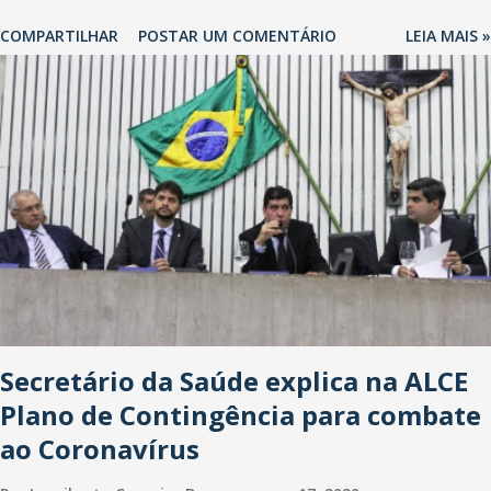
localização da Havan Fortaleza ainda não foi anunciada
COMPARTILHAR
POSTAR UM COMENTÁRIO
LEIA MAIS »
oficialmente, mas fontes extraoficiais indicam, que será na Avenida
Washington Soares-Messejana. Uma coisa é certa: será a maior
loja Havan do Brasil.
Secretário da Saúde explica na ALCE
Plano de Contingência para combate
ao Coronavírus