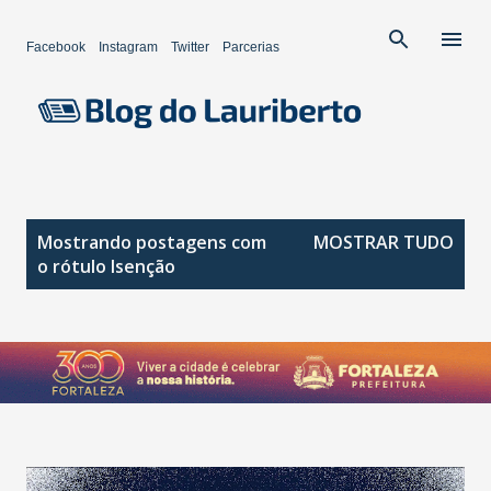
Pular para o conteúdo principal
Facebook
Instagram
Twitter
Parcerias
P
Mostrando postagens com
MOSTRAR TUDO
o
o rótulo
Isenção
s
t
a
g
e
n
s