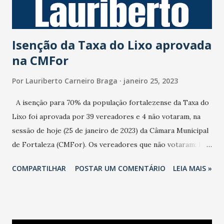
pelo Programa Universidade para Todos (ProUni). Aqueles
inscritos para Doação de Medula Óssea. Para os demais
candidatos a vagas do Serviço Públi...
Isenção da Taxa do Lixo aprovada
na CMFor
Por
Lauriberto Carneiro Braga
janeiro 25, 2023
A isenção para 70% da população fortalezense da Taxa do
Lixo foi aprovada por 39 vereadores e 4 não votaram, na
sessão de hoje (25 de janeiro de 2023) da Câmara Municipal
de Fortaleza (CMFor). Os vereadores que não votaram: Leo
Couto (PSB). Enfermeira Ana Paula (PDT). Danilo Lopes
COMPARTILHAR
POSTAR UM COMENTÁRIO
LEIA MAIS »
(Avante). Júlio Brizzi (PDT). Templos Religiosos - Já 36
vereadores votaram sim pela isenção da Taxa do Lixo aos
Templos Religiosos. Não houve voto contr=ario e sete
vereadores não votaram.