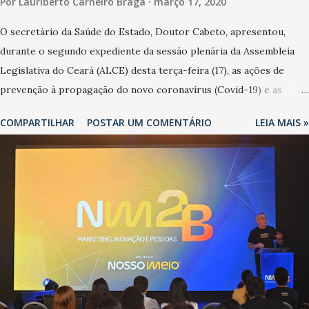
Por
Lauriberto Carneiro Braga
março 17, 2020
O secretário da Saúde do Estado, Doutor Cabeto, apresentou,
durante o segundo expediente da sessão plenária da Assembleia
Legislativa do Ceará (ALCE) desta terça-feira (17), as ações de
prevenção à propagação do novo coronavírus (Covid-19) e as
recentes medidas adotadas pelo Governo do Estado na contenção
COMPARTILHAR
POSTAR UM COMENTÁRIO
LEIA MAIS »
da pandemia e atendimento aos enfermos. O secretário informou
que o Estado tem desenvolvido um plano de contingência pautado
em formas de reconhecimento da população suspeita e de
cuidados com os ambientes públicos e domiciliares. “Nós não
estamos vivendo uma epidemia comum, como temos em todos os
anos, com aumento de casos de dengue, influenza ou H1N1. Trata-
se de uma epidemia com um vírus diferente, com um poder de
contaminação maior que outros coronavírus”, apontou o
secretário. Segundo ele, é uma epidemia com chance de
contaminação alta, podendo gerar um grande risco à população e